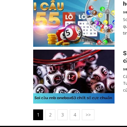
h
so
So
qu
tin
S
c
so
Cá
Tu
củ
1
2
3
4
>>