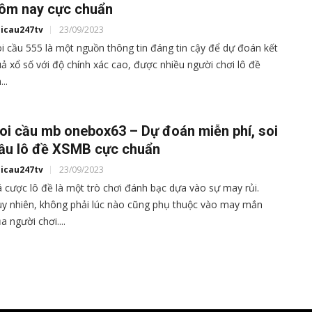
ôm nay cực chuẩn
icau247tv
23/09/2023
i cầu 555 là một nguồn thông tin đáng tin cậy để dự đoán kết
ả xổ số với độ chính xác cao, được nhiều người chơi lô đề
...
oi cầu mb onebox63 – Dự đoán miễn phí, soi
ầu lô đề XSMB cực chuẩn
icau247tv
23/09/2023
 cược lô đề là một trò chơi đánh bạc dựa vào sự may rủi.
y nhiên, không phải lúc nào cũng phụ thuộc vào may mắn
a người chơi....