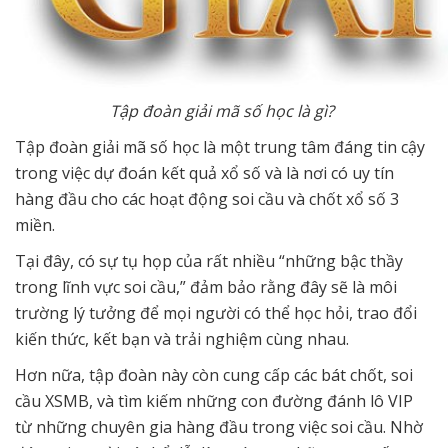
Tập đoàn giải mã số học là gì?
Tập đoàn giải mã số học là một trung tâm đáng tin cậy
trong việc dự đoán kết quả xổ số và là nơi có uy tín
hàng đầu cho các hoạt động soi cầu và chốt xổ số 3
miền.
Tại đây, có sự tụ họp của rất nhiều “những bậc thầy
trong lĩnh vực soi cầu,” đảm bảo rằng đây sẽ là môi
trường lý tưởng để mọi người có thể học hỏi, trao đổi
kiến thức, kết bạn và trải nghiệm cùng nhau.
Hơn nữa, tập đoàn này còn cung cấp các bát chốt, soi
cầu XSMB, và tìm kiếm những con đường đánh lô VIP
từ những chuyên gia hàng đầu trong việc soi cầu. Nhờ