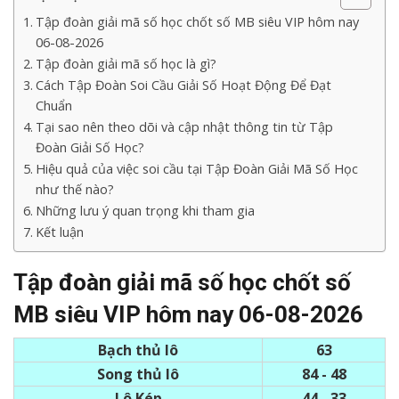
Tập đoàn giải mã số học chốt số MB siêu VIP hôm nay
06-08-2026
Tập đoàn giải mã số học là gì?
Cách Tập Đoàn Soi Cầu Giải Số Hoạt Động Để Đạt
Chuẩn
Tại sao nên theo dõi và cập nhật thông tin từ Tập
Đoàn Giải Số Học?
Hiệu quả của việc soi cầu tại Tập Đoàn Giải Mã Số Học
như thế nào?
Những lưu ý quan trọng khi tham gia
Kết luận
Tập đoàn giải mã số học chốt số
MB siêu VIP hôm nay 06-08-2026
Bạch thủ lô
63
Song thủ lô
84 - 48
Lô Kép
44 - 33