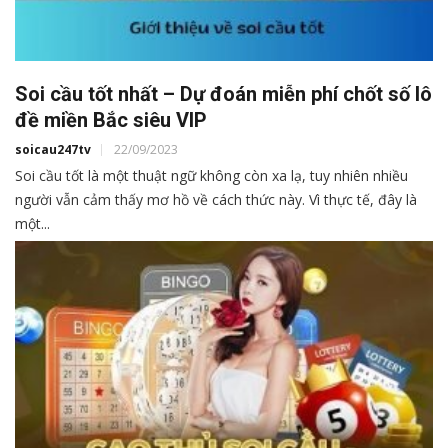
Soi cầu tốt nhất – Dự đoán miễn phí chốt số lô
đề miền Bắc siêu VIP
soicau247tv
22/09/2023
Soi cầu tốt là một thuật ngữ không còn xa lạ, tuy nhiên nhiều
người vẫn cảm thấy mơ hồ về cách thức này. Vì thực tế, đây là
một...