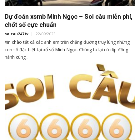
Dự đoán xsmb Minh Ngọc – Soi cầu miễn phí,
chốt số cực chuẩn
soicau247tv
22/09/2023
Xin chào tất cả các anh em trên chặng đường truy lùng những
con số đặc biệt tại xổ số Minh Ngọc. Chúng ta lại có dịp đồng
hành cùng...