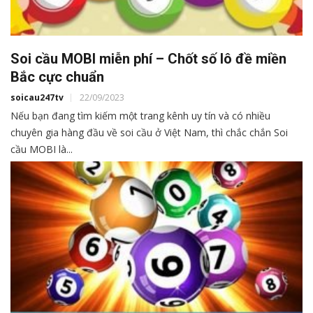
Soi cầu MOBI miễn phí – Chốt số lô đề miền
Bắc cực chuẩn
soicau247tv
22/09/2023
Nếu bạn đang tìm kiếm một trang kênh uy tín và có nhiều
chuyên gia hàng đầu về soi cầu ở Việt Nam, thì chắc chắn Soi
cầu MOBI là...