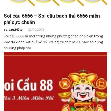
Soi cầu 6666 – Soi cầu bạch thủ 6666 miễn
phí cực chuẩn
soicau247tv
22/09/2023
Soi cầu 6666 là một trong những phương pháp phổ biến trong
việc dự đoán kết quả xổ số. Với người chơi lô đề, việc áp dụng
phương pháp soi...