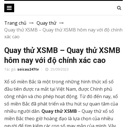
Trang chủ
Quay thử
Quay thử XSMB – Quay thử XSMB hôm nay với độ chính
xác cao
Quay thử XSMB – Quay thử XSMB
hôm nay với độ chính xác cao
Tác giả:
soicau247tv
25/09/2023
Xổ số miền Bắc là một trong những hình thức xổ số
đầu tiên được ra mắt tại Việt Nam, được Chính phủ
công nhận và cho phép hoạt động. Từ đó đến nay, xổ
số miền Bắc đã phát triển và thu hút sự quan tâm của
nhiều người dân.
Quay thử XSMB
– Quay thử xổ số
miền Bắc theo giờ hoàng đạo là lựa chọn của nhiều
người để tìm kiếm các con số may mắn của mình. Vậy,