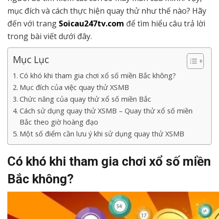
mục đích và cách thực hiện quay thử như thế nào? Hãy
đến với trang
Soicau247tv.com
để tìm hiểu câu trả lời
trong bài viết dưới đây.
Mục Lục
Có khó khi tham gia chơi xổ số miền Bắc không?
Mục đích của việc quay thử XSMB
Chức năng của quay thử xổ số miền Bắc
Cách sử dụng quay thử XSMB – Quay thử xổ số miền
Bắc theo giờ hoàng đạo
Một số điểm cần lưu ý khi sử dụng quay thử XSMB
Có khó khi tham gia chơi xổ số miền
Bắc không?