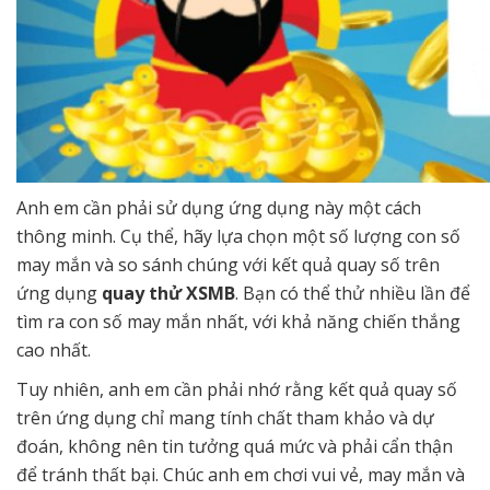
Anh em cần phải sử dụng ứng dụng này một cách
thông minh. Cụ thể, hãy lựa chọn một số lượng con số
may mắn và so sánh chúng với kết quả quay số trên
ứng dụng
quay thử XSMB
. Bạn có thể thử nhiều lần để
tìm ra con số may mắn nhất, với khả năng chiến thắng
cao nhất.
Tuy nhiên, anh em cần phải nhớ rằng kết quả quay số
trên ứng dụng chỉ mang tính chất tham khảo và dự
đoán, không nên tin tưởng quá mức và phải cẩn thận
để tránh thất bại. Chúc anh em chơi vui vẻ, may mắn và