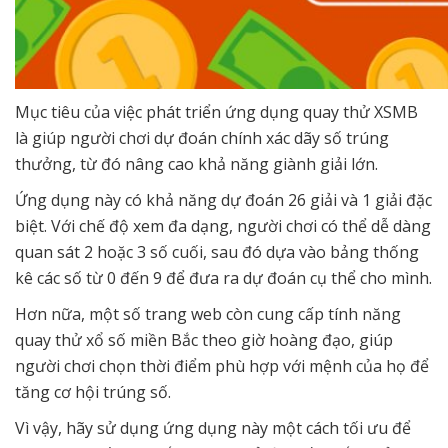
Mục tiêu của việc phát triển ứng dụng quay thử XSMB
là giúp người chơi dự đoán chính xác dãy số trúng
thưởng, từ đó nâng cao khả năng giành giải lớn.
Ứng dụng này có khả năng dự đoán 26 giải và 1 giải đặc
biệt. Với chế độ xem đa dạng, người chơi có thể dễ dàng
quan sát 2 hoặc 3 số cuối, sau đó dựa vào bảng thống
kê các số từ 0 đến 9 để đưa ra dự đoán cụ thể cho mình.
Hơn nữa, một số trang web còn cung cấp tính năng
quay thử xổ số miền Bắc theo giờ hoàng đạo, giúp
người chơi chọn thời điểm phù hợp với mệnh của họ để
tăng cơ hội trúng số.
Vì vậy, hãy sử dụng ứng dụng này một cách tối ưu để