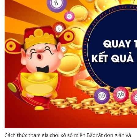
Cách thức tham gia chơi xổ số miền Bắc rất đơn giản và