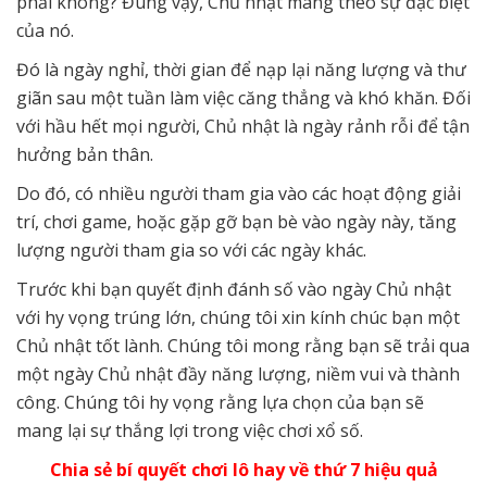
phải không? Đúng vậy, Chủ nhật mang theo sự đặc biệt
của nó.
Đó là ngày nghỉ, thời gian để nạp lại năng lượng và thư
giãn sau một tuần làm việc căng thẳng và khó khăn. Đối
với hầu hết mọi người, Chủ nhật là ngày rảnh rỗi để tận
hưởng bản thân.
Do đó, có nhiều người tham gia vào các hoạt động giải
trí, chơi game, hoặc gặp gỡ bạn bè vào ngày này, tăng
lượng người tham gia so với các ngày khác.
Trước khi bạn quyết định đánh số vào ngày Chủ nhật
với hy vọng trúng lớn, chúng tôi xin kính chúc bạn một
Chủ nhật tốt lành. Chúng tôi mong rằng bạn sẽ trải qua
một ngày Chủ nhật đầy năng lượng, niềm vui và thành
công. Chúng tôi hy vọng rằng lựa chọn của bạn sẽ
mang lại sự thắng lợi trong việc chơi xổ số.
Chia sẻ bí quyết chơi lô hay về thứ 7 hiệu quả