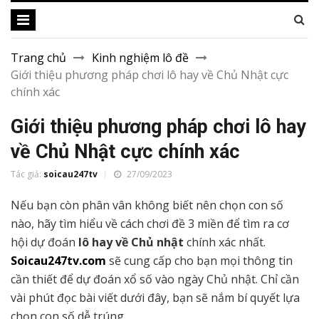
Trang chủ
Kinh nghiệm lô đề
Giới thiệu phương pháp chơi lô hay về Chủ Nhật cực
chính xác
Giới thiệu phương pháp chơi lô hay
về Chủ Nhật cực chính xác
Tác giả:
soicau247tv
27/09/2023
Nếu bạn còn phân vân không biết nên chọn con số
nào, hãy tìm hiểu về cách chơi đề 3 miền để tìm ra cơ
hội dự đoán
lô hay về Chủ nhật
chính xác nhất.
Soicau247tv.com
sẽ cung cấp cho bạn mọi thông tin
cần thiết để dự đoán xổ số vào ngày Chủ nhật. Chỉ cần
vài phút đọc bài viết dưới đây, bạn sẽ nắm bí quyết lựa
chọn con số dễ trúng.