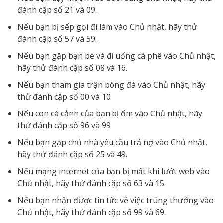
đánh cặp số 21 và 09.
Nếu bạn bị sếp gọi đi làm vào Chủ nhật, hãy thử
đánh cặp số 57 và 59.
Nếu bạn gặp bạn bè và đi uống cà phê vào Chủ nhật,
hãy thử đánh cặp số 08 và 16.
Nếu bạn tham gia trận bóng đá vào Chủ nhật, hãy
thử đánh cặp số 00 và 10.
Nếu con cá cảnh của bạn bị ốm vào Chủ nhật, hãy
thử đánh cặp số 96 và 99.
Nếu bạn gặp chủ nhà yêu cầu trả nợ vào Chủ nhật,
hãy thử đánh cặp số 25 và 49.
Nếu mạng internet của bạn bị mất khi lướt web vào
Chủ nhật, hãy thử đánh cặp số 63 và 15.
Nếu bạn nhận được tin tức về việc trúng thưởng vào
Chủ nhật, hãy thử đánh cặp số 99 và 69.