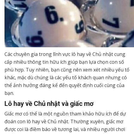
Các chuyên gia trong lĩnh vực lô hay về Chủ nhật cung
cấp nhiều thông tin hữu ích giúp bạn lựa chọn con số
phù hợp. Tuy nhiên, bạn cũng nên xem xét nhiều yếu tố
khác, mặc dù chúng là các yếu tố khách quan nhưng có
thể ảnh hưởng đáng kể đến quyết định cuối cùng của
bạn.
Lô hay về Chủ nhật và giấc mơ
Giấc mơ có thể là một nguồn tham khảo hữu ích để dự
đoán con lô hay về Chủ nhật. Thường xuyên, giấc mơ
được coi là điềm báo về tương lai, và nhiều người chơi