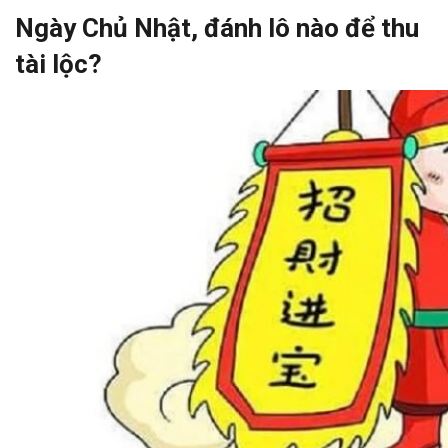
Ngày Chủ Nhật, đánh lô nào để thu
tài lộc?