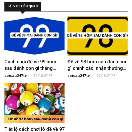
BÀI VIẾT LIÊN QUAN
Cách chơi đề về 99 hôm
Đề về 98 hôm sau đánh con
sau đánh con gì thắng
gì chính xác, nhận thưởng
đậm, thắng lớn
cực lớn
soicau247tv
17/10/2023
soicau247tv
17/10/2023
Tiết lộ cách chơi lô đề về 97