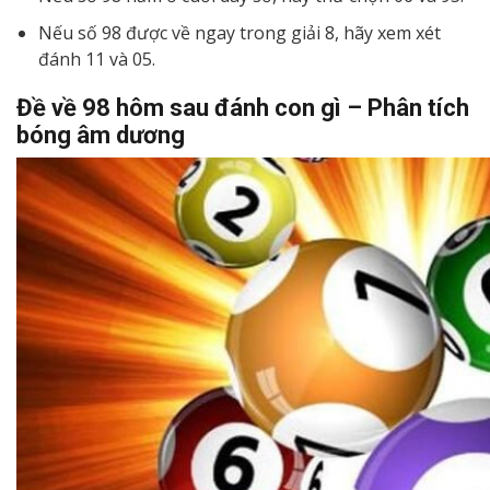
Nếu số 98 được về ngay trong giải 8, hãy xem xét
đánh 11 và 05.
Đề về 98 hôm sau đánh con gì – Phân tích
bóng âm dương