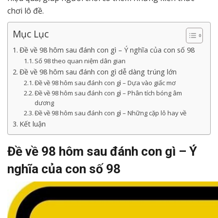
chơi lô đề.
Mục Lục
Đề về 98 hôm sau đánh con gì – Ý nghĩa của con số 98
Số 98 theo quan niệm dân gian
Đề về 98 hôm sau đánh con gì dễ dàng trúng lớn
Đề về 98 hôm sau đánh con gì – Dựa vào giấc mơ
Đề về 98 hôm sau đánh con gì – Phân tích bóng âm
dương
Đề về 98 hôm sau đánh con gì – Những cặp lô hay về
Kết luận
Đề về 98 hôm sau đánh con gì – Ý
nghĩa của con số 98