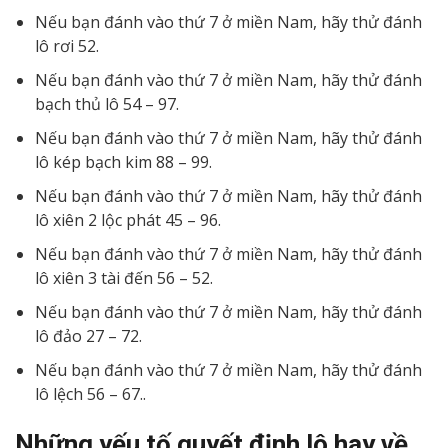
Nếu bạn đánh vào thứ 7 ở miền Nam, hãy thử đánh
lô rơi 52.
Nếu bạn đánh vào thứ 7 ở miền Nam, hãy thử đánh
bạch thủ lô 54 – 97.
Nếu bạn đánh vào thứ 7 ở miền Nam, hãy thử đánh
lô kép bạch kim 88 – 99.
Nếu bạn đánh vào thứ 7 ở miền Nam, hãy thử đánh
lô xiên 2 lộc phát 45 – 96.
Nếu bạn đánh vào thứ 7 ở miền Nam, hãy thử đánh
lô xiên 3 tài đến 56 – 52.
Nếu bạn đánh vào thứ 7 ở miền Nam, hãy thử đánh
lô đảo 27 – 72.
Nếu bạn đánh vào thứ 7 ở miền Nam, hãy thử đánh
lô lệch 56 – 67.
.
Những yếu tố quyết định lô hay về