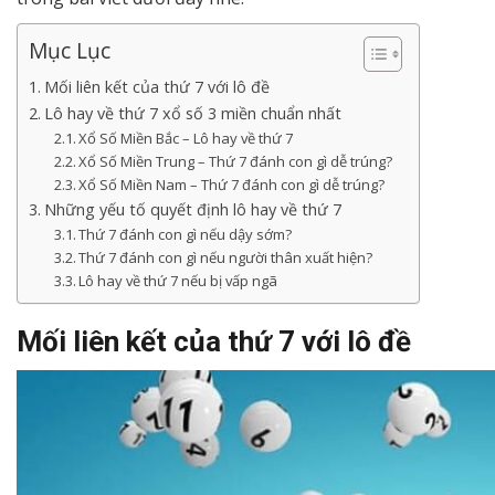
Mục Lục
Mối liên kết của thứ 7 với lô đề
Lô hay về thứ 7 xổ số 3 miền chuẩn nhất
Xổ Số Miền Bắc – Lô hay về thứ 7
Xổ Số Miền Trung – Thứ 7 đánh con gì dễ trúng?
Xổ Số Miền Nam – Thứ 7 đánh con gì dễ trúng?
Những yếu tố quyết định lô hay về thứ 7
Thứ 7 đánh con gì nếu dậy sớm?
Thứ 7 đánh con gì nếu người thân xuất hiện?
Lô hay về thứ 7 nếu bị vấp ngã
Mối liên kết của thứ 7 với lô đề