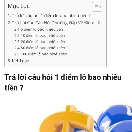
Mục Lục
Trả lời câu hỏi 1 điểm lô bao nhiêu tiền ?
Trả Lời Các Câu Hỏi Thường Gặp Về Điểm Lô
5 điểm lô bao nhiêu tiền
10 điểm lô bao nhiêu tiền
20 điểm lô bao nhiêu tiền
50 điểm lô bao nhiêu tiền
100 điểm lô bao nhiêu tiền
Kết Luận
Trả lời câu hỏi 1 điểm lô bao nhiêu
tiền ?