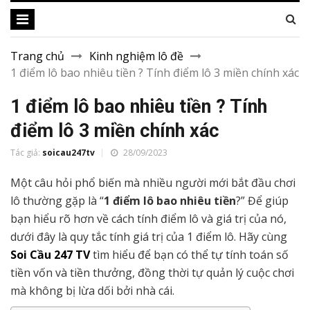
Trang chủ
Kinh nghiệm lô đề
1 điểm lô bao nhiêu tiền ? Tính điểm lô 3 miền chính xác
1 điểm lô bao nhiêu tiền ? Tính
điểm lô 3 miền chính xác
Tác giả:
soicau247tv
28/09/2023
Một câu hỏi phổ biến mà nhiều người mới bắt đầu chơi
lô thường gặp là “
1 điểm lô bao nhiêu tiền
?” Để giúp
bạn hiểu rõ hơn về cách tính điểm lô và giá trị của nó,
dưới đây là quy tắc tính giá trị của 1 điểm lô. Hãy cùng
Soi Cầu 247 TV
tìm hiểu để bạn có thể tự tính toán số
tiền vốn và tiền thưởng, đồng thời tự quản lý cuộc chơi
mà không bị lừa dối bởi nhà cái.