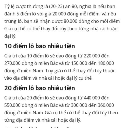
Tỷ lệ cược thường là (20-23) ăn 80, nghĩa là nếu bạn
đánh 5 điểm lô với giá 20.000 đồng mỗi điểm, và nếu
trúng lô, bạn sẽ nhận được 80.000 đồng cho mỗi điểm.
Giá cụ thể có thể thay đổi tùy theo từng nhà cái hoặc
đại lý.
10 điểm lô bao nhiêu tiền
Giá trị của 10 điểm lô sẽ dao động từ 220.000 đến
270.000 đồng ở miền Bắc và từ 150.000 đến 180.000
đồng ở miền Nam. Tuy giá có thể thay đổi tùy thuộc
vào địa điểm và nhà cái hoặc đại lý cụ thể.
20 điểm lô bao nhiêu tiền
Giá trị của 20 điểm lô sẽ dao động từ 440.000 đến
550.000 đồng ở miền Bắc và từ 300.000 đến 360.000
đồng ở miền Nam. Giá cụ thể có thể thay đổi tùy theo
từng địa điểm và nhà cái hoặc đại lý.