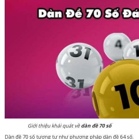
Giới thiệu khái quát về
dàn đề 70 số
Dàn đề 70 số tương tự như phương pháp dàn đề 64 số.