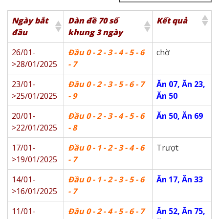
Ngày bắt
Dàn đề 70 số
Kết quả
đầu
khung 3 ngày
26/01-
Đầu 0 - 2 - 3 - 4 - 5 - 6
chờ
>28/01/2025
- 7
23/01-
Đầu 0 - 2 - 3 - 5 - 6 - 7
Ăn 07, Ăn 23,
>25/01/2025
- 9
Ăn 50
20/01-
Đầu 0 - 2 - 3 - 4 - 5 - 6
Ăn 50, Ăn 69
>22/01/2025
- 8
17/01-
Đầu 0 - 1 - 2 - 3 - 4 - 6
Trượt
>19/01/2025
- 7
14/01-
Đầu 0 - 1 - 2 - 3 - 5 - 6
Ăn 17, Ăn 33
>16/01/2025
- 7
11/01-
Đầu 0 - 2 - 4 - 5 - 6 - 7
Ăn 52, Ăn 75,