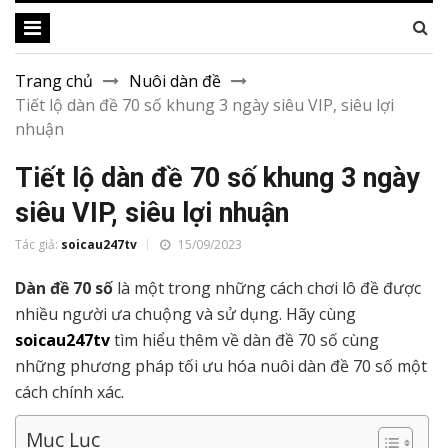
Trang chủ
Nuôi dàn đề
Tiết lộ dàn đề 70 số khung 3 ngày siêu VIP, siêu lợi
nhuận
Tiết lộ dàn đề 70 số khung 3 ngày
siêu VIP, siêu lợi nhuận
Tác giả:
soicau247tv
15/09/2023
Dàn đề 70 số
là một trong những cách chơi lô đề được
nhiều người ưa chuộng và sử dụng. Hãy cùng
soicau247tv
tìm hiểu thêm về dàn đề 70 số cùng
những phương pháp tối ưu hóa nuôi dàn đề 70 số một
cách chính xác.
Mục Lục