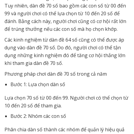
Tuy nhiên, dàn đề 70 số bao gồm các con số từ 00 đến
99 và người chơi có thể lựa chọn từ 10 đến 20 số để
đánh. Bằng cách này, người chơi cũng có cơ hội rất lớn
để trúng thưởng nếu các con số mà họ chọn khớp.
Các kinh nghiệm từ dàn đề 64 số cũng có thể được áp
dụng vào dàn đề 70 số. Do đó, người chơi có thể tận
dụng những kinh nghiệm đó để tăng cơ hội thắng lớn
khi tham gia dàn đề 70 số.
Phương pháp chơi dàn đề 70 số trong cả năm
Bước 1: Lựa chọn dàn số
Lựa chọn 70 số từ 00 đến 99. Người chơi có thể chọn từ
10 đến 20 số để tham gia.
Bước 2: Nhóm các con số
Phân chia dàn số thành các nhóm để quản lý hiệu quả