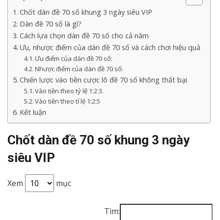
Chốt dàn đề 70 số khung 3 ngày siêu VIP
Dàn đề 70 số là gì?
Cách lựa chọn dàn đề 70 số cho cả năm
Ưu, nhược điểm của dàn đề 70 số và cách chơi hiệu quả
Ưu điểm của dàn đề 70 số:
Nhược điểm của dàn đề 70 số:
Chiến lược vào tiền cược lô đề 70 số không thất bại
Vào tiền theo tỷ lệ 1:2:3.
Vào tiền theo tỉ lệ 1:2:5
Kết luận
Chốt dàn đề 70 số khung 3 ngày
siêu VIP
Xem
mục
Tìm: