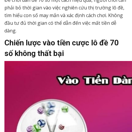
Để chơi dàn đề 70 số một cách hiệu quả, người chơi cần
phải bỏ thời gian vào việc nghiên cứu thị trường lô đề,
tìm hiểu con số may mắn và xác định cách chơi. Không
đầu tư đủ thời gian có thể dẫn đến việc mất tiền dễ
dàng.
Chiến lược vào tiền cược lô đề 70
số không thất bại