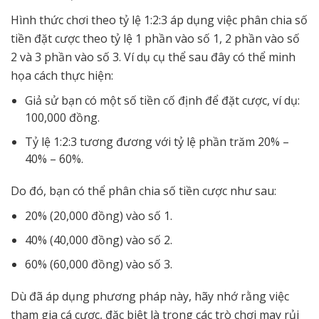
Hình thức chơi theo tỷ lệ 1:2:3 áp dụng việc phân chia số
tiền đặt cược theo tỷ lệ 1 phần vào số 1, 2 phần vào số
2 và 3 phần vào số 3. Ví dụ cụ thể sau đây có thể minh
họa cách thực hiện:
Giả sử bạn có một số tiền cố định để đặt cược, ví dụ:
100,000 đồng.
Tỷ lệ 1:2:3 tương đương với tỷ lệ phần trăm 20% –
40% – 60%.
Do đó, bạn có thể phân chia số tiền cược như sau:
20% (20,000 đồng) vào số 1.
40% (40,000 đồng) vào số 2.
60% (60,000 đồng) vào số 3.
Dù đã áp dụng phương pháp này, hãy nhớ rằng việc
tham gia cá cược, đặc biệt là trong các trò chơi may rủi