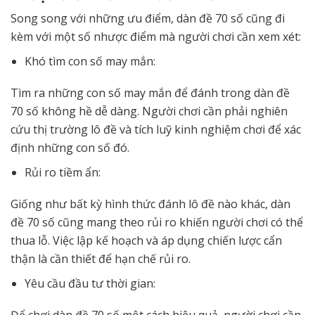
Song song với những ưu điểm, dàn đề 70 số cũng đi
kèm với một số nhược điểm mà người chơi cần xem xét:
Khó tìm con số may mắn:
Tìm ra những con số may mắn để đánh trong dàn đề
70 số không hề dễ dàng. Người chơi cần phải nghiên
cứu thị trường lô đề và tích luỹ kinh nghiệm chơi để xác
định những con số đó.
Rủi ro tiềm ẩn:
Giống như bất kỳ hình thức đánh lô đề nào khác, dàn
đề 70 số cũng mang theo rủi ro khiến người chơi có thể
thua lỗ. Việc lập kế hoạch và áp dụng chiến lược cẩn
thận là cần thiết để hạn chế rủi ro.
Yêu cầu đầu tư thời gian: