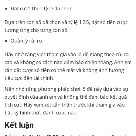
Đặt cược theo tỷ lệ đã chọn:
Dựa trên con số đã chọn và tỷ lệ 1:2:5, đặt số tiền cược
tương ứng cho từng con số.
Quản lý rủi ro:
Hãy nhớ rằng việc tham gia vào lô đề mang theo rủi ro
cao và không có cách nào đảm bảo chiến thắng. Anh em
cần đặt cược số tiền có thể mất và không ảnh hưởng
tiêu cực đến tài chính.
Nên nhớ rằng phương pháp chơi lô đề này dựa vào sự
quyết định của anh em và không thể đảm bảo kết quả
tích cực. Hãy xem xét cẩn thận trước khi tham gia vào
bất kỳ hình thức đánh cược nào.
Kết luận