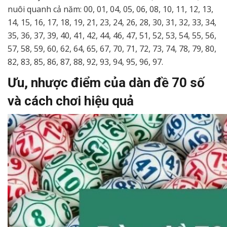
nuôi quanh cả năm: 00, 01, 04, 05, 06, 08, 10, 11, 12, 13,
14, 15, 16, 17, 18, 19, 21, 23, 24, 26, 28, 30, 31, 32, 33, 34,
35, 36, 37, 39, 40, 41, 42, 44, 46, 47, 51, 52, 53, 54, 55, 56,
57, 58, 59, 60, 62, 64, 65, 67, 70, 71, 72, 73, 74, 78, 79, 80,
82, 83, 85, 86, 87, 88, 92, 93, 94, 95, 96, 97.
Ưu, nhược điểm của dàn đề 70 số
và cách chơi hiệu quả