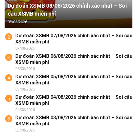
Dự đoán XSMB 08/08/2026 chính xác nhất – Soi
cầu XSMB miễn phí
08/08/2026
Dự đoán XSMB 07/08/2026 chính xác nhất – Soi cầu
2
XSMB miễn phí
07/08/2026
Dự đoán XSMB 06/08/2026 chính xác nhất – Soi cầu
3
XSMB miễn phí
06/08/2026
Dự đoán XSMB 05/08/2026 chính xác nhất – Soi cầu
4
XSMB miễn phí
05/08/2026
Dự đoán XSMB 04/08/2026 chính xác nhất – Soi cầu
5
XSMB miễn phí
04/08/2026
Dự đoán XSMB 03/08/2026 chính xác nhất – Soi cầu
6
XSMB miễn phí
03/08/2026