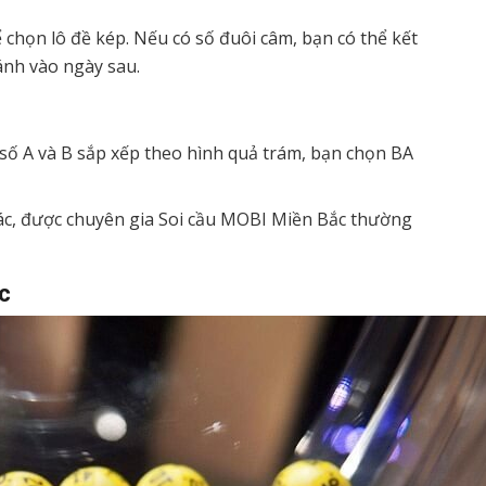
 chọn lô đề kép. Nếu có số đuôi câm, bạn có thể kết
ánh vào ngày sau.
2 số A và B sắp xếp theo hình quả trám, bạn chọn BA
ác, được chuyên gia Soi cầu MOBI Miền Bắc thường
c