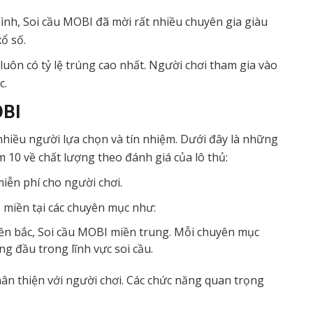
ình, Soi cầu MOBI đã mời rất nhiều chuyên gia giàu
xổ số.
uôn có tỷ lệ trúng cao nhất. Người chơi tham gia vào
c.
OBI
nhiều người lựa chọn và tín nhiệm. Dưới đây là những
m 10 về chất lượng theo đánh giá của lô thủ:
iễn phí cho người chơi.
3 miền tại các chuyên mục như:
ền bắc, Soi cầu MOBI miền trung. Mỗi chuyên mục
g đầu trong lĩnh vực soi cầu.
hân thiện với người chơi. Các chức năng quan trọng