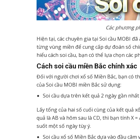
Các phương ph
Hiện tại, các chuyên gia tại Soi cầu MOBI 
từng vùng miền để cung cấp dự đoán số chí
hiểu cách soi cầu, bạn có thể lựa chọn các 
Cách soi cầu miền Bắc chính xác
Đối với người chơi xổ số Miền Bắc, bạn có 
của Soi cầu MOBI miền Bắc sử dụng:
Soi cầu dựa trên kết quả 2 ngày gần nhất
Lấy tổng của hai số cuối cùng của kết quả xổ
quả là AB và hôm sau là CD, thì bạn tính X = 
suốt một số ngày tùy ý.
Soi cầu xổ số Miền Bắc dựa vào đầu câm 