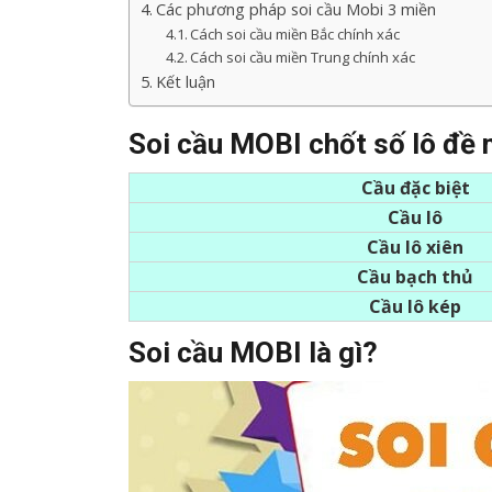
Các phương pháp soi cầu Mobi 3 miền
Cách soi cầu miền Bắc chính xác
Cách soi cầu miền Trung chính xác
Kết luận
Soi cầu MOBI chốt số lô đề
Cầu đặc biệt
Cầu lô
Cầu lô xiên
Cầu bạch thủ
Cầu lô kép
Soi cầu MOBI là gì?