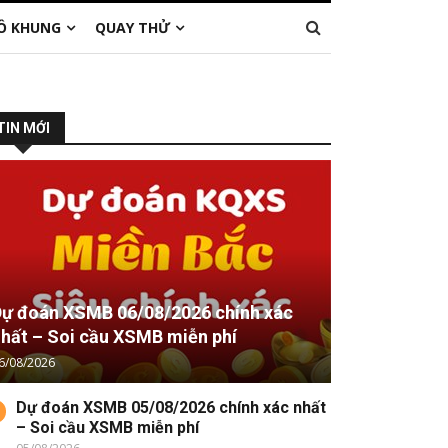
LÔ KHUNG
QUAY THỬ
TIN MỚI
Dự đoán XSMB 06/08/2026 chính xác
hất – Soi cầu XSMB miễn phí
6/08/2026
Dự đoán XSMB 05/08/2026 chính xác nhất
– Soi cầu XSMB miễn phí