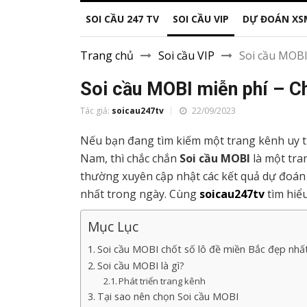
SOI CẦU 247 TV
SOI CẦU VIP
DỰ ĐOÁN XS
Trang chủ
Soi cầu VIP
Soi cầu MOBI
Soi cầu MOBI miễn phí – C
Tác giả:
soicau247tv
22/09/2023
Nếu bạn đang tìm kiếm một trang kênh uy tí
Nam, thì chắc chắn
Soi cầu MOBI
là một tra
thường xuyên cập nhật các kết quả dự đoán 
nhất trong ngày. Cùng
soicau247tv
tìm hiểu
Mục Lục
Soi cầu MOBI chốt số lô đề miền Bắc đẹp nhấ
Soi cầu MOBI là gì?
Phát triển trang kênh
Tại sao nên chọn Soi cầu MOBI