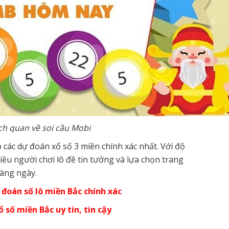
ch quan về soi cầu Mobi
 các dự đoán xổ số 3 miền chính xác nhất. Với độ
hiều người chơi lô đề tin tưởng và lựa chọn trang
hàng ngày.
 đoán số lô miền Bắc chính xác
ổ số miền Bắc uy tín, tin cậy