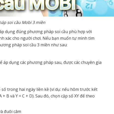
áp soi cầu Mobi 3 miền
đã áp dụng đúng phương pháp soi cầu phù hợp với
nh xác cho người chơi. Nếu bạn muốn tự mình tìm
phương pháp soi cầu 3 miền như sau:
thể áp dụng các phương pháp sau, được các chuyên gia
 số trong hai ngày liền kề (ví dụ: nếu hôm trước kết
A + B và Y = C + D). Sau đó, chọn cặp số XY để theo
và đuôi câm