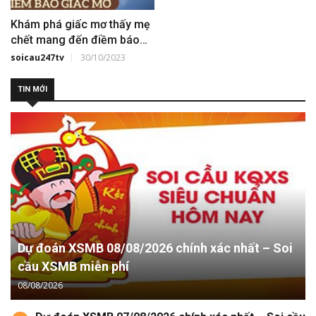
Khám phá giấc mơ thấy mẹ
chết mang đến điềm báo
tốt hay xấu?
soicau247tv
30/10/2023
TIN MỚI
Dự đoán XSMB 08/08/2026 chính xác nhất – Soi
cầu XSMB miễn phí
08/08/2026