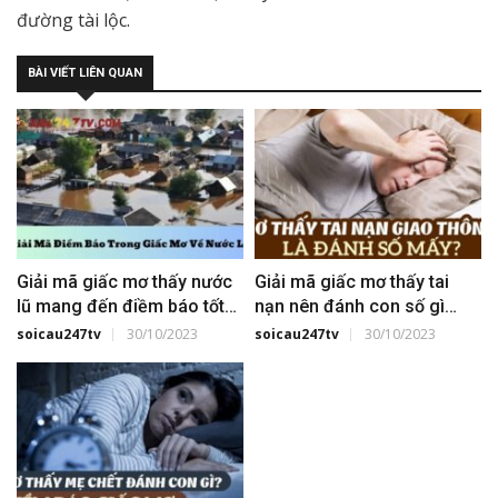
đường tài lộc.
BÀI VIẾT LIÊN QUAN
Giải mã giấc mơ thấy nước
Giải mã giấc mơ thấy tai
lũ mang đến điềm báo tốt
nạn nên đánh con số gì
hay xấu?
may mắn nhất
soicau247tv
30/10/2023
soicau247tv
30/10/2023