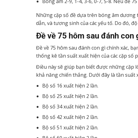
Bóng âm 2-9, 1-4, 3-6, 0-7, 5-8. Nếu đề 75
Những cặp số đề dựa trên bóng âm dương t
dẫn, và tương sinh của các yếu tố. Do đó, độ
Đề về 75 hôm sau đánh con 
Đề về 75 hôm sau đánh con gì chính xác, bạn
thống kê tần suất xuất hiện của các cặp số 
Điều này sẽ giúp bạn biết được những cặp l
khả năng chiến thắng. Dưới đây là tần suất x
Bộ số 16 xuất hiện 2 lần.
Bộ số 25 xuất hiện 2 lần.
Bộ số 34 xuất hiện 2 lần.
Bộ số 42 xuất hiện 2 lần.
Bộ số 51 xuất hiện 2 lần.