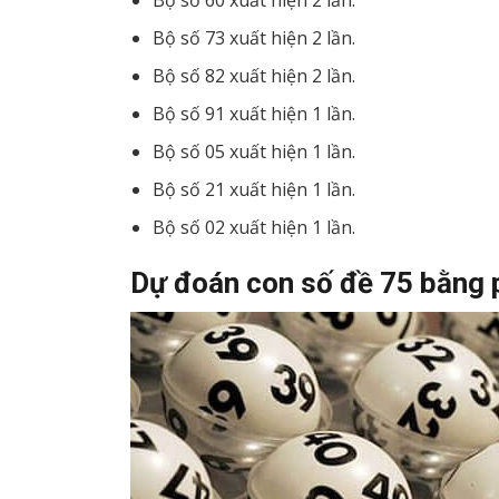
Bộ số 60 xuất hiện 2 lần.
Bộ số 73 xuất hiện 2 lần.
Bộ số 82 xuất hiện 2 lần.
Bộ số 91 xuất hiện 1 lần.
Bộ số 05 xuất hiện 1 lần.
Bộ số 21 xuất hiện 1 lần.
Bộ số 02 xuất hiện 1 lần.
Dự đoán con số đề 75 bằng