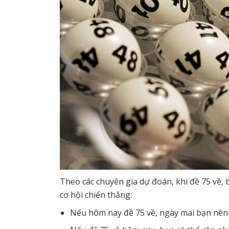
Theo các chuyên gia dự đoán, khi đề 75 về,
cơ hội chiến thắng:
Nếu hôm nay đề 75 về, ngày mai bạn nên 