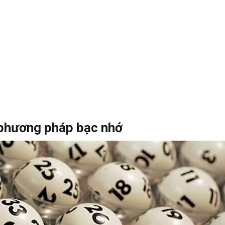
 phương pháp bạc nhớ