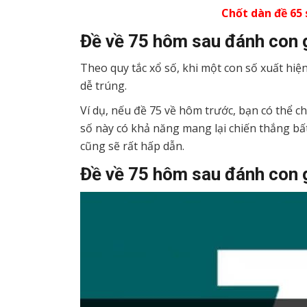
Chốt dàn đề 65 
Đề về 75 hôm sau đánh con 
Theo quy tắc xổ số, khi một con số xuất hiện
dễ trúng.
Ví dụ, nếu đề 75 về hôm trước, bạn có thể ch
số này có khả năng mang lại chiến thắng bất
cũng sẽ rất hấp dẫn.
Đề về 75 hôm sau đánh con 