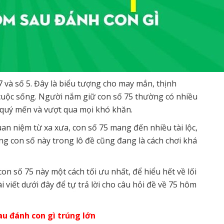
7 và số 5. Đây là biểu tượng cho may mắn, thịnh
 cuộc sống. Người nắm giữ con số 75 thường có nhiều
quý mến và vượt qua mọi khó khăn.
an niệm từ xa xưa, con số 75 mang đến nhiều tài lộc,
ụng con số này trong lô đề cũng đang là cách chơi khá
on số 75 này một cách tối ưu nhất, để hiểu hết về lối
i viết dưới đây để tự trả lời cho câu hỏi đề về 75 hôm
au đánh con gì trúng lớn