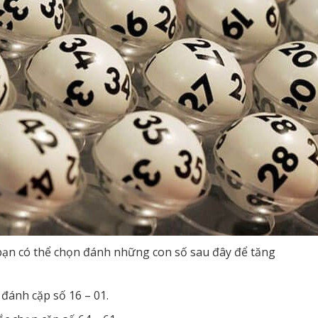
 bạn có thể chọn đánh những con số sau đây để tăng
đánh cặp số 16 – 01.