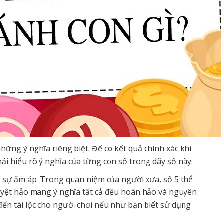
ững ý nghĩa riêng biệt. Để có kết quả chính xác khi
ải hiểu rõ ý nghĩa của từng con số trong dãy số này.
à sự ấm áp. Trong quan niệm của người xưa, số 5 thể
tuyệt hảo mang ý nghĩa tất cả đều hoàn hảo và nguyên
đến tài lộc cho người chơi nếu như bạn biết sử dụng