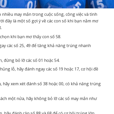
o nhiều may mắn trong cuộc sống, công việc và tình
ưới đây là một số gợi ý về các con số khi bạn nằm mơ
t.
họn khi bạn mơ thấy con số 58.
ay các số 25, 49 để tăng khả năng trúng nhanh
, đừng bỏ lỡ các số 01 hoặc 54.
hủng lỗ, hãy đánh ngay các số 19 hoặc 17, cơ hội đề
, hãy xem xét đánh số 38 hoặc 00, có khả năng trúng
rách một nửa, hãy không bỏ lỡ các số may mắn như
, hãy đánh cặp số 88 và 68 để có cơ hội trúng lớn.