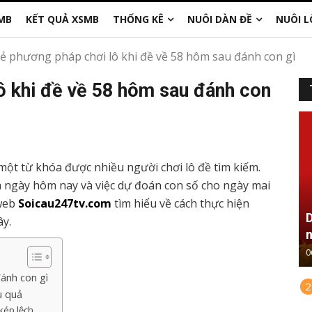
MB
KẾT QUẢ XSMB
THỐNG KÊ
NUÔI DÀN ĐỀ
NUÔI 
sẻ phương pháp chơi lô khi đề về 58 hôm sau đánh con gì
ô khi đề về 58 hôm sau đánh con
 một từ khóa được nhiều người chơi lô đề tìm kiếm.
 ngày hôm nay và việc dự đoán con số cho ngày mai
 web
Soicau247tv.com
tìm hiểu về cách thực hiện
ây.
n
0
ánh con gì
2
ệu quả
kép lệch