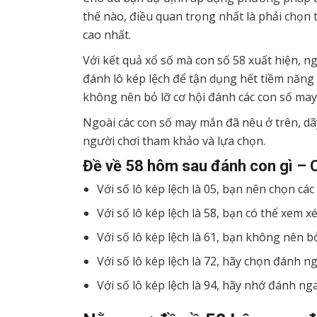
thế nào, điều quan trọng nhất là phải chọn
cao nhất.
Với kết quả xổ số mà con số 58 xuất hiện, 
đánh lô kép lệch để tận dụng hết tiềm năng
không nên bỏ lỡ cơ hội đánh các con số may 
Ngoài các con số may mắn đã nêu ở trên, dã
người chơi tham khảo và lựa chọn.
Đề về 58 hôm sau đánh con gì – 
Với số lô kép lệch là 05, bạn nên chọn các
Với số lô kép lệch là 58, bạn có thể xem x
Với số lô kép lệch là 61, bạn không nên bỏ
Với số lô kép lệch là 72, hãy chọn đánh nga
Với số lô kép lệch là 94, hãy nhớ đánh nga