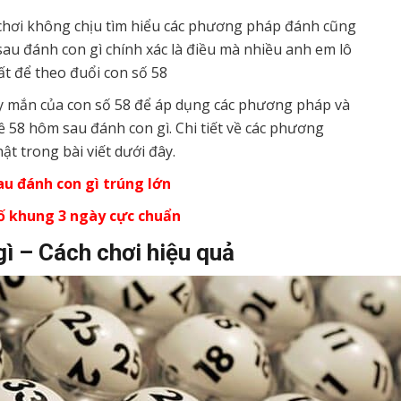
 chơi không chịu tìm hiểu các phương pháp đánh cũng
sau đánh con gì chính xác là điều mà nhiều anh em lô
ất để theo đuổi con số 58
ay mắn của con số 58 để áp dụng các phương pháp và
 về 58 hôm sau đánh con gì. Chi tiết về các phương
t trong bài viết dưới đây.
au đánh con gì trúng lớn
số khung 3 ngày cực chuẩn
ì – Cách chơi hiệu quả