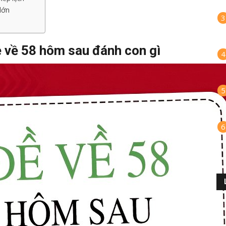
lớn
3
ề về 58 hôm sau đánh con gì
4
5
6