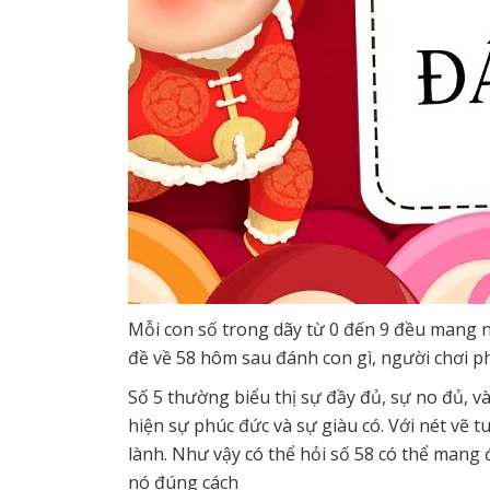
Mỗi con số trong dãy từ 0 đến 9 đều mang nh
đề về 58 hôm sau đánh con gì, người chơi ph
Số 5 thường biểu thị sự đầy đủ, sự no đủ, v
hiện sự phúc đức và sự giàu có. Với nét vẽ 
lành. Như vậy có thể hỏi số 58 có thể mang 
nó đúng cách