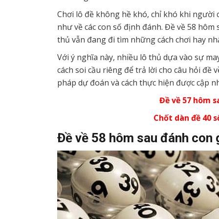
Chơi lô đề không hề khó, chỉ khó khi người
như về các con số định đánh. Đề về 58 hôm 
thủ vẫn đang đi tìm những cách chơi hay nh
Với ý nghĩa này, nhiều lô thủ dựa vào sự m
cách soi cầu riêng để trả lời cho câu hỏi đề
pháp dự đoán và cách thực hiện được cập nhậ
Đề về 57 hôm s
Chốt dàn đề 40 
Đề về 58 hôm sau đánh con g