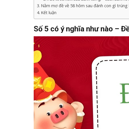
Nằm mơ đề về 58 hôm sau đánh con gì trúng 
Kết luận
Số 5 có ý nghĩa như nào – Đ