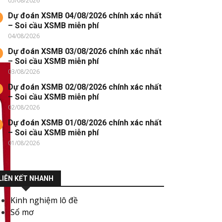
05/08/2026
Dự đoán XSMB 04/08/2026 chính xác nhất
– Soi cầu XSMB miễn phí
04/08/2026
Dự đoán XSMB 03/08/2026 chính xác nhất
– Soi cầu XSMB miễn phí
03/08/2026
Dự đoán XSMB 02/08/2026 chính xác nhất
– Soi cầu XSMB miễn phí
02/08/2026
Dự đoán XSMB 01/08/2026 chính xác nhất
– Soi cầu XSMB miễn phí
01/08/2026
LIÊN KẾT NHANH
Kinh nghiệm lô đề
Sổ mơ