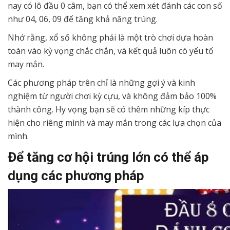
nay có lô đầu 0 câm, bạn có thể xem xét đánh các con số
như 04, 06, 09 để tăng khả năng trúng.
Nhớ rằng, xổ số không phải là một trò chơi dựa hoàn
toàn vào kỳ vọng chắc chắn, và kết quả luôn có yếu tố
may mắn.
Các phương pháp trên chỉ là những gợi ý và kinh
nghiệm từ người chơi kỳ cựu, và không đảm bảo 100%
thành công. Hy vọng bạn sẽ có thêm những kíp thực
hiện cho riêng mình và may mắn trong các lựa chọn của
mình.
Để tăng cơ hội trúng lớn có thể áp
dụng các phương pháp