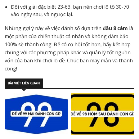
Đối với giải đặc biệt 23-63, bạn nên chơi lô tô 30-70
vào ngày sau, và ngược lại.
Những gợi ý này về việc đánh số dựa trên
đầu 8 câm
là
một phần của chiến thuật cá nhân và không đảm bảo
100% sẽ thành công. Để có cơ hội tốt hơn, hãy kết hợp
chúng với các phương pháp khác và quản lý tốt nguồn
vốn của bạn khi chơi lô đề. Chúc bạn may mắn và thành
công!
BÀI VIẾT LIÊN QUAN