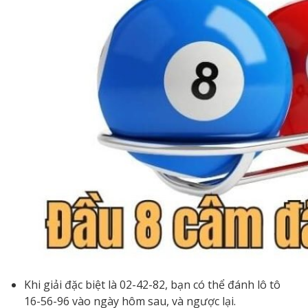
Khi giải đặc biệt là 02-42-82, bạn có thể đánh lô tô
16-56-96 vào ngày hôm sau, và ngược lại.