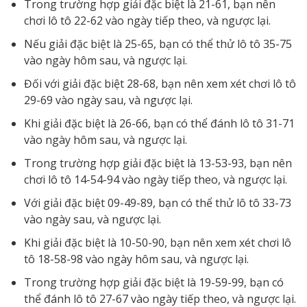
Trong trường hợp giải đặc biệt là 21-61, bạn nên
chơi lô tô 22-62 vào ngày tiếp theo, và ngược lại.
Nếu giải đặc biệt là 25-65, bạn có thể thử lô tô 35-75
vào ngày hôm sau, và ngược lại.
Đối với giải đặc biệt 28-68, bạn nên xem xét chơi lô tô
29-69 vào ngày sau, và ngược lại.
Khi giải đặc biệt là 26-66, bạn có thể đánh lô tô 31-71
vào ngày hôm sau, và ngược lại.
Trong trường hợp giải đặc biệt là 13-53-93, bạn nên
chơi lô tô 14-54-94 vào ngày tiếp theo, và ngược lại.
Với giải đặc biệt 09-49-89, bạn có thể thử lô tô 33-73
vào ngày sau, và ngược lại.
Khi giải đặc biệt là 10-50-90, bạn nên xem xét chơi lô
tô 18-58-98 vào ngày hôm sau, và ngược lại.
Trong trường hợp giải đặc biệt là 19-59-99, bạn có
thể đánh lô tô 27-67 vào ngày tiếp theo, và ngược lại.