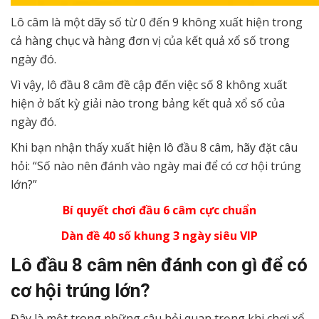
Lô câm là một dãy số từ 0 đến 9 không xuất hiện trong
cả hàng chục và hàng đơn vị của kết quả xổ số trong
ngày đó.
Vì vậy, lô đầu 8 câm đề cập đến việc số 8 không xuất
hiện ở bất kỳ giải nào trong bảng kết quả xổ số của
ngày đó.
Khi bạn nhận thấy xuất hiện lô đầu 8 câm, hãy đặt câu
hỏi: “Số nào nên đánh vào ngày mai để có cơ hội trúng
lớn?”
Bí quyết chơi đầu 6 câm cực chuẩn
Dàn đề 40 số khung 3 ngày siêu VIP
Lô đầu 8 câm nên đánh con gì để có
cơ hội trúng lớn?
Đây là một trong những câu hỏi quan trọng khi chơi xổ