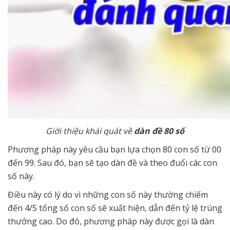
Giới thiệu khái quát về
dàn đề 80 số
Phương pháp này yêu cầu bạn lựa chọn 80 con số từ 00
đến 99. Sau đó, bạn sẽ tạo dàn đề và theo đuổi các con
số này.
Điều này có lý do vì những con số này thường chiếm
đến 4/5 tổng số con số sẽ xuất hiện, dẫn đến tỷ lệ trúng
thưởng cao. Do đó, phương pháp này được gọi là dàn