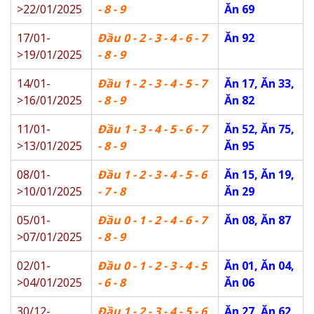
>22/01/2025
- 8 - 9
Ăn 69
17/01-
Đầu 0 - 2 - 3 - 4 - 6 - 7
Ăn 92
>19/01/2025
- 8 - 9
14/01-
Đầu 1 - 2 - 3 - 4 - 5 - 7
Ăn 17, Ăn 33,
>16/01/2025
- 8 - 9
Ăn 82
11/01-
Đầu 1 - 3 - 4 - 5 - 6 - 7
Ăn 52, Ăn 75,
>13/01/2025
- 8 - 9
Ăn 95
08/01-
Đầu 1 - 2 - 3 - 4 - 5 - 6
Ăn 15, Ăn 19,
>10/01/2025
- 7 - 8
Ăn 29
05/01-
Đầu 0 - 1 - 2 - 4 - 6 - 7
Ăn 08, Ăn 87
>07/01/2025
- 8 - 9
02/01-
Đầu 0 - 1 - 2 - 3 - 4 - 5
Ăn 01, Ăn 04,
>04/01/2025
- 6 - 8
Ăn 06
30/12-
Đầu 1 - 2 - 3 - 4 - 5 - 6
Ăn 27, Ăn 62