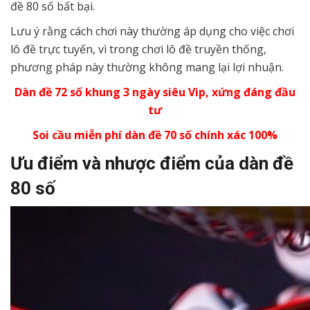
đề 80 số bất bại.
Lưu ý rằng cách chơi này thường áp dụng cho việc chơi
lô đề trực tuyến, vì trong chơi lô đề truyền thống,
phương pháp này thường không mang lại lợi nhuận.
Dàn đề 72 số khung 3 ngày siêu Vip, xứng đáng đầu
tư
Soi cầu miễn phí dàn đề 70 số chính xác 100%
Ưu điểm và nhược điểm của dàn đề
80 số