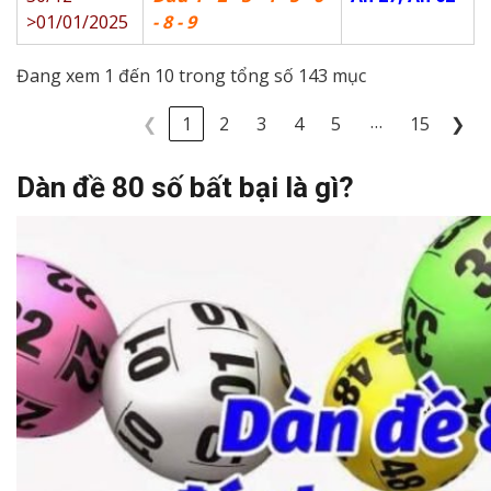
>01/01/2025
- 8 - 9
Đang xem 1 đến 10 trong tổng số 143 mục
…
❮
1
2
3
4
5
15
❯
Dàn đề 80 số bất bại là gì?