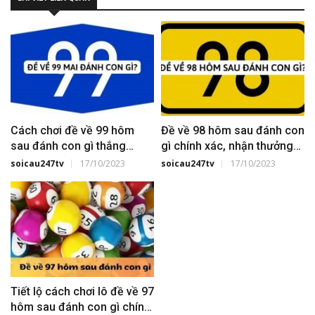
Cách chơi đề về 99 hôm
Đề về 98 hôm sau đánh con
sau đánh con gì thắng
gì chính xác, nhận thưởng
đậm, thắng lớn
cực lớn
soicau247tv
17/10/2023
soicau247tv
17/10/2023
Tiết lộ cách chơi lô đề về 97
hôm sau đánh con gì chính