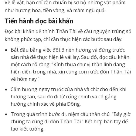
Về lễ vật, bạn chỉ cần chuẩn bị sơ bộ những vật phẩm
như hương hoa, tiền vàng, và mâm ngũ quả.
Tiến hành đọc bài khấn
Đọc bài khấn để thỉnh Thần Tài về cầu nguyện trúng số
không phức tạp, chỉ cần thực hiện các bước sau đây:
Bắt đầu bằng việc đốt 3 nén hương và đứng trước
sân nhà để thực hiện lễ vái lạy. Sau đó, đọc câu khấn
một cách rõ ràng: “Kính thưa chư vị thần linh đang
hiện diện trong nhà, xin cùng con rước đón Thần Tài
về hôm nay.”
Cắm hương ngay trước cửa nhà và chờ cho đến khi
hương tàn, sau đó đi từ cổng chính và cố gắng
hướng chính xác về phía Đông.
Trong quá trình bước đi, niệm câu thần chú: “Bây giờ
chúng ta cùng đi đón Thần Tài.” Kết hợp bàn tay để
tạo kiết tường.