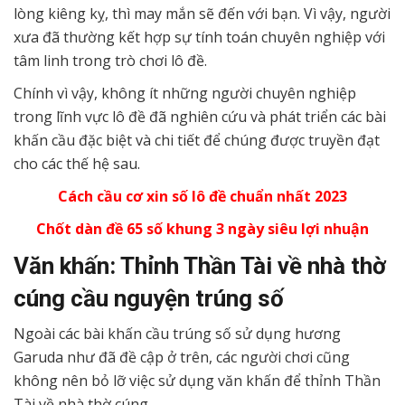
lòng kiêng kỵ, thì may mắn sẽ đến với bạn. Vì vậy, người
xưa đã thường kết hợp sự tính toán chuyên nghiệp với
tâm linh trong trò chơi lô đề.
Chính vì vậy, không ít những người chuyên nghiệp
trong lĩnh vực lô đề đã nghiên cứu và phát triển các bài
khấn cầu đặc biệt và chi tiết để chúng được truyền đạt
cho các thế hệ sau.
Cách cầu cơ xin số lô đề chuẩn nhất 2023
Chốt dàn đề 65 số khung 3 ngày siêu lợi nhuận
Văn khấn: Thỉnh Thần Tài về nhà thờ
cúng cầu nguyện trúng số
Ngoài các bài khấn cầu trúng số sử dụng hương
Garuda như đã đề cập ở trên, các người chơi cũng
không nên bỏ lỡ việc sử dụng văn khấn để thỉnh Thần
Tài về nhà thờ cúng.