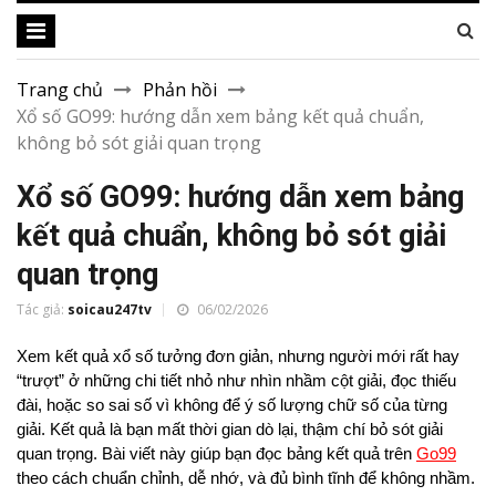
Trang chủ
Phản hồi
Xổ số GO99: hướng dẫn xem bảng kết quả chuẩn,
không bỏ sót giải quan trọng
Xổ số GO99: hướng dẫn xem bảng
kết quả chuẩn, không bỏ sót giải
quan trọng
Tác giả:
soicau247tv
06/02/2026
Xem kết quả xổ số tưởng đơn giản, nhưng người mới rất hay 
“trượt” ở những chi tiết nhỏ như nhìn nhầm cột giải, đọc thiếu 
đài, hoặc so sai số vì không để ý số lượng chữ số của từng 
giải. Kết quả là bạn mất thời gian dò lại, thậm chí bỏ sót giải 
quan trọng. Bài viết này giúp bạn đọc bảng kết quả trên 
Go99
theo cách chuẩn chỉnh, dễ nhớ, và đủ bình tĩnh để không nhầm.