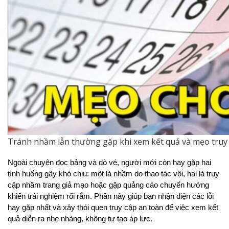
Tránh nhầm lẫn thường gặp khi xem kết quả và mẹo truy
Ngoài chuyện đọc bảng và dò vé, người mới còn hay gặp hai 
tình huống gây khó chịu: một là nhầm do thao tác vội, hai là truy 
cập nhầm trang giả mạo hoặc gặp quảng cáo chuyển hướng 
khiến trải nghiệm rối rắm. Phần này giúp bạn nhận diện các lỗi 
hay gặp nhất và xây thói quen truy cập an toàn để việc xem kết 
quả diễn ra nhẹ nhàng, không tự tạo áp lực.