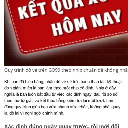
Quy trình dò vé trên GO99 theo nhịp chuẩn để không nh
Khi bạn đã hiểu bảng, phần dò vé sẽ trở thành thao tác kỹ thuật 
đơn giản, miễn là bạn làm theo một nhịp cố định. Nhịp ở đây 
nghĩa là bạn luôn bắt đầu từ việc xác định ngày, đài, rồi so số 
theo thứ tự giải, và kết thúc bằng kiểm tra lại một lượt. Làm 
đúng quy trình giúp bạn vừa nhanh vừa chắc, không phải quay 
lại dò lại vì nghi ngờ chính mình.
Xác định đúng ngày quay trước, rồi mới đối 