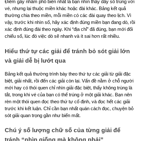
Điểm gây nhầm phổ biến nhất là bạn nhìn thấy dãy số trùng với 
vé, nhưng lại thuộc miền khác hoặc đài khác. Bảng kết quả 
thường chia theo miền, mỗi miền có các đài quay theo lịch. Vì 
vậy, trước khi nhìn số, hãy xác định đúng miền bạn đang dò, rồi 
xác định đúng đài theo ngày. Khi “địa chỉ” đã đúng, bạn mới đối 
chiếu số, lúc đó việc dò sẽ nhanh và ít sai hơn rất nhiều.
Hiểu thứ tự các giải để tránh bỏ sót giải lớn 
và giải dễ bị lướt qua
Bảng kết quả thường trình bày theo thứ tự các giải từ giải đặc 
biệt, giải nhất, rồi đến các giải còn lại. Vấn đề nằm ở chỗ người 
mới hay có thói quen chỉ nhìn giải đặc biệt, thấy không trùng là 
tắt, trong khi vé của bạn có thể trúng ở một giải khác. Bạn nên 
rèn một thói quen đọc theo thứ tự cố định, và đọc hết các giải 
trước khi kết luận. Chỉ cần bạn nhất quán cách đọc, chuyện bỏ 
sót giải quan trọng gần như biến mất.
Chú ý số lượng chữ số của từng giải để 
tránh “nhìn giống mà không phải”