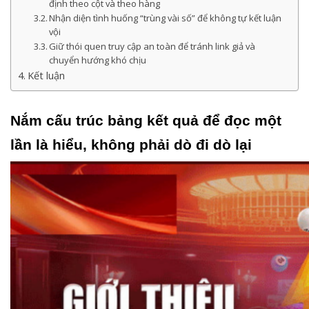
định theo cột và theo hàng
Nhận diện tình huống “trùng vài số” để không tự kết luận
vội
Giữ thói quen truy cập an toàn để tránh link giả và
chuyển hướng khó chịu
Kết luận
Nắm cấu trúc bảng kết quả để đọc một 
lần là hiểu, không phải dò đi dò lại