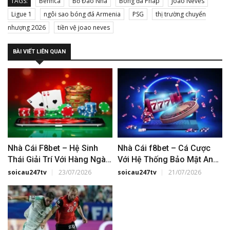
TAGS:
Benfica
Bồ Đào Nha
Bóng đá Pháp
Joao Neves
Ligue 1
ngôi sao bóng đá Armenia
PSG
thị trường chuyển
nhượng 2026
tiền vệ joao neves
BÀI VIẾT LIÊN QUAN
Nhà Cái F8bet – Hệ Sinh
Nhà Cái f8bet – Cá Cược
Thái Giải Trí Với Hàng Ngàn
Với Hệ Thống Bảo Mật An
Tựa Game
Toàn
soicau247tv
23/07/2026
soicau247tv
21/07/2026