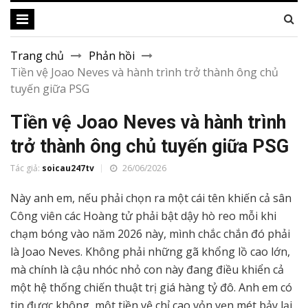
Trang chủ
Phản hồi
Tiền vệ Joao Neves và hành trình trở thành ông chủ
tuyến giữa PSG
Tiền vệ Joao Neves và hành trình
trở thành ông chủ tuyến giữa PSG
Tác giả:
soicau247tv
26/06/2026
Này anh em, nếu phải chọn ra một cái tên khiến cả sân
Công viên các Hoàng tử phải bật dậy hò reo mỗi khi
chạm bóng vào năm 2026 này, mình chắc chắn đó phải
là Joao Neves. Không phải những gã khổng lồ cao lớn,
mà chính là cậu nhóc nhỏ con này đang điều khiển cả
một hệ thống chiến thuật trị giá hàng tỷ đô. Anh em có
tin được không, một tiền vệ chỉ cao vỏn vẹn mét bảy lại