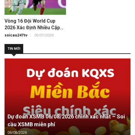
Vòng 16 Đội World Cup
2026 Xác Định Nhiều Cặp
Đấu Hấp Dẫn
soicau247tv
05/07/2026
TIN MỚI
Dự đoán XSMB 06/08/2026 chính xác nhất – Soi
cầu XSMB miễn phí
06/08/2026