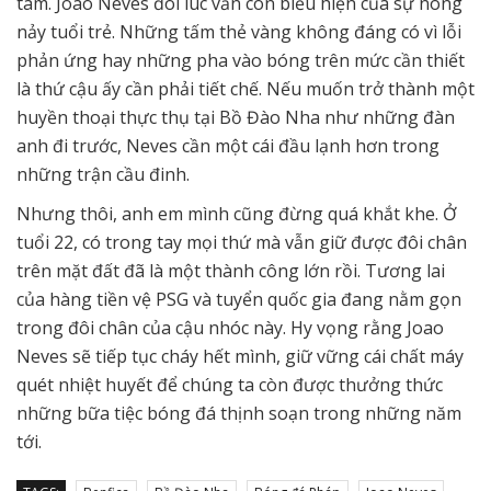
tâm. Joao Neves đôi lúc vẫn còn biểu hiện của sự nóng
nảy tuổi trẻ. Những tấm thẻ vàng không đáng có vì lỗi
phản ứng hay những pha vào bóng trên mức cần thiết
là thứ cậu ấy cần phải tiết chế. Nếu muốn trở thành một
huyền thoại thực thụ tại Bồ Đào Nha như những đàn
anh đi trước, Neves cần một cái đầu lạnh hơn trong
những trận cầu đinh.
Nhưng thôi, anh em mình cũng đừng quá khắt khe. Ở
tuổi 22, có trong tay mọi thứ mà vẫn giữ được đôi chân
trên mặt đất đã là một thành công lớn rồi. Tương lai
của hàng tiền vệ PSG và tuyển quốc gia đang nằm gọn
trong đôi chân của cậu nhóc này. Hy vọng rằng Joao
Neves sẽ tiếp tục cháy hết mình, giữ vững cái chất máy
quét nhiệt huyết để chúng ta còn được thưởng thức
những bữa tiệc bóng đá thịnh soạn trong những năm
tới.