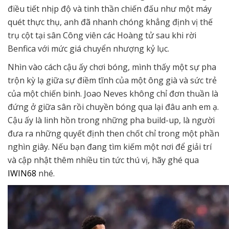
điều tiết nhịp độ và tinh thần chiến đấu như một máy
quét thực thụ, anh đã nhanh chóng khẳng định vị thế
trụ cột tại sân Công viên các Hoàng tử sau khi rời
Benfica với mức giá chuyển nhượng kỷ lục.
Nhìn vào cách cậu ấy chơi bóng, mình thấy một sự pha
trộn kỳ lạ giữa sự điềm tĩnh của một ông già và sức trẻ
của một chiến binh. Joao Neves không chỉ đơn thuần là
đứng ở giữa sân rồi chuyền bóng qua lại đâu anh em ạ.
Cậu ấy là linh hồn trong những pha build-up, là người
đưa ra những quyết định then chốt chỉ trong một phần
nghìn giây. Nếu bạn đang tìm kiếm một nơi để giải trí
và cập nhật thêm nhiều tin tức thú vị, hãy ghé qua
IWIN68
nhé.