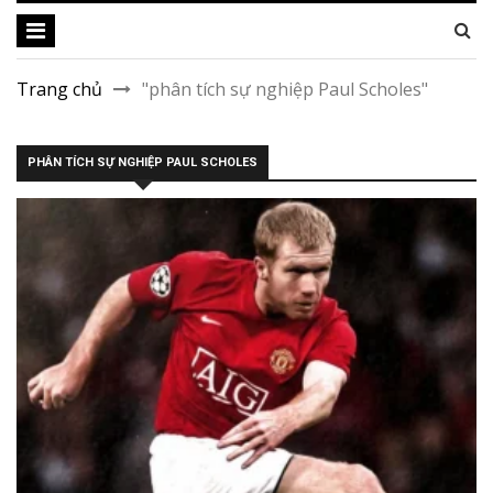
Trang chủ
"phân tích sự nghiệp Paul Scholes"
PHÂN TÍCH SỰ NGHIỆP PAUL SCHOLES