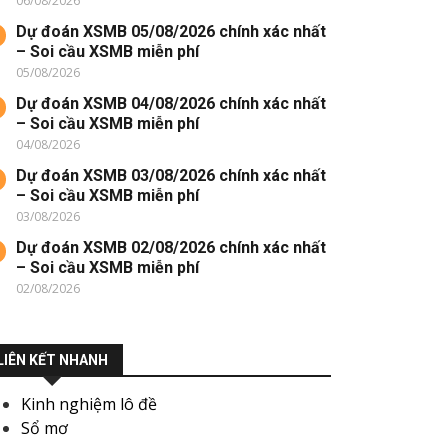
06/08/2026
Dự đoán XSMB 05/08/2026 chính xác nhất
– Soi cầu XSMB miễn phí
05/08/2026
Dự đoán XSMB 04/08/2026 chính xác nhất
– Soi cầu XSMB miễn phí
04/08/2026
Dự đoán XSMB 03/08/2026 chính xác nhất
– Soi cầu XSMB miễn phí
03/08/2026
Dự đoán XSMB 02/08/2026 chính xác nhất
– Soi cầu XSMB miễn phí
02/08/2026
LIÊN KẾT NHANH
Kinh nghiệm lô đề
Sổ mơ