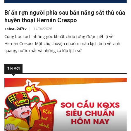
Bí ẩn rợn người phía sau bản năng sát thủ của
huyền thoại Hernán Crespo
soicau247tv
14/04/2026
Cùng bóc tách những góc khuất chưa từng được tiết lộ về
Hernán Crespo. Một câu chuyện nhuốm màu kịch tính về vinh
quang, nước mắt và những cú lừa lịch sử
TIN MỚI