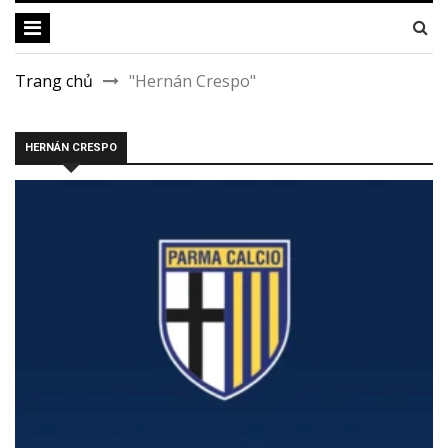
Trang chủ
"Hernán Crespo"
HERNÁN CRESPO