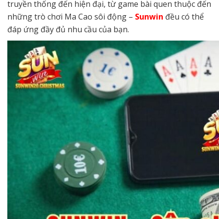
truyền thống đến hiện đại, từ game bài quen thuộc đến
những trò chơi Ma Cao sôi động –
Sunwin
đều có thể
đáp ứng đầy đủ nhu cầu của bạn.