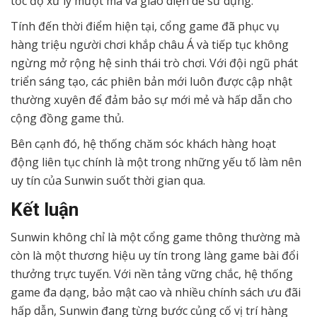
tốc độ xử lý mượt mà và giao diện dễ sử dụng.
Tính đến thời điểm hiện tại, cổng game đã phục vụ
hàng triệu người chơi khắp châu Á và tiếp tục không
ngừng mở rộng hệ sinh thái trò chơi. Với đội ngũ phát
triển sáng tạo, các phiên bản mới luôn được cập nhật
thường xuyên để đảm bảo sự mới mẻ và hấp dẫn cho
cộng đồng game thủ.
Bên cạnh đó, hệ thống chăm sóc khách hàng hoạt
động liên tục chính là một trong những yếu tố làm nên
uy tín của Sunwin suốt thời gian qua.
Kết luận
Sunwin không chỉ là một cổng game thông thường mà
còn là một thương hiệu uy tín trong làng game bài đổi
thưởng trực tuyến. Với nền tảng vững chắc, hệ thống
game đa dạng, bảo mật cao và nhiều chính sách ưu đãi
hấp dẫn, Sunwin đang từng bước củng cố vị trí hàng