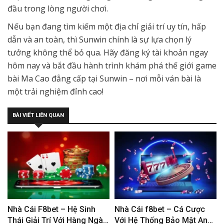
đầu trong lòng người chơi.
Nếu bạn đang tìm kiếm một địa chỉ giải trí uy tín, hấp
dẫn và an toàn, thì Sunwin chính là sự lựa chọn lý
tưởng không thể bỏ qua. Hãy đăng ký tài khoản ngay
hôm nay và bắt đầu hành trình khám phá thế giới game
bài Ma Cao đẳng cấp tại Sunwin – nơi mỗi ván bài là
một trải nghiệm đỉnh cao!
BÀI VIẾT LIÊN QUAN
Nhà Cái F8bet – Hệ Sinh
Nhà Cái f8bet – Cá Cược
Thái Giải Trí Với Hàng Ngàn
Với Hệ Thống Bảo Mật An