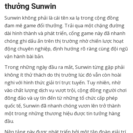
thưởng Sunwin
Sunwin không phải là cái tên xa lạ trong cộng đồng
đam mê game đổi thưởng. Trải qua một chặng đường
dài hình thành và phát triển, cổng game này đã nhanh
chóng ghi dấu ấn trên thị trường nhờ chiến lược hoạt
động chuyên nghiệp, định hướng rõ ràng cùng đội ngũ
vận hành bài bản.
Trong những ngày đầu ra mắt, Sunwin từng gặp phải
không ít thử thách do thị trường lúc đó vẫn còn hoài
nghi với hình thức giải trí trực tuyến. Tuy nhiên, nhờ
vào chất lượng dịch vụ vượt trội, cộng đồng người chơi
đông đảo và uy tín đến từ những tổ chức cấp phép
quốc tế, Sunwin đã nhanh chóng vươn lên trở thành
một trong những thương hiệu được tin tưởng hàng
đầu.
Nền tảng này được phát triển bởi một tập đoàn giải trí