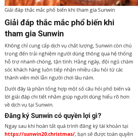
Giải đáp thắc mắc phổ biến khi tham gia Sunwin
Giải đáp thắc mắc phổ biến khi
tham gia Sunwin
Không chỉ cung cấp dịch vụ chất lượng, Sunwin còn chú
trọng đến trải nghiệm người dùng thông qua hệ thống
hỗ trợ nhanh chóng, tận tình. Hằng ngày, đội ngũ chăm
sóc khách hàng luôn tiếp nhận nhiều câu hỏi từ các
thành viên mới lẫn người chơi lâu năm.
Dưới đây là phần tổng hợp một số câu hỏi phổ biến và
lời giải đáp chi tiết nhằm giúp người dùng hiểu rõ hơn
về dịch vụ tại Sunwin.
Đăng ký Sunwin có quyền lợi gì?
Ngay sau khi hoàn tất quá trình đăng ký tài khoản tại
https://sunwin20.christmas/
, bạn sẽ được toàn quyền