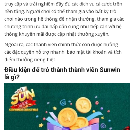
truy cập và trải nghiệm đầy đủ các dịch vụ cá cược trên
nền tảng. Người chơi có thể tham gia vào bất kỳ trò
chơi nào trong hệ thống để nhận thưởng, tham gia các
chương trình ưu đãi hấp dẫn cũng như tiếp cận với hệ
thống khuyến mãi được cập nhật thường xuyên.
Ngoài ra, các thành viên chính thức còn được hưởng
các đặc quyền hỗ trợ nhanh, bảo mật tài khoản và tích
điểm thưởng riêng biệt.
Điều kiện để trở thành thành viên Sunwin
là gì?