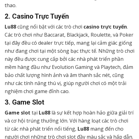
thao.
2. Casino Trực Tuyến
Lu88
cũng nổi bật với các trò chơi
casino trực tuyến
.
Các trò chơi như Baccarat, Blackjack, Roulette, và Poker
tại đây đều có dealer trực tiếp, mang lại cảm giác giống
như đang chơi tại một sòng bạc thực tế. Những trò chơi
này đều được cung cấp bởi các nhà phát triển phần
mềm hàng đầu như Evolution Gaming và Playtech, đảm
bảo chất lượng hình ảnh và âm thanh sắc nét, cũng
như các tính năng thú vị, giúp người chơi có một trải
nghiệm chơi game đỉnh cao.
3. Game Slot
Game slot
tại
Lu88
là sự kết hợp hoàn hảo giữa giải trí
và cơ hội trúng thưởng lớn. Với hàng loạt các trò chơi
từ các nhà phát triển nổi tiếng,
Lu88
mang đến cho
người chơi những trò chơi slot đầy màu sắc và hấp dẫn.