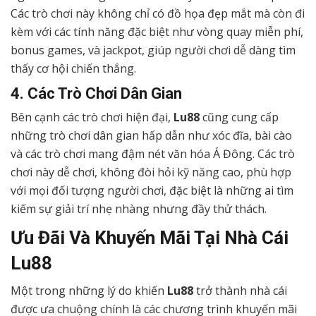
Các trò chơi này không chỉ có đồ họa đẹp mắt mà còn đi
kèm với các tính năng đặc biệt như vòng quay miễn phí,
bonus games, và jackpot, giúp người chơi dễ dàng tìm
thấy cơ hội chiến thắng.
4. Các Trò Chơi Dân Gian
Bên cạnh các trò chơi hiện đại,
Lu88
cũng cung cấp
những trò chơi dân gian hấp dẫn như xóc đĩa, bài cào
và các trò chơi mang đậm nét văn hóa Á Đông. Các trò
chơi này dễ chơi, không đòi hỏi kỹ năng cao, phù hợp
với mọi đối tượng người chơi, đặc biệt là những ai tìm
kiếm sự giải trí nhẹ nhàng nhưng đầy thử thách.
Ưu Đãi Và Khuyến Mãi Tại Nhà Cái
Lu88
Một trong những lý do khiến
Lu88
trở thành nhà cái
được ưa chuộng chính là các chương trình khuyến mãi