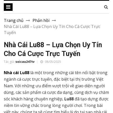
Trang chủ
Phản hồi
Nhà Cái Lu88 – Lựa Chọn Uy Tín Cho Cá Cược Trực
Tuyến
Nhà Cái Lu88 – Lựa Chọn Uy Tín
Cho Cá Cược Trực Tuyến
Tác giả:
soicau247tv
08/05/2025
Nhà cái Lu88
là một trong những cái tên nổi bật trong
ngành cá cược trực tuyến, đặc biệt tại thị trường Việt
Nam. Với những ưu điểm vượt trội về giao diện người
dùng, các sản phẩm cá cược đa dạng, cùng dịch vụ chăm
sóc khách hàng chuyên nghiệp,
Lu88
đã tạo dựng được
niềm tin vững chắc trong lòng người chơi. Trong bài
viết này, chúng ta sẽ cùng tìm hiểu lý do tại sao nhà cái