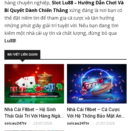
hàng chuyên nghiệp,
Slot Lu88 – Hướng Dẫn Chơi Và
Bí Quyết Dành Chiến Thắng
xứng đáng là nơi bạn có
thể đặt niềm tin để tham gia cá cược và tận hưởng
những phút giây giải trí tuyệt vời. Nếu bạn đang tìm
kiếm một nhà cái uy tín và chất lượng, đừng bỏ qua
Lu88
!
BÀI VIẾT LIÊN QUAN
Nhà Cái F8bet – Hệ Sinh
Nhà Cái f8bet – Cá Cược
Thái Giải Trí Với Hàng Ngàn
Với Hệ Thống Bảo Mật An
Tựa Game
Toàn
soicau247tv
23/07/2026
soicau247tv
21/07/2026