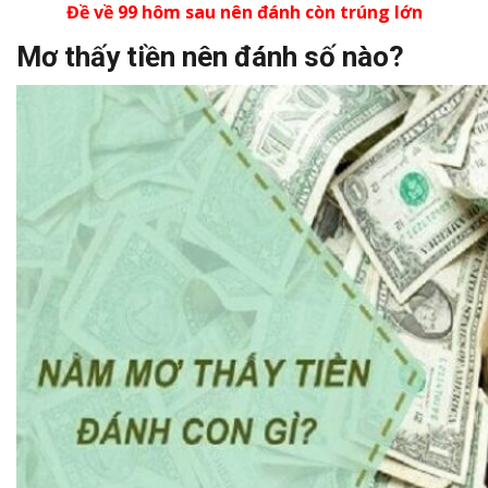
Đề về 99 hôm sau nên đánh còn trúng lớn
Mơ thấy tiền nên đánh số nào?