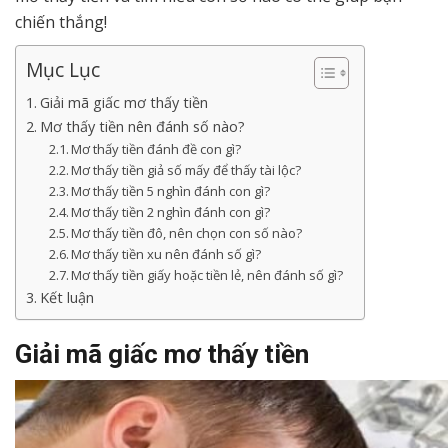
chiến thắng!
Mục Lục
Giải mã giấc mơ thấy tiền
Mơ thấy tiền nên đánh số nào?
Mơ thấy tiền đánh đề con gì?
Mơ thấy tiền giả số mấy để thấy tài lộc?
Mơ thấy tiền 5 nghìn đánh con gì?
Mơ thấy tiền 2 nghìn đánh con gì?
Mơ thấy tiền đô, nên chọn con số nào?
Mơ thấy tiền xu nên đánh số gì?
Mơ thấy tiền giấy hoặc tiền lẻ, nên đánh số gì?
Kết luận
Giải mã giấc mơ thấy tiền