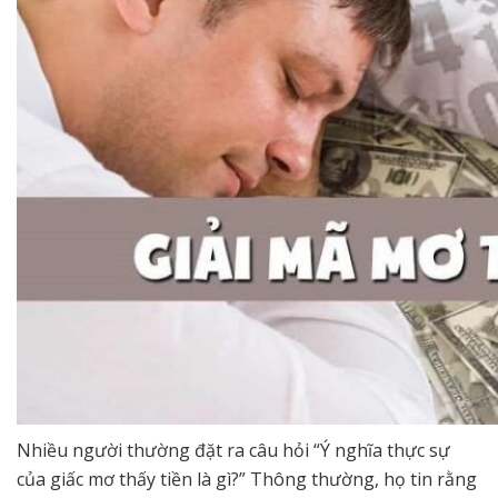
Nhiều người thường đặt ra câu hỏi “Ý nghĩa thực sự
của giấc mơ thấy tiền là gì?” Thông thường, họ tin rằng