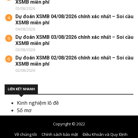
XSMB miễn phí
05/08/2026
Dự đoán XSMB 04/08/2026 chính xác nhất – Soi cầu
4
XSMB miễn phí
04/08/2026
Dự đoán XSMB 03/08/2026 chính xác nhất – Soi cầu
5
XSMB miễn phí
03/08/2026
Dự đoán XSMB 02/08/2026 chính xác nhất – Soi cầu
6
XSMB miễn phí
02/08/2026
LIÊN KẾT NHANH
Kinh nghiệm lô đề
Sổ mơ
Copyright © 2022
Về chúng tôi
Chính sách bảo mật
Điều Khoản và Quy Định