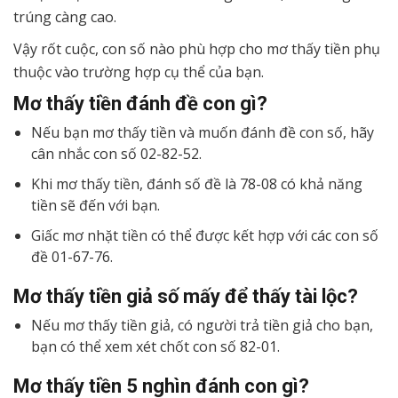
trúng càng cao.
Vậy rốt cuộc, con số nào phù hợp cho mơ thấy tiền phụ
thuộc vào trường hợp cụ thể của bạn.
Mơ thấy tiền đánh đề con gì?
Nếu bạn mơ thấy tiền và muốn đánh đề con số, hãy
cân nhắc con số 02-82-52.
Khi mơ thấy tiền, đánh số đề là 78-08 có khả năng
tiền sẽ đến với bạn.
Giấc mơ nhặt tiền có thể được kết hợp với các con số
đề 01-67-76.
Mơ thấy tiền giả số mấy để thấy tài lộc?
Nếu mơ thấy tiền giả, có người trả tiền giả cho bạn,
bạn có thể xem xét chốt con số 82-01.
Mơ thấy tiền 5 nghìn đánh con gì?