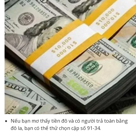
Nếu bạn mơ thấy tiền đô và có người trả toàn bằng
đô la, bạn có thể thử chọn cặp số 91-34.