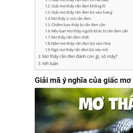
Giấc mơ thấy rắn đen khổng lồ
Giấc mơ thấy rắn đen bò vào hang
Mơ thấy 2 con rắn đen
Chiêm bao thấy bị rắn đen cắn
Nếu bạn mơ thấy người khác bị rắn đen cắn
Mơ thấy rắn đen chết
Nằm mơ thấy rắn đen bò vào nhà
Ngủ mơ thấy rắn đen bò vào mộ
Mơ thấy rắn đen đánh con gì, số mấy?
Kết luận
Giải mã ý nghĩa của giấc mơ