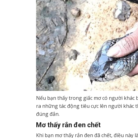
Nếu bạn thấy trong giấc mơ có người khác b
ra những tác động tiêu cực lên người khác
đúng đắn.
Mơ thấy rắn đen chết
Khi bạn mơ thấy rắn đen đã chết, điều này l