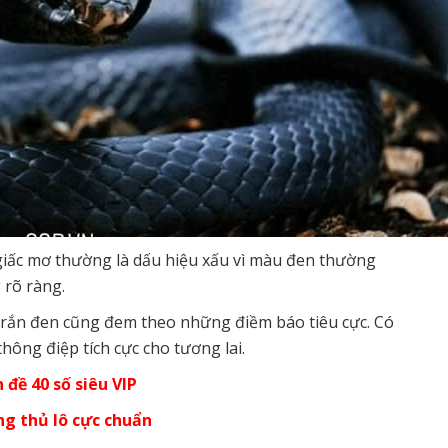
giấc mơ thường là dấu hiệu xấu vì màu đen thường
 rõ ràng.
 rắn đen cũng đem theo những điềm báo tiêu cực. Có
ông điệp tích cực cho tương lai.
 đề 40 số siêu VIP
ng thủ lô cực chuẩn