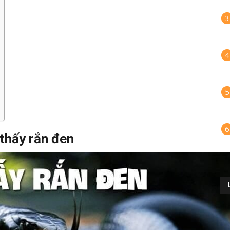
3
4
5
6
 thấy rắn đen