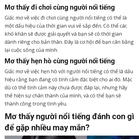
Mơ thấy đi chơi cùng người nổi tiếng
Giấc mơ về việc đi chơi cùng người nổi tiếng có thể là
một dấu hiệu của thời gian vui vẻ sắp đến. Có thể các
khó khăn sẽ được giải quyết và bạn sẽ có thời gian
dành riêng cho bản thân. Đây là cơ hội để bạn cân bằng
lại cuộc sống của mình.
Mơ thấy hẹn hò cùng người nổi tiếng
Giấc mơ về việc hẹn hò với người nổi tiếng có thể là dấu
hiệu rằng bạn đang có tình cảm đặc biệt cho ai đó. Mặc
dù có thể tình cảm này chưa được đáp lại, nhưng hãy
thể hiện sự chân thành của mình, và có thể bạn sẽ
thành công trong tình yêu.
Mơ thấy người nổi tiếng đánh con gì
để gặp nhiều may mắn?