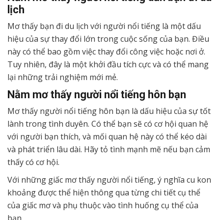
lịch
Mơ thấy bạn đi du lịch với người nổi tiếng là một dấu
hiệu của sự thay đổi lớn trong cuộc sống của bạn. Điều
này có thể bao gồm việc thay đổi công việc hoặc nơi ở.
Tuy nhiên, đây là một khởi đầu tích cực và có thể mang
lại những trải nghiệm mới mẻ.
Nằm mơ thấy người nổi tiếng hôn bạn
Mơ thấy người nổi tiếng hôn bạn là dấu hiệu của sự tốt
lành trong tình duyên. Có thể bạn sẽ có cơ hội quan hệ
với người bạn thích, và mối quan hệ này có thể kéo dài
và phát triển lâu dài. Hãy tỏ tình mạnh mẽ nếu bạn cảm
thấy có cơ hội.
Với những giấc mơ thấy người nổi tiếng, ý nghĩa cu kon
khoảng được thể hiện thông qua từng chi tiết cụ thể
của giấc mơ và phụ thuộc vào tình huống cụ thể của
bạn.