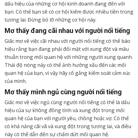
dấu hiệu của những cơ hội kinh doanh đang đến với
bạn. Có thể bạn sẽ có cơ hội kiếm được nhiều tiền trong
tương lai. Đừng bỏ lỡ những cơ hội này.
Mơ thấy đang cãi nhau với người nổi tiếng
Giấc mơ về việc cãi nhau với người nổi tiếng có thể báo
hiệu rằng bạn đang phải đối mặt với xung đột và mâu
thuẫn trong mối quan hệ với những người xung quanh.
Thái độ nóng nảy có thể ảnh hưởng xấu đến các mối
quan hệ của bạn, vì vậy hãy cố gắng kiểm soát cảm xúc
của mình.
Mơ thấy mình ngủ cùng người nổi tiếng
Giấc mơ về việc ngủ cùng người nổi tiếng có thể là dấu
hiệu của sự không đồng tình và xung đột trong mối
quan hệ của bạn với người yêu, chồng hoặc vợ. Có thể
có khả năng cãi vã và xung đột trong tương lai, và điều
này có thể dẫn đến sự chấm dứt mối quan hệ.