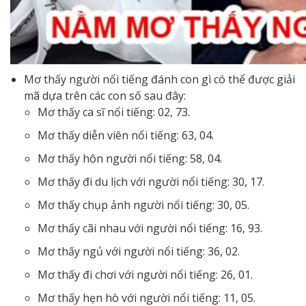
Mơ thấy người nổi tiếng đánh con gì có thể được giải
mã dựa trên các con số sau đây:
Mơ thấy ca sĩ nổi tiếng: 02, 73.
Mơ thấy diễn viên nổi tiếng: 63, 04.
Mơ thấy hôn người nổi tiếng: 58, 04.
Mơ thấy đi du lịch với người nổi tiếng: 30, 17.
Mơ thấy chụp ảnh người nổi tiếng: 30, 05.
Mơ thấy cãi nhau với người nổi tiếng: 16, 93.
Mơ thấy ngủ với người nổi tiếng: 36, 02.
Mơ thấy đi chơi với người nổi tiếng: 26, 01.
Mơ thấy hẹn hò với người nổi tiếng: 11, 05.