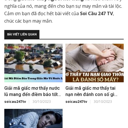
nghĩa của nó, mang đến cho bạn sự may mắn và tài lộc.
Cảm ơn bạn đã đọc hết bài viết của
Soi Cầu 247 TV
,
chúc các bạn may mắn.
BÀI VIẾT LIÊN QUAN
Giải mã giấc mơ thấy nước
Giải mã giấc mơ thấy tai
lũ mang đến điềm báo tốt
nạn nên đánh con số gì
hay xấu?
may mắn nhất
soicau247tv
30/10/2023
soicau247tv
30/10/2023