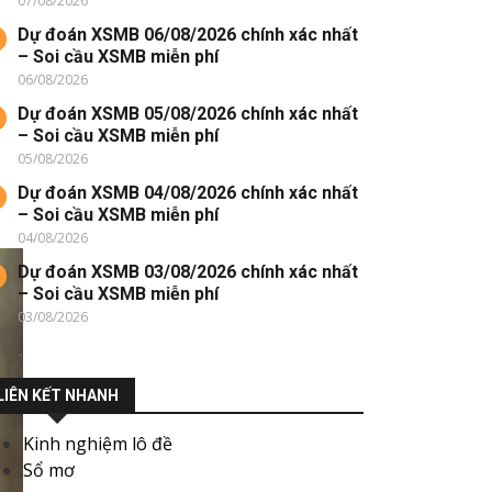
07/08/2026
Dự đoán XSMB 06/08/2026 chính xác nhất
– Soi cầu XSMB miễn phí
06/08/2026
Dự đoán XSMB 05/08/2026 chính xác nhất
– Soi cầu XSMB miễn phí
05/08/2026
Dự đoán XSMB 04/08/2026 chính xác nhất
– Soi cầu XSMB miễn phí
04/08/2026
Dự đoán XSMB 03/08/2026 chính xác nhất
– Soi cầu XSMB miễn phí
03/08/2026
LIÊN KẾT NHANH
Kinh nghiệm lô đề
Sổ mơ