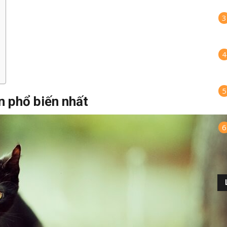
3
4
5
 phổ biến nhất
6