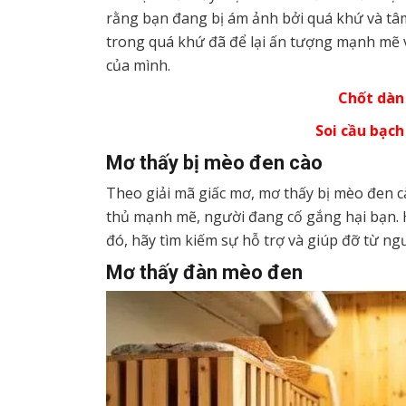
rằng bạn đang bị ám ảnh bởi quá khứ và tâm
trong quá khứ đã để lại ấn tượng mạnh mẽ 
của mình.
Chốt dàn 
Soi cầu bạch
Mơ thấy bị mèo đen cào
Theo giải mã giấc mơ, mơ thấy bị mèo đen cà
thủ mạnh mẽ, người đang cố gắng hại bạn. H
đó, hãy tìm kiếm sự hỗ trợ và giúp đỡ từ ng
Mơ thấy đàn mèo đen