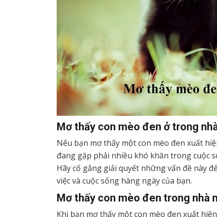
Mơ thấy con mèo đen ở trong nh
Nếu bạn mơ thấy một con mèo đen xuất hiện
đang gặp phải nhiều khó khăn trong cuộc s
Hãy cố gắng giải quyết những vấn đề này 
việc và cuộc sống hàng ngày của bạn.
Mơ thấy con mèo đen trong nhà 
Khi bạn mơ thấy một con mèo đen xuất hiện 