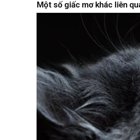
Một số giấc mơ khác liên q