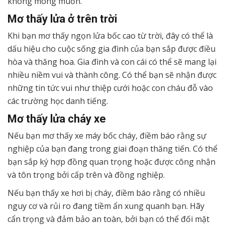
không mong muốn.
Mơ thấy lửa ở trên trời
Khi bạn mơ thấy ngọn lửa bốc cao từ trời, đây có thể là
dấu hiệu cho cuộc sống gia đình của bạn sắp được điều
hòa và thăng hoa. Gia đình và con cái có thể sẽ mang lại
nhiều niềm vui và thành công. Có thể bạn sẽ nhận được
những tin tức vui như thiệp cưới hoặc con cháu đỗ vào
các trường học danh tiếng.
Mơ thấy lửa cháy xe
Nếu bạn mơ thấy xe máy bốc cháy, điềm báo rằng sự
nghiệp của bạn đang trong giai đoạn thăng tiến. Có thể
bạn sắp ký hợp đồng quan trọng hoặc được công nhận
và tôn trọng bởi cấp trên và đồng nghiệp.
Nếu bạn thấy xe hơi bị cháy, điềm báo rằng có nhiều
nguy cơ và rủi ro đang tiềm ẩn xung quanh bạn. Hãy
cẩn trọng và đảm bảo an toàn, bởi bạn có thể đối mặt