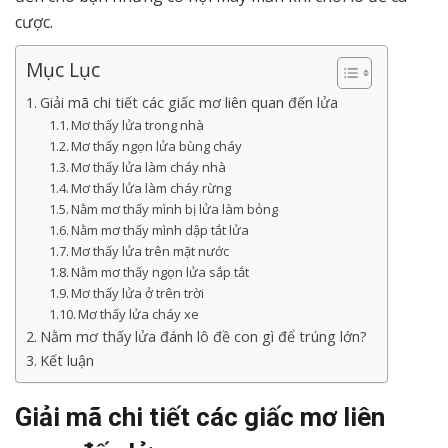
cược.
Mục Lục
Giải mã chi tiết các giấc mơ liên quan đến lửa
Mơ thấy lửa trong nhà
Mơ thấy ngọn lửa bùng cháy
Mơ thấy lửa làm cháy nhà
Mơ thấy lửa làm cháy rừng
Nằm mơ thấy mình bị lửa làm bỏng
Nằm mơ thấy mình dập tắt lửa
Mơ thấy lửa trên mặt nước
Nằm mơ thấy ngọn lửa sắp tắt
Mơ thấy lửa ở trên trời
Mơ thấy lửa cháy xe
Nằm mơ thấy lửa đánh lô đề con gì để trúng lớn?
Kết luận
Giải mã chi tiết các giấc mơ liên