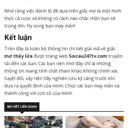
Nhớ rằng việc đánh lô đề dựa trên giấc mơ là một hình
thức cá cược và không có cách nào chắc chắn bạn sẽ
trúng lớn. Hy vọng bạn may mắn!
Kết luận
Trên đây là toàn bộ thông tin chi tiết giải mã về giấc
mơ thấy lửa
được trang web
Soicau247tv.com
truyền
tải đến các bạn. Các bạn nên nhớ đây chỉ là những
thông tin mang tính chất tham khảo không chính xác
tuyệt đối, vậy nên hãy nghiên cứu kỹ càng trước khi
đưa ra quyết định của mình. Chúc các bạn may mắn và
thành công với con số của mình.
BÀI VIẾT LIÊN QUAN