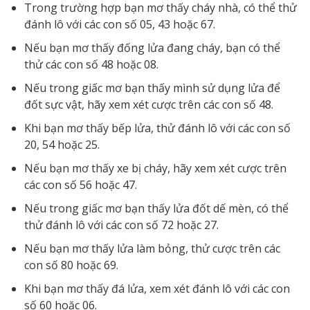
Trong trường hợp bạn mơ thấy cháy nhà, có thể thử
đánh lô với các con số 05, 43 hoặc 67.
Nếu bạn mơ thấy đống lửa đang cháy, bạn có thể
thử các con số 48 hoặc 08.
Nếu trong giấc mơ bạn thấy mình sử dụng lửa để
đốt sực vật, hãy xem xét cược trên các con số 48.
Khi bạn mơ thấy bếp lửa, thử đánh lô với các con số
20, 54 hoặc 25.
Nếu bạn mơ thấy xe bị cháy, hãy xem xét cược trên
các con số 56 hoặc 47.
Nếu trong giấc mơ bạn thấy lửa đốt dế mèn, có thể
thử đánh lô với các con số 72 hoặc 27.
Nếu bạn mơ thấy lửa làm bỏng, thử cược trên các
con số 80 hoặc 69.
Khi bạn mơ thấy đá lửa, xem xét đánh lô với các con
số 60 hoặc 06.