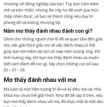
nhượng với đồng nghiệp của bạn. Tuy bạn luôn kiềm
chế và kiên nhẫn, nhưng lần này họ đã vượt qua mức
chấp nhận được, và bạn sẽ thành công nếu duy trì
phong độ và không nhượng bộ.
Nằm mơ thấy đánh nhau đánh con gì?
Dành cho những người chơi lô đề và quan tâm đến giấc
mơ, việc giải thích giấc mơ về việc đánh nhau có thể
giúp bạn tìm kiếm các con số may mắn tương ứng. Với
tình huống này, khi bạn mơ thấy đánh nhau và muốn
biết cách đánh đề con gì, hãy chọn những con số sau:
03 – 07 – 59
Mơ thấy đánh nhau với ma
Ma luôn là một hiện tượng bí ẩn và kỳ diệu mà các nhà
khoa học chưa thể giải thích. Như đã đề cập ở trên, nếu
bạn mơ thấy đánh nhau với ma, đó thực chất là một dấu