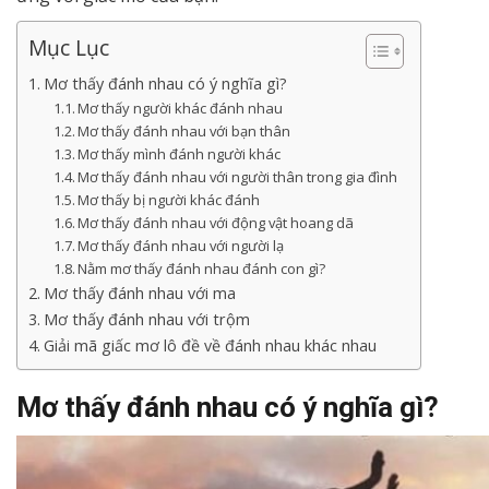
Mục Lục
Mơ thấy đánh nhau có ý nghĩa gì?
Mơ thấy người khác đánh nhau
Mơ thấy đánh nhau với bạn thân
Mơ thấy mình đánh người khác
Mơ thấy đánh nhau với người thân trong gia đình
Mơ thấy bị người khác đánh
Mơ thấy đánh nhau với động vật hoang dã
Mơ thấy đánh nhau với người lạ
Nằm mơ thấy đánh nhau đánh con gì?
Mơ thấy đánh nhau với ma
Mơ thấy đánh nhau với trộm
Giải mã giấc mơ lô đề về đánh nhau khác nhau
Mơ thấy đánh nhau có ý nghĩa gì?