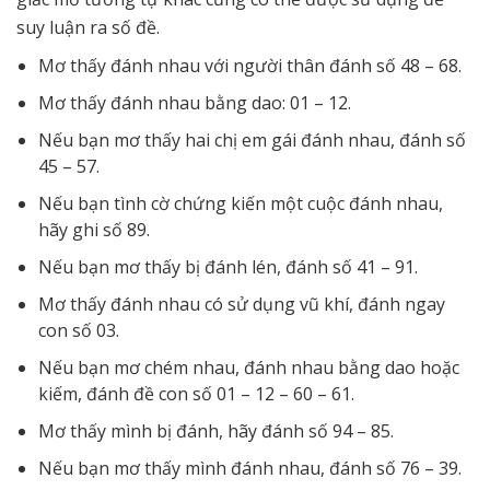
suy luận ra số đề.
Mơ thấy đánh nhau với người thân đánh số 48 – 68.
Mơ thấy đánh nhau bằng dao: 01 – 12.
Nếu bạn mơ thấy hai chị em gái đánh nhau, đánh số
45 – 57.
Nếu bạn tình cờ chứng kiến một cuộc đánh nhau,
hãy ghi số 89.
Nếu bạn mơ thấy bị đánh lén, đánh số 41 – 91.
Mơ thấy đánh nhau có sử dụng vũ khí, đánh ngay
con số 03.
Nếu bạn mơ chém nhau, đánh nhau bằng dao hoặc
kiếm, đánh đề con số 01 – 12 – 60 – 61.
Mơ thấy mình bị đánh, hãy đánh số 94 – 85.
Nếu bạn mơ thấy mình đánh nhau, đánh số 76 – 39.