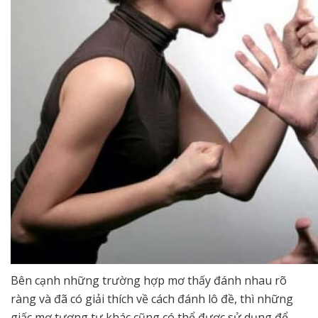
Bên cạnh những trường hợp mơ thấy đánh nhau rõ
ràng và đã có giải thích về cách đánh lô đề, thì những
giấc mơ tương tự khác cũng có thể được sử dụng để