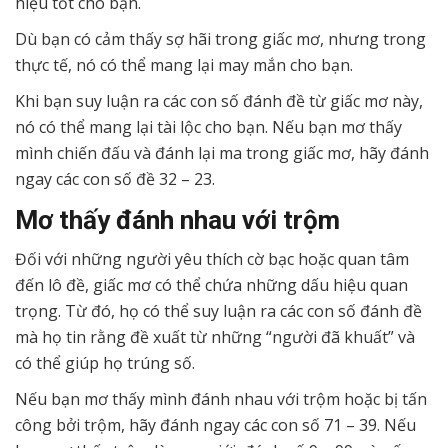
hiệu tốt cho bạn.
Dù bạn có cảm thấy sợ hãi trong giấc mơ, nhưng trong
thực tế, nó có thể mang lại may mắn cho bạn.
Khi bạn suy luận ra các con số đánh đề từ giấc mơ này,
nó có thể mang lại tài lộc cho bạn. Nếu bạn mơ thấy
mình chiến đấu và đánh lại ma trong giấc mơ, hãy đánh
ngay các con số đề 32 – 23.
Mơ thấy đánh nhau với trộm
Đối với những người yêu thích cờ bạc hoặc quan tâm
đến lô đề, giấc mơ có thể chứa những dấu hiệu quan
trọng. Từ đó, họ có thể suy luận ra các con số đánh đề
mà họ tin rằng đề xuất từ những “người đã khuất” và
có thể giúp họ trúng số.
Nếu bạn mơ thấy mình đánh nhau với trộm hoặc bị tấn
công bởi trộm, hãy đánh ngay các con số 71 – 39. Nếu