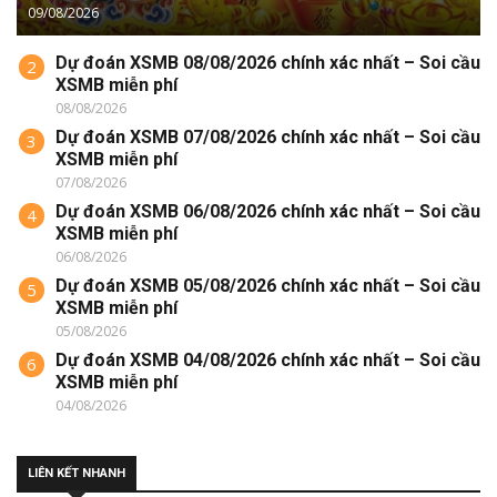
09/08/2026
Dự đoán XSMB 08/08/2026 chính xác nhất – Soi cầu
2
XSMB miễn phí
08/08/2026
Dự đoán XSMB 07/08/2026 chính xác nhất – Soi cầu
3
XSMB miễn phí
07/08/2026
Dự đoán XSMB 06/08/2026 chính xác nhất – Soi cầu
4
XSMB miễn phí
06/08/2026
Dự đoán XSMB 05/08/2026 chính xác nhất – Soi cầu
5
XSMB miễn phí
05/08/2026
Dự đoán XSMB 04/08/2026 chính xác nhất – Soi cầu
6
XSMB miễn phí
04/08/2026
LIÊN KẾT NHANH