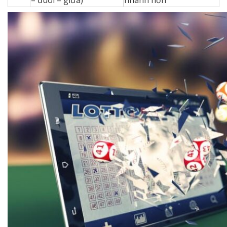
– đuôi – giữa)
nhanh hơn