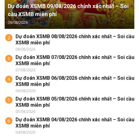
Dự đoán XSMB 09/08/2026 chính xác nhất – Soi
cầu XSMB miễn phí
09/08/2026
Dự đoán XSMB 08/08/2026 chính xác nhất – Soi cầu
2
XSMB miễn phí
08/08/2026
Dự đoán XSMB 07/08/2026 chính xác nhất – Soi cầu
3
XSMB miễn phí
07/08/2026
Dự đoán XSMB 06/08/2026 chính xác nhất – Soi cầu
4
XSMB miễn phí
06/08/2026
Dự đoán XSMB 05/08/2026 chính xác nhất – Soi cầu
5
XSMB miễn phí
05/08/2026
Dự đoán XSMB 04/08/2026 chính xác nhất – Soi cầu
6
XSMB miễn phí
04/08/2026