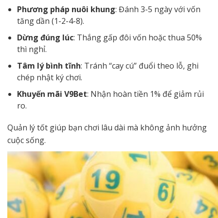
Phương pháp nuôi khung
: Đánh 3-5 ngày với vốn
tăng dần (1-2-4-8).
Dừng đúng lúc
: Thắng gấp đôi vốn hoặc thua 50%
thì nghỉ.
Tâm lý bình tĩnh
: Tránh “cay cú” đuổi theo lỗ, ghi
chép nhật ký chơi.
Khuyến mãi V9Bet
: Nhận hoàn tiền 1% để giảm rủi
ro.
Quản lý tốt giúp bạn chơi lâu dài mà không ảnh hưởng
cuộc sống.