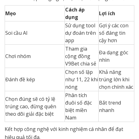
Cách áp
Mẹo
Lợi ích
dụng
Sử dụng tool
Gợi ý các con
Soi cầu AI
dự đoán trên
số đáng tin
app
cậy hơn
Tham gia
Đa dạng góc
Chơi nhóm
cộng đồng
nhìn
V9Bet chia sẻ
Chọn số lặp
Khả năng
Đánh đề kép
như 11, 22 khi
trúng lớn khi
nóng
chọn chính xác
Phân tích
Chọn đúng sẽ có tỷ lệ
đuôi số đặc
Bắt trend
trúng cao, đừng quên
biệt miền
nhanh
theo dõi giải đặc biệt
Nam
Kết hợp công nghệ với kinh nghiệm cá nhân để đạt
hiệu quả tối đa.