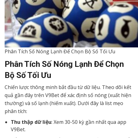
Phân Tích Số Nóng Lạnh Để Chọn Bộ Số Tối Ưu
Phân Tích Số Nóng Lạnh Để Chọn
Bộ Số Tối Ưu
Chiến lược thông minh bắt đầu từ dữ liệu. Theo dõi kết
quả gần đây trên V9Bet để xác định số nóng (xuất hiện
thường) và số lạnh (hiếm xuất). Dưới đây là list mẹo
phân tích:
Thu thập dữ liệu
: Xem 30-50 kỳ gần nhất qua app
V9Bet.