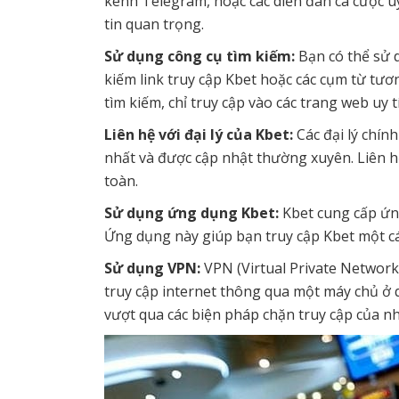
kênh Telegram, hoặc các diễn đàn cá cược uy
tin quan trọng.
Sử dụng công cụ tìm kiếm:
Bạn có thể sử 
kiếm link truy cập Kbet hoặc các cụm từ tươ
tìm kiếm, chỉ truy cập vào các trang web uy 
Liên hệ với đại lý của Kbet:
Các đại lý chín
nhất và được cập nhật thường xuyên. Liên hệ
toàn.
Sử dụng ứng dụng Kbet:
Kbet cung cấp ứng
Ứng dụng này giúp bạn truy cập Kbet một các
Sử dụng VPN:
VPN (Virtual Private Network)
truy cập internet thông qua một máy chủ ở 
vượt qua các biện pháp chặn truy cập của n