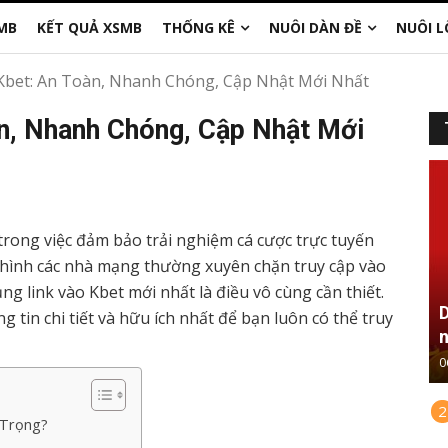
MB
KẾT QUẢ XSMB
THỐNG KÊ
NUÔI DÀN ĐỀ
NUÔI 
 Kbet: An Toàn, Nhanh Chóng, Cập Nhật Mới Nhất
àn, Nhanh Chóng, Cập Nhật Mới
trong việc đảm bảo trải nghiệm cá cược trực tuyến
nh hình các nhà mạng thường xuyên chặn truy cập vào
ụng link vào Kbet mới nhất là điều vô cùng cần thiết.
 tin chi tiết và hữu ích nhất để bạn luôn có thể truy
n
0
2
 Trọng?