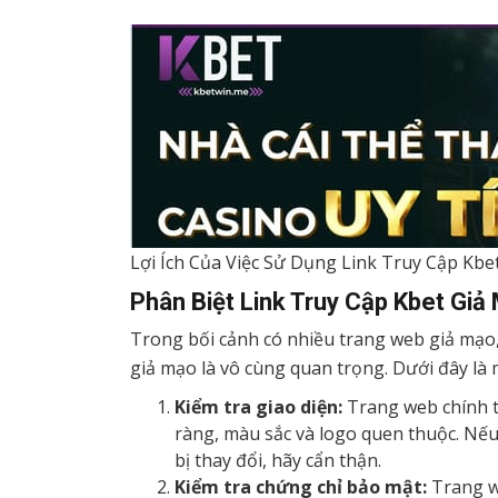
Lợi Ích Của Việc Sử Dụng Link Truy Cập Kbe
Phân Biệt Link Truy Cập Kbet Giả
Trong bối cảnh có nhiều trang web giả mạo, v
giả mạo là vô cùng quan trọng. Dưới đây là 
Kiểm tra giao diện:
Trang web chính t
ràng, màu sắc và logo quen thuộc. Nếu 
bị thay đổi, hãy cẩn thận.
Kiểm tra chứng chỉ bảo mật:
Trang w