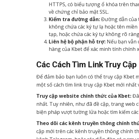
HTTPS, có biểu tượng ổ khóa trên than
về chứng chỉ bảo mật SSL.
Kiểm tra đường dẫn:
Đường dẫn của t
không chứa các ký tự lạ hoặc tên miề
tạp, hoặc chứa các ký tự không rõ ràng
Liên hệ bộ phận hỗ trợ:
Nếu bạn vẫn c
hàng của Kbet để xác minh tính chính xá
Các Cách Tìm Link Truy Cập
Để đảm bảo bạn luôn có thể truy cập Kbet m
một số cách tìm link truy cập Kbet mới nhất 
Truy cập website chính thức của Kbet:
Đây
nhất. Tuy nhiên, như đã đề cập, trang web ch
biện pháp vượt tường lửa hoặc tìm kiếm các
Theo dõi các kênh truyền thông chính thứ
cập mới trên các kênh truyền thông chính t