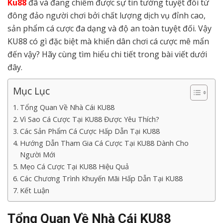
Ku88
đã và đang chiếm được sự tin tưởng tuyệt đối từ
đông đảo người chơi bởi chất lượng dịch vụ đỉnh cao,
sản phẩm cá cược đa dạng và độ an toàn tuyệt đối. Vậy
KU88 có gì đặc biệt mà khiến dân chơi cá cược mê mẩn
đến vậy? Hãy cùng tìm hiểu chi tiết trong bài viết dưới
đây.
Mục Lục
Tổng Quan Về Nhà Cái KU88
Vì Sao Cá Cược Tại KU88 Được Yêu Thích?
Các Sản Phẩm Cá Cược Hấp Dẫn Tại KU88
Hướng Dẫn Tham Gia Cá Cược Tại KU88 Dành Cho
Người Mới
Mẹo Cá Cược Tại KU88 Hiệu Quả
Các Chương Trình Khuyến Mãi Hấp Dẫn Tại KU88
Kết Luận
Tổng Quan Về Nhà Cái KU88