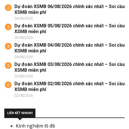
Dự đoán XSMB 06/08/2026 chính xác nhất – Soi cầu
2
XSMB miễn phí
06/08/2026
Dự đoán XSMB 05/08/2026 chính xác nhất – Soi cầu
3
XSMB miễn phí
05/08/2026
Dự đoán XSMB 04/08/2026 chính xác nhất – Soi cầu
4
XSMB miễn phí
04/08/2026
Dự đoán XSMB 03/08/2026 chính xác nhất – Soi cầu
5
XSMB miễn phí
03/08/2026
Dự đoán XSMB 02/08/2026 chính xác nhất – Soi cầu
6
XSMB miễn phí
02/08/2026
LIÊN KẾT NHANH
Kinh nghiệm lô đề