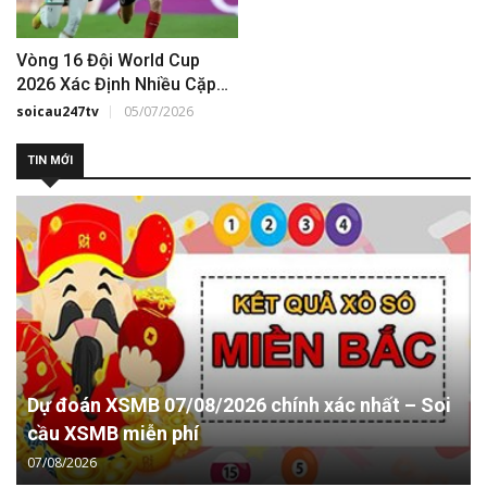
Vòng 16 Đội World Cup
2026 Xác Định Nhiều Cặp
Đấu Hấp Dẫn
soicau247tv
05/07/2026
TIN MỚI
Dự đoán XSMB 07/08/2026 chính xác nhất – Soi
cầu XSMB miễn phí
07/08/2026