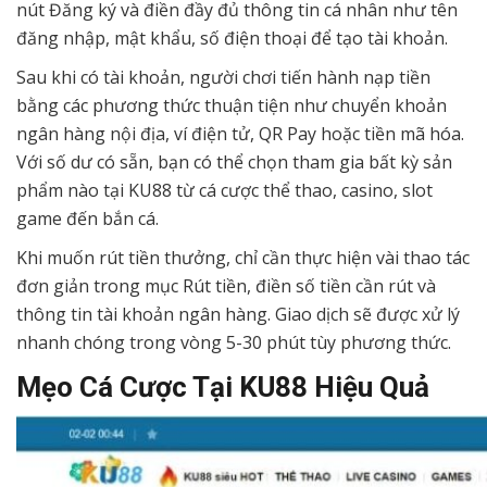
nút Đăng ký và điền đầy đủ thông tin cá nhân như tên
đăng nhập, mật khẩu, số điện thoại để tạo tài khoản.
Sau khi có tài khoản, người chơi tiến hành nạp tiền
bằng các phương thức thuận tiện như chuyển khoản
ngân hàng nội địa, ví điện tử, QR Pay hoặc tiền mã hóa.
Với số dư có sẵn, bạn có thể chọn tham gia bất kỳ sản
phẩm nào tại KU88 từ cá cược thể thao, casino, slot
game đến bắn cá.
Khi muốn rút tiền thưởng, chỉ cần thực hiện vài thao tác
đơn giản trong mục Rút tiền, điền số tiền cần rút và
thông tin tài khoản ngân hàng. Giao dịch sẽ được xử lý
nhanh chóng trong vòng 5-30 phút tùy phương thức.
Mẹo Cá Cược Tại KU88 Hiệu Quả