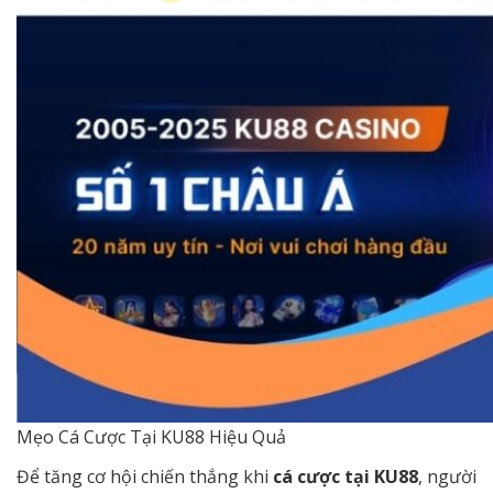
Mẹo Cá Cược Tại KU88 Hiệu Quả
Để tăng cơ hội chiến thắng khi
cá cược tại KU88
, người