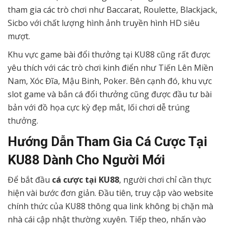
tham gia các trò chơi như Baccarat, Roulette, Blackjack,
Sicbo với chất lượng hình ảnh truyền hình HD siêu
mượt.
Khu vực game bài đổi thưởng tại KU88 cũng rất được
yêu thích với các trò chơi kinh điển như Tiến Lên Miền
Nam, Xóc Đĩa, Mậu Binh, Poker. Bên cạnh đó, khu vực
slot game và bắn cá đổi thưởng cũng được đầu tư bài
bản với đồ họa cực kỳ đẹp mắt, lối chơi dễ trúng
thưởng.
Hướng Dẫn Tham Gia Cá Cược Tại
KU88 Dành Cho Người Mới
Để bắt đầu
cá cược tại KU88
, người chơi chỉ cần thực
hiện vài bước đơn giản. Đầu tiên, truy cập vào website
chính thức của KU88 thông qua link không bị chặn mà
nhà cái cập nhật thường xuyên. Tiếp theo, nhấn vào