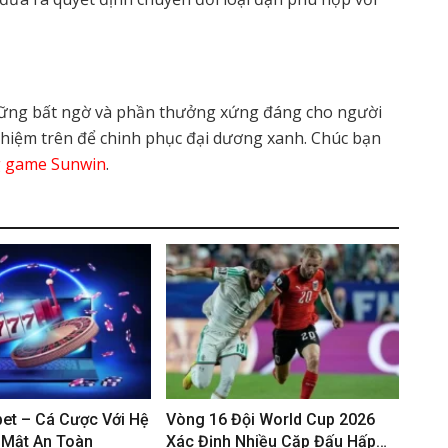
những bất ngờ và phần thưởng xứng đáng cho người
hiệm trên để chinh phục đại dương xanh. Chúc bạn
 game Sunwin
.
bet – Cá Cược Với Hệ
Vòng 16 Đội World Cup 2026
 Mật An Toàn
Xác Định Nhiều Cặp Đấu Hấp