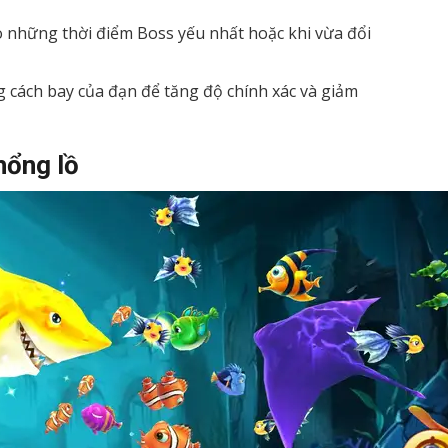
o những thời điểm Boss yếu nhất hoặc khi vừa đổi
g cách bay của đạn để tăng độ chính xác và giảm
hổng lồ