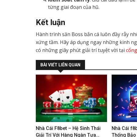
từng giai đoạn của hũ.
Kết luận
Hành trình săn Boss bắn cá luôn đầy rẫy 
xứng tầm. Hãy áp dụng ngay những kinh ng
có những giây phút giải trí tuyệt vời tại
cổng
BÀI VIẾT LIÊN QUAN
Nhà Cái F8bet – Hệ Sinh Thái
Nhà Cái f8
Giải Trí Với Hàng Ngàn Tựa
Thống Bảo