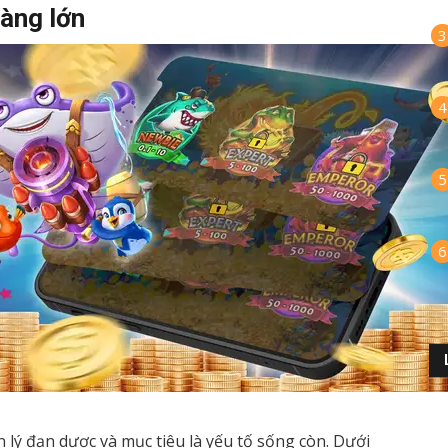
vàng lớn
3
4
5
6
 lý đạn dược và mục tiêu là yếu tố sống còn. Dưới