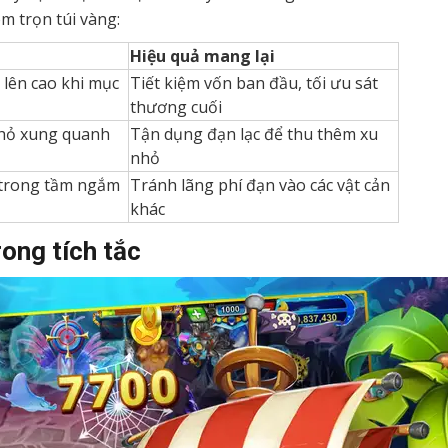
m trọn túi vàng:
Hiệu quả mang lại
 lên cao khi mục
Tiết kiệm vốn ban đầu, tối ưu sát
thương cuối
nhỏ xung quanh
Tận dụng đạn lạc để thu thêm xu
nhỏ
m trong tầm ngắm
Tránh lãng phí đạn vào các vật cản
khác
rong tích tắc