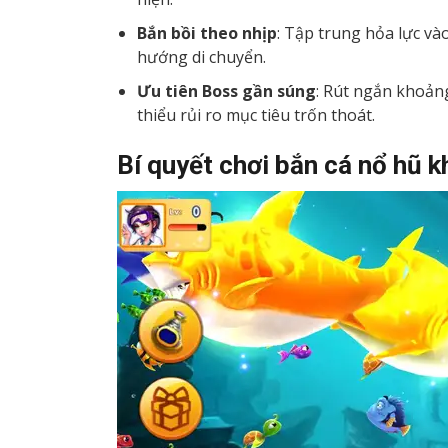
Bắn bồi theo nhịp
: Tập trung hỏa lực và
hướng di chuyển.
Ưu tiên Boss gần súng
: Rút ngắn khoản
thiểu rủi ro mục tiêu trốn thoát.
Bí quyết chơi bắn cá nổ hũ k