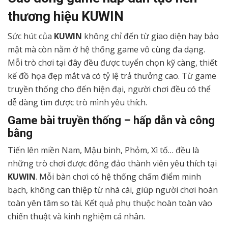
thương hiệu KUWIN
Sức hút của
KUWIN
không chỉ đến từ giao diện hay bảo
mật mà còn nằm ở hệ thống game vô cùng đa dạng.
Mỗi trò chơi tại đây đều được tuyển chọn kỹ càng, thiết
kế đồ họa đẹp mắt và có tỷ lệ trả thưởng cao. Từ game
truyền thống cho đến hiện đại, người chơi đều có thể
dễ dàng tìm được trò mình yêu thích.
Game bài truyền thống – hấp dẫn và công
bằng
Tiến lên miền Nam, Mậu binh, Phỏm, Xì tố… đều là
những trò chơi được đông đảo thành viên yêu thích tại
KUWIN
. Mỗi bàn chơi có hệ thống chấm điểm minh
bạch, không can thiệp từ nhà cái, giúp người chơi hoàn
toàn yên tâm so tài. Kết quả phụ thuộc hoàn toàn vào
chiến thuật và kinh nghiệm cá nhân.