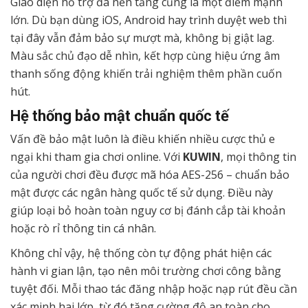
Giao diện hỗ trợ đa nền tảng cũng là một điểm mạnh
lớn. Dù bạn dùng iOS, Android hay trình duyệt web thì
tại đây vẫn đảm bảo sự mượt mà, không bị giật lag.
Màu sắc chủ đạo dễ nhìn, kết hợp cùng hiệu ứng âm
thanh sống động khiến trải nghiệm thêm phần cuốn
hút.
Hệ thống bảo mật chuẩn quốc tế
Vấn đề bảo mật luôn là điều khiến nhiều cược thủ e
ngại khi tham gia chơi online. Với
KUWIN
, mọi thông tin
của người chơi đều được mã hóa AES-256 – chuẩn bảo
mật được các ngân hàng quốc tế sử dụng. Điều này
giúp loại bỏ hoàn toàn nguy cơ bị đánh cắp tài khoản
hoặc rò rỉ thông tin cá nhân.
Không chỉ vậy, hệ thống còn tự động phát hiện các
hành vi gian lận, tạo nên môi trường chơi công bằng
tuyệt đối. Mỗi thao tác đăng nhập hoặc nạp rút đều cần
xác minh hai lớp, từ đó tăng cường độ an toàn cho