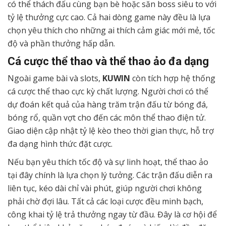
có thể thách đấu cùng bạn bè hoặc săn boss siêu to với
tỷ lệ thưởng cực cao. Cả hai dòng game này đều là lựa
chọn yêu thích cho những ai thích cảm giác mới mẻ, tốc
độ và phần thưởng hấp dẫn.
Cá cược thể thao và thể thao ảo đa dạng
Ngoài game bài và slots,
KUWIN
còn tích hợp hệ thống
cá cược thể thao cực kỳ chất lượng. Người chơi có thể
dự đoán kết quả của hàng trăm trận đấu từ bóng đá,
bóng rổ, quần vợt cho đến các môn thể thao điện tử.
Giao diện cập nhật tỷ lệ kèo theo thời gian thực, hỗ trợ
đa dạng hình thức đặt cược.
Nếu bạn yêu thích tốc độ và sự linh hoạt, thể thao ảo
tại đây chính là lựa chọn lý tưởng. Các trận đấu diễn ra
liên tục, kéo dài chỉ vài phút, giúp người chơi không
phải chờ đợi lâu. Tất cả các loại cược đều minh bạch,
công khai tỷ lệ trả thưởng ngay từ đầu. Đây là cơ hội để