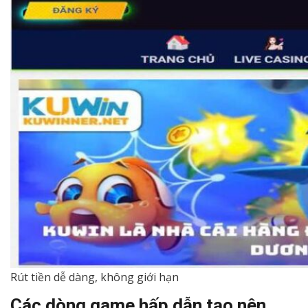
Rút tiền dễ dàng, không giới hạn
Các dòng game hấp dẫn tạo nên