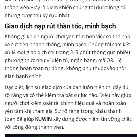
thành viên. Đây là điểm khiến chúng tôi được lòng cả
những cược thủ kỳ cựu nhất.
Giao dịch nạp rút thần tốc, minh bạch
Không gì khiến người chơi yên tâm hơn việc có thể nạp
và rút tiền nhanh chóng, minh bạch. Chúng tôi cam kết
xử lý mọi giao dịch chỉ trong 3–5 phút thông qua nhiều
phương thức như ví điện tử, ngân hàng, mã QR. Hệ
thống hoàn toàn tự động, không phụ thuộc vào thời
gian hành chính.
Đặc biệt, lịch sử giao dịch của bạn luôn hiển thị đầy đủ,
rõ ràng và có thể kiểm tra bất cứ lúc nào. Điều này giúp
người chơi kiểm soát tài chính hiệu quả và hoàn toàn
yên tâm khi tham gia. Sự rõ ràng trong khâu thanh
toán đã giúp
KUWIN
xây dựng được niềm tin vững chắc
với cộng đồng thành viên.