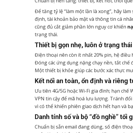
Chuẩn bị nền tảng: thiết bị, kết nối, thói qu
Để tăng tỷ lệ “làm một lần là xong”, hãy làm
định, tài khoản bảo mật và thông tin cá nhân
cũng đủ cắt giảm phần lớn nguy cơ khiến
nạ
trạng thái.
Thiết bị gọn nhẹ, luôn ở trạng thá
Điện thoại nên còn ít nhất 20% pin, hệ điều 
Đóng các ứng dụng nặng chạy nền, tắt chế 
Một thiết bị khỏe giúp các bước xác thực m
Kết nối an toàn, ổn định và riêng t
Ưu tiên 4G/5G hoặc Wi-Fi gia đình; hạn chế 
VPN tin cậy để mã hoá lưu lượng. Tránh đổi
vì có thể khiến phiên giao dịch hết hạn và bạ
Danh tính số và bộ “đồ nghề” tối g
Chuẩn bị sẵn email đang dùng, số điện thoạ