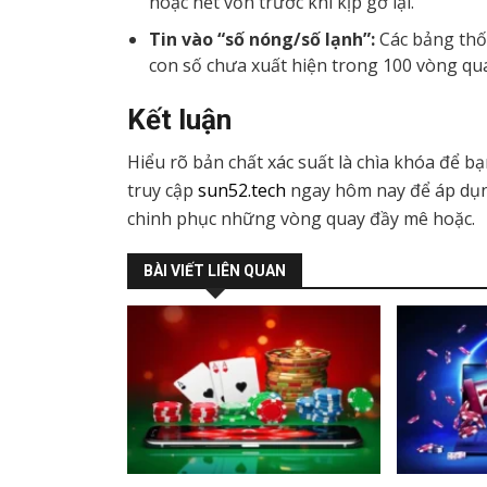
hoặc hết vốn trước khi kịp gỡ lại.
Tin vào “số nóng/số lạnh”:
Các bảng thốn
con số chưa xuất hiện trong 100 vòng qua
Kết luận
Hiểu rõ bản chất xác suất là chìa khóa để 
truy cập
sun52.tech
ngay hôm nay để áp dụng
chinh phục những vòng quay đầy mê hoặc.
BÀI VIẾT LIÊN QUAN