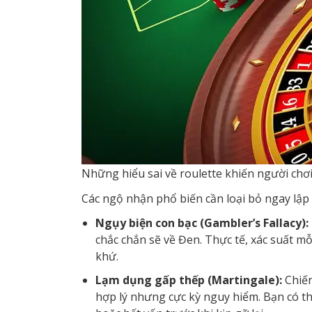
Những hiểu sai về roulette khiến người chơi
Các ngộ nhận phổ biến cần loại bỏ ngay lập 
Ngụy biện con bạc (Gambler’s Fallacy):
chắc chắn sẽ về Đen. Thực tế, xác suất mỗ
khứ.
Lạm dụng gấp thếp (Martingale):
Chiến
hợp lý nhưng cực kỳ nguy hiểm. Bạn có th