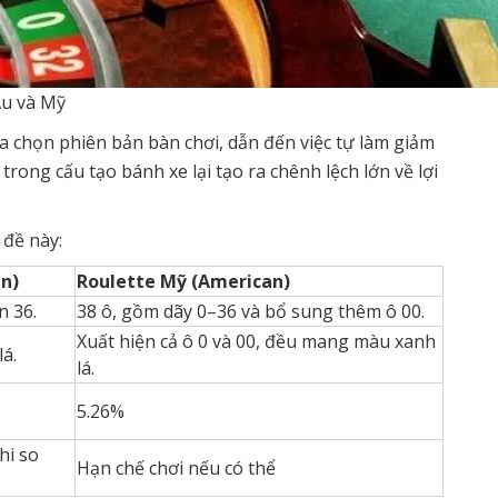
Âu và Mỹ
a chọn phiên bản bàn chơi, dẫn đến việc tự làm giảm
trong cấu tạo bánh xe lại tạo ra chênh lệch lớn về lợi
 đề này:
n)
Roulette Mỹ (American)
n 36.
38 ô, gồm dãy 0–36 và bổ sung thêm ô 00.
Xuất hiện cả ô 0 và 00, đều mang màu xanh
lá.
lá.
5.26%
hi so
Hạn chế chơi nếu có thể