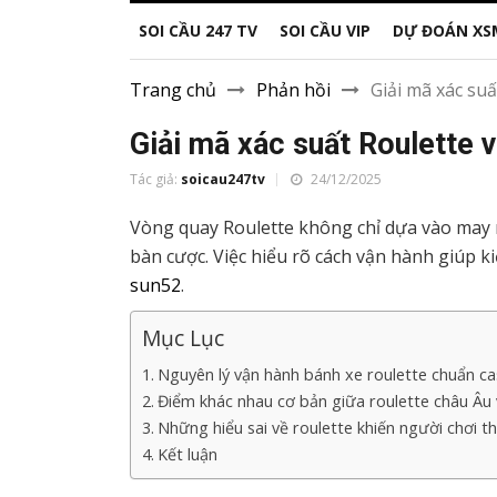
SOI CẦU 247 TV
SOI CẦU VIP
DỰ ĐOÁN XS
Trang chủ
Phản hồi
Giải mã xác suấ
Giải mã xác suất Roulette v
Tác giả:
soicau247tv
24/12/2025
Vòng quay Roulette không chỉ dựa vào may m
bàn cược. Việc hiểu rõ cách vận hành giúp k
sun52
.
Mục Lục
Nguyên lý vận hành bánh xe roulette chuẩn ca
Điểm khác nhau cơ bản giữa roulette châu Âu
Những hiểu sai về roulette khiến người chơi th
Kết luận