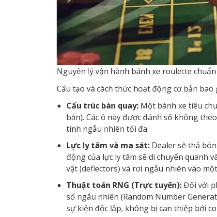
Nguyên lý vận hành bánh xe roulette chuẩn
Cấu tạo và cách thức hoạt động cơ bản bao
Cấu trúc bàn quay:
Một bánh xe tiêu chu
bản). Các ô này được đánh số không theo
tính ngẫu nhiên tối đa.
Lực ly tâm và ma sát:
Dealer sẽ thả bón
động của lực ly tâm sẽ di chuyển quanh v
vật (deflectors) và rơi ngẫu nhiên vào một
Thuật toán RNG (Trực tuyến):
Đối với p
số ngẫu nhiên (Random Number Generato
sự kiện độc lập, không bị can thiệp bởi c