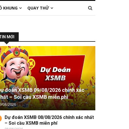
LÔ KHUNG
QUAY THỬ
TIN MỚI
Dự đoán XSMB 09/08/2026 chính xác
hất – Soi cầu XSMB miễn phí
9/08/2026
Dự đoán XSMB 08/08/2026 chính xác nhất
– Soi cầu XSMB miễn phí