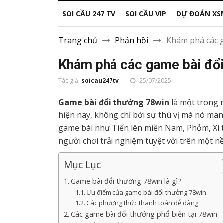
SOI CẦU 247 TV
SOI CẦU VIP
DỰ ĐOÁN XS
Trang chủ
Phản hồi
Khám phá các g
Khám phá các game bài đổi
Tác giả:
soicau247tv
25/07/2025
Game bài đổi thưởng 78win
là một trong n
hiện nay, không chỉ bởi sự thú vị mà nó mang
game bài như Tiến lên miền Nam, Phỏm, Xì t
người chơi trải nghiệm tuyệt vời trên một n
Mục Lục
Game bài đổi thưởng 78win là gì?
Ưu điểm của game bài đổi thưởng 78win
Các phương thức thanh toán dễ dàng
Các game bài đổi thưởng phổ biến tại 78win