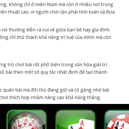
tiếng, không chỉ ở miền Nam mà còn ở nhiều nơi trong
hiến thuật cao, vì người chơi cần phải tính toán và đưa
à nó thường diễn ra vui vẻ giữa bạn bè hay gia đình.
hông chỉ thử thách khả năng trí tuệ của mình mà còn
ng trò chơi bài rất phổ biến trong văn hóa giải trí
bộ bài theo một số quy tắc nhất định để tạo thành
ác quân bài mà đối thủ đang giữ và cố gắng nhớ bài
c chơi thích hợp nhằm nâng cao khả năng thắng.