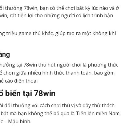
ổi thưởng 78win, bạn có thể chơi bất kỳ lúc nào và ở
win, rất tiện lợi cho những người có lịch trình bận
àng triệu game thủ khác, giúp tạo ra một không khí
àng
hưởng tại 78win thu hút người chơi là phương thức
hể chọn giữa nhiều hình thức thanh toán, bao gồm
ẻ cào điện thoại
 biến tại 78win
i đổi thưởng với cách chơi thú vị và đầy thử thách.
i bật mà bạn không thể bỏ qua là Tiến lên miền Nam,
ốc – Mậu binh.