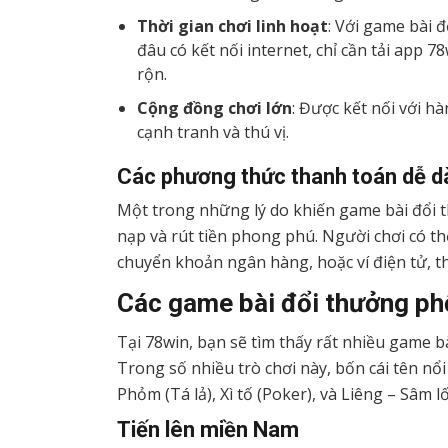
Thời gian chơi linh hoạt
: Với game bài đ
đâu có kết nối internet, chỉ cần tải app 78
rộn.
Cộng đồng chơi lớn
: Được kết nối với h
cạnh tranh và thú vị.
Các phương thức thanh toán dễ d
Một trong những lý do khiến game bài đổi t
nạp và rút tiền phong phú. Người chơi có t
chuyển khoản ngân hàng, hoặc ví điện tử, th
Các game bài đổi thưởng phổ
Tại 78win, bạn sẽ tìm thấy rất nhiều game bà
Trong số nhiều trò chơi này, bốn cái tên nổ
Phỏm (Tá lả), Xì tố (Poker), và Liêng – Sâm l
Tiến lên miền Nam