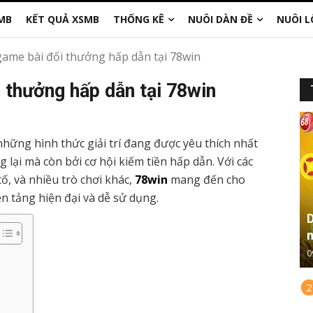
MB
KẾT QUẢ XSMB
THỐNG KÊ
NUÔI DÀN ĐỀ
NUÔI 
ame bài đổi thưởng hấp dẫn tại 78win
 thưởng hấp dẫn tại 78win
hững hình thức giải trí đang được yêu thích nhất
 lại mà còn bởi cơ hội kiếm tiền hấp dẫn. Với các
ố, và nhiều trò chơi khác,
78win
mang đến cho
ền tảng hiện đại và dễ sử dụng.
n
0
2