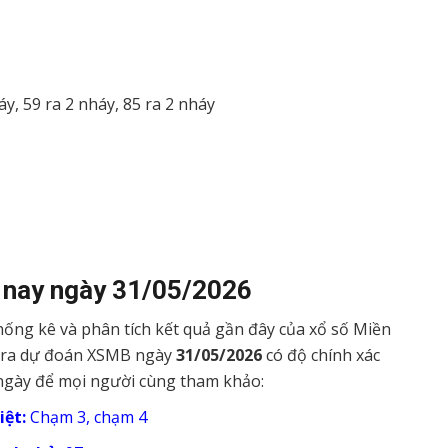
áy, 59 ra 2 nháy, 85 ra 2 nháy
 nay ngày
31/05/2026
hống kê và phân tích kết quả gần đây của xổ số Miền
 ra dự đoán XSMB ngày
31/05/2026
có độ chính xác
ngày để mọi người cùng tham khảo:
iệt:
Chạm 3, chạm 4