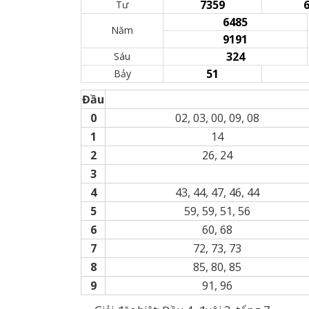
7359
Tư
6485
Năm
9191
324
Sáu
51
Bảy
Đầu
0
02, 03, 00, 09, 08
1
14
2
26, 24
3
4
43, 44, 47, 46, 44
5
59, 59, 51, 56
6
60, 68
7
72, 73, 73
8
85, 80, 85
9
91, 96