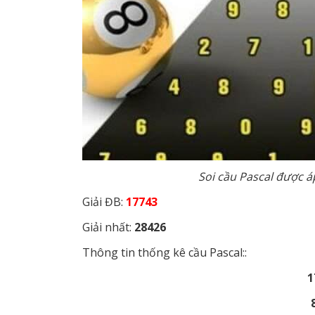
Soi cầu Pascal được 
Giải ĐB:
17743
Giải nhất:
28426
Thông tin thống kê cầu Pascal::
1