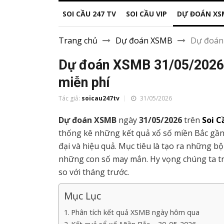
SOI CẦU 247 TV
SOI CẦU VIP
DỰ ĐOÁN XS
Trang chủ
Dự đoán XSMB
Dự đoán 
Dự đoán XSMB 31/05/2026 
miễn phí
Tác giả:
soicau247tv
31/05/2026
Dự đoán XSMB
ngày
31/05/2026
trên
Soi C
thống kê những kết quả xổ số miền Bắc gần 
đại và hiệu quả. Mục tiêu là tạo ra những bộ
những con số may mắn. Hy vọng chúng ta t
so với tháng trước.
Mục Lục
Phân tích kết quả XSMB ngày hôm qua