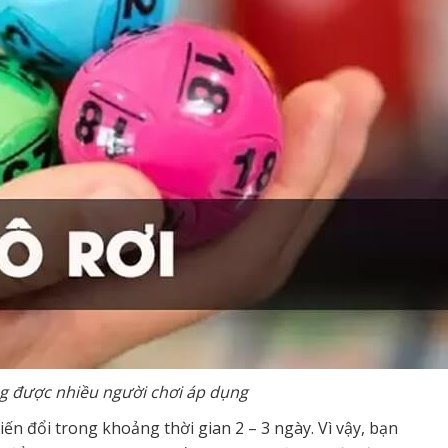
g được nhiều người chơi áp dụng
biến đổi trong khoảng thời gian 2 – 3 ngày. Vì vậy, bạn