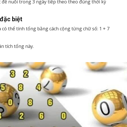
t để nuôi trong 3 ngày tiếp theo theo đúng thời kỳ
 đặc biệt
a có thể tính tổng bằng cách cộng từng chữ số: 1 + 7
n tích tổng này.