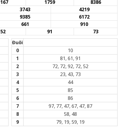
5167
1759
8386
3743
4219
9385
6172
661
910
52
91
73
Đuôi
0
10
1
81, 61, 91
2
72, 72, 92, 72, 52
3
23, 43, 73
4
44
5
85
6
86
7
97, 77, 47, 67, 47, 87
8
58, 48
9
79, 19, 59, 19