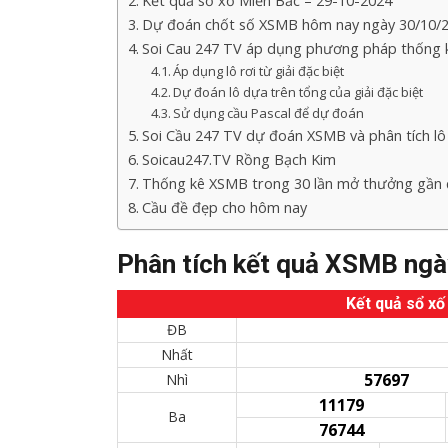
Kết quả sổ xố Miền Bắc – 29-10-2024
Dự đoán chốt số XSMB hôm nay ngày 30/10/
Soi Cau 247 TV áp dụng phương pháp thống 
Áp dụng lô rơi từ giải đặc biệt
Dự đoán lô dựa trên tổng của giải đặc biệt
Sử dụng cầu Pascal để dự đoán
Soi Cầu 247 TV dự đoán XSMB và phân tích lô
Soicau247.TV Rồng Bạch Kim
Thống kê XSMB trong 30 lần mở thưởng gần 
Cầu đề đẹp cho hôm nay
Phân tích kết quả XSMB ng
Kết quả sổ xố
ĐB
Nhất
57697
Nhì
11179
Ba
76744