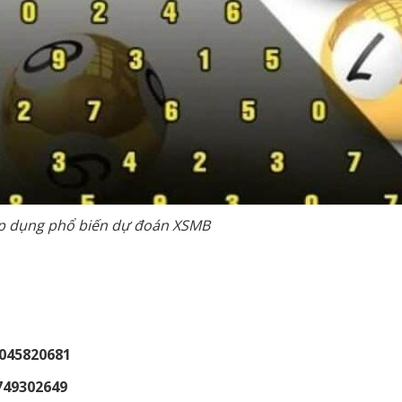
áp dụng phổ biến dự đoán XSMB
045820681
749302649