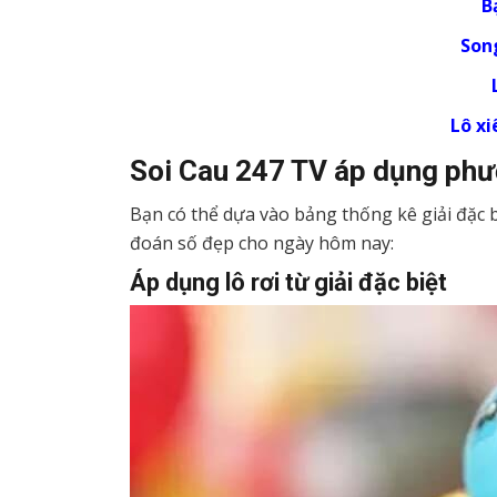
B
Son
Lô xi
Soi Cau 247 TV áp dụng ph
Bạn có thể dựa vào bảng thống kê giải đặc 
đoán số đẹp cho ngày hôm nay:
Áp dụng lô rơi từ giải đặc biệt