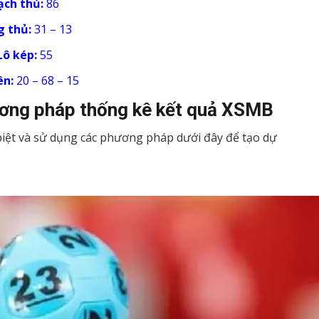
ạch thủ:
86
g thủ:
31 – 13
Lô kép:
55
ên:
20 – 68 – 15
ương pháp thống kê kết quả XSMB
biệt và sử dụng các phương pháp dưới đây để tạo dự