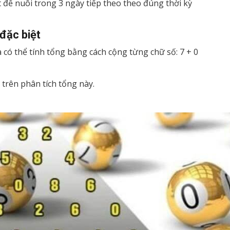
t để nuôi trong 3 ngày tiếp theo theo đúng thời kỳ
 đặc biệt
a có thể tính tổng bằng cách cộng từng chữ số: 7 + 0
 trên phân tích tổng này.