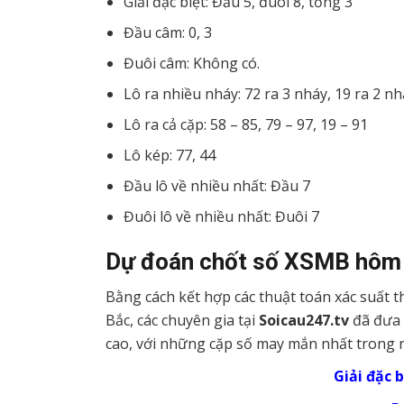
Giải đặc biệt: Đầu 5, đuôi 8, tổng 3
Đầu câm: 0, 3
Đuôi câm: Không có.
Lô ra nhiều nháy: 72 ra 3 nháy, 19 ra 2 nh
Lô ra cả cặp: 58 – 85, 79 – 97, 19 – 91
Lô kép: 77, 44
Đầu lô về nhiều nhất: Đầu 7
Đuôi lô về nhiều nhất: Đuôi 7
Dự đoán chốt số XSMB hôm
Bằng cách kết hợp các thuật toán xác suất t
Bắc, các chuyên gia tại
Soicau247.tv
đã đưa
cao, với những cặp số may mắn nhất trong 
Giải đặc b