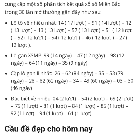
cung cấp một số phân tích kết quả xổ số Miền Bắc
trong 30 lần mở thưởng gần đây như sau:
Lô tô về nhiều nhất: 14 ( 17 lượt ) – 91 ( 14 lượt ) – 12
( 13 lượt ) – 13 ( 13 lượt ) – 57 ( 13 lượt ) – 51 ( 12 lượt
) – 52 ( 12 lượt ) – 54 ( 12 lượt ) – 46 ( 12 lượt ) – 27 (
12 lượt ).
Lô gan XSMB: 99 (14 ngày) – 47 (12 ngày) – 98 (12
ngày) – 64 (11 ngày) – 35 (9 ngày)
Cặp lô gan lì nhất: 26 – 62 (84 ngày) – 35 – 53 (79
ngày) – 28 – 82 (62 ngày) – 34 – 43 (60 ngày) – 03 – 30
(46 ngày)
Đặc biệt về nhiều: 04 (2 lượt) – 54 (2 lượt) – 69 (2 lượt)
– 75 (1 lượt) – 81 (1 lượt) – 84 (1 lượt) – 85 (1 lượt) –
92 (1 lượt) – 94 (1 lượt) – 61 (1 lượt)
Cầu đề đẹp cho hôm nay