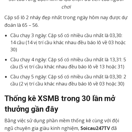
chơi
Cặp số lô 2 nháy đẹp nhất trong ngày hôm nay được dự
đoán là 65 – 56.
Cầu chạy 3 ngày: Cặp số có nhiều cầu nhất là 03,30:
14 cầu (14 vị trí cầu khác nhau đều báo lô về 03 hoặc
30)
Cầu chạy 4 ngày: Cặp số có nhiều cầu nhất là 13,31: 5
cầu (5 vị trí cầu khác nhau đều báo lô về 13 hoặc 31)
Cầu chạy 5 ngày: Cặp số có nhiều cầu nhất là 03,30: 2
cầu (2 vị trí cầu khác nhau đều báo lô về 03 hoặc 30)
Thống kê XSMB trong 30 lần mở
thưởng gần đây
Bằng việc sử dụng phần mềm thống kê cùng với đội
ngũ chuyên gia giàu kinh nghiệm,
Soicau247TV
đã