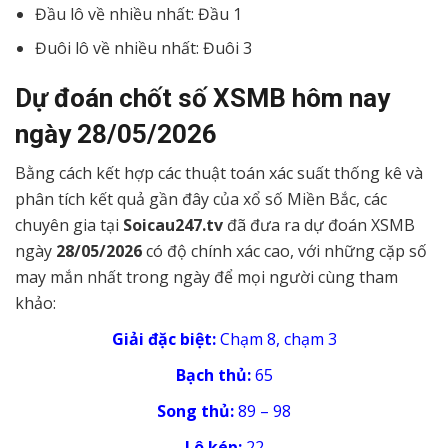
Đầu lô về nhiều nhất: Đầu 1
Đuôi lô về nhiều nhất: Đuôi 3
Dự đoán chốt số XSMB hôm nay
ngày
28/05/2026
Bằng cách kết hợp các thuật toán xác suất thống kê và
phân tích kết quả gần đây của xổ số Miền Bắc, các
chuyên gia tại
Soicau247.tv
đã đưa ra dự đoán XSMB
ngày
28/05/2026
có độ chính xác cao, với những cặp số
may mắn nhất trong ngày để mọi người cùng tham
khảo:
Giải đặc biệt:
Chạm 8, chạm 3
Bạch thủ:
65
Song thủ:
89 – 98
Lô kép:
22