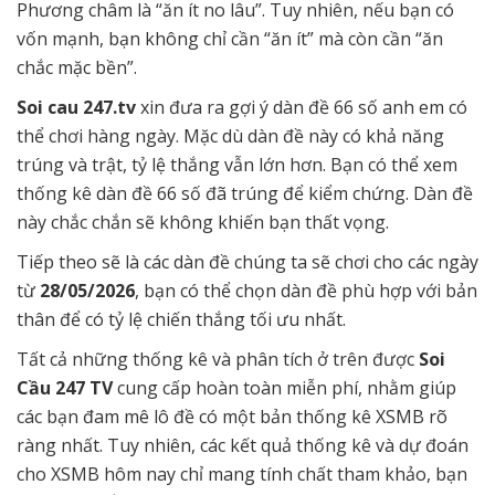
Phương châm là “ăn ít no lâu”. Tuy nhiên, nếu bạn có
vốn mạnh, bạn không chỉ cần “ăn ít” mà còn cần “ăn
chắc mặc bền”.
Soi cau 247.tv
xin đưa ra gợi ý dàn đề 66 số anh em có
thể chơi hàng ngày. Mặc dù dàn đề này có khả năng
trúng và trật, tỷ lệ thắng vẫn lớn hơn. Bạn có thể xem
thống kê dàn đề 66 số đã trúng để kiểm chứng. Dàn đề
này chắc chắn sẽ không khiến bạn thất vọng.
Tiếp theo sẽ là các dàn đề chúng ta sẽ chơi cho các ngày
từ
28/05/2026
, bạn có thể chọn dàn đề phù hợp với bản
thân để có tỷ lệ chiến thắng tối ưu nhất.
Tất cả những thống kê và phân tích ở trên được
Soi
Cầu 247 TV
cung cấp hoàn toàn miễn phí, nhằm giúp
các bạn đam mê lô đề có một bản thống kê XSMB rõ
ràng nhất. Tuy nhiên, các kết quả thống kê và dự đoán
cho XSMB hôm nay chỉ mang tính chất tham khảo, bạn