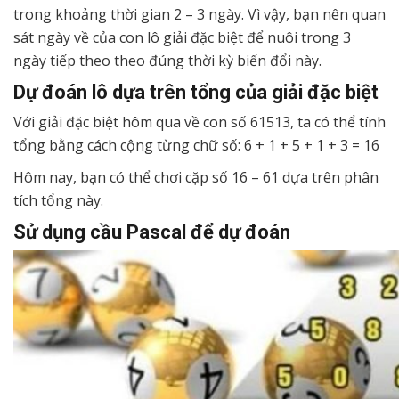
trong khoảng thời gian 2 – 3 ngày. Vì vậy, bạn nên quan
sát ngày về của con lô giải đặc biệt để nuôi trong 3
ngày tiếp theo theo đúng thời kỳ biến đổi này.
Dự đoán lô dựa trên tổng của giải đặc biệt
Với giải đặc biệt hôm qua về con số 61513, ta có thể tính
tổng bằng cách cộng từng chữ số: 6 + 1 + 5 + 1 + 3 = 16
Hôm nay, bạn có thể chơi cặp số 16 – 61 dựa trên phân
tích tổng này.
Sử dụng cầu Pascal để dự đoán