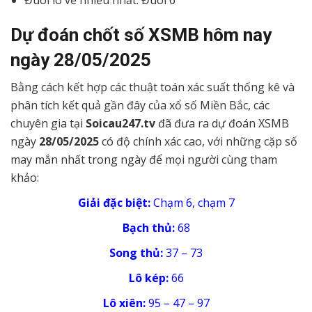
Đuôi lô về nhiều nhất: Đuôi 6
Dự đoán chốt số XSMB hôm nay
ngày
28/05/2025
Bằng cách kết hợp các thuật toán xác suất thống kê và
phân tích kết quả gần đây của xổ số Miền Bắc, các
chuyên gia tại
Soicau247.tv
đã đưa ra dự đoán XSMB
ngày
28/05/2025
có độ chính xác cao, với những cặp số
may mắn nhất trong ngày để mọi người cùng tham
khảo:
Giải đặc biệt:
Chạm 6, chạm 7
Bạch thủ:
68
Song thủ:
37 – 73
Lô kép:
66
Lô xiên:
95 – 47 – 97