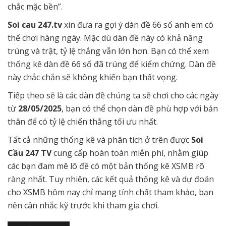
chắc mặc bền”.
Soi cau 247.tv
xin đưa ra gợi ý dàn đề 66 số anh em có
thể chơi hàng ngày. Mặc dù dàn đề này có khả năng
trúng và trật, tỷ lệ thắng vẫn lớn hơn. Bạn có thể xem
thống kê dàn đề 66 số đã trúng để kiểm chứng. Dàn đề
này chắc chắn sẽ không khiến bạn thất vọng.
Tiếp theo sẽ là các dàn đề chúng ta sẽ chơi cho các ngày
từ
28/05/2025
, bạn có thể chọn dàn đề phù hợp với bản
thân để có tỷ lệ chiến thắng tối ưu nhất.
Tất cả những thống kê và phân tích ở trên được
Soi
Cầu 247 TV
cung cấp hoàn toàn miễn phí, nhằm giúp
các bạn đam mê lô đề có một bản thống kê XSMB rõ
ràng nhất. Tuy nhiên, các kết quả thống kê và dự đoán
cho XSMB hôm nay chỉ mang tính chất tham khảo, bạn
nên cân nhắc kỹ trước khi tham gia chơi.