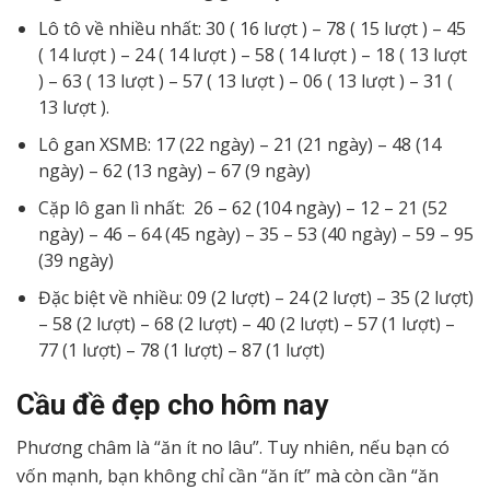
Lô tô về nhiều nhất: 30 ( 16 lượt ) – 78 ( 15 lượt ) – 45
( 14 lượt ) – 24 ( 14 lượt ) – 58 ( 14 lượt ) – 18 ( 13 lượt
) – 63 ( 13 lượt ) – 57 ( 13 lượt ) – 06 ( 13 lượt ) – 31 (
13 lượt ).
Lô gan XSMB: 17 (22 ngày) – 21 (21 ngày) – 48 (14
ngày) – 62 (13 ngày) – 67 (9 ngày)
Cặp lô gan lì nhất: 26 – 62 (104 ngày) – 12 – 21 (52
ngày) – 46 – 64 (45 ngày) – 35 – 53 (40 ngày) – 59 – 95
(39 ngày)
Đặc biệt về nhiều: 09 (2 lượt) – 24 (2 lượt) – 35 (2 lượt)
– 58 (2 lượt) – 68 (2 lượt) – 40 (2 lượt) – 57 (1 lượt) –
77 (1 lượt) – 78 (1 lượt) – 87 (1 lượt)
Cầu đề đẹp cho hôm nay
Phương châm là “ăn ít no lâu”. Tuy nhiên, nếu bạn có
vốn mạnh, bạn không chỉ cần “ăn ít” mà còn cần “ăn