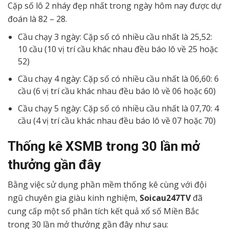
Cặp số lô 2 nháy đẹp nhất trong ngày hôm nay được dự
đoán là 82 – 28.
Cầu chạy 3 ngày: Cặp số có nhiều cầu nhất là 25,52:
10 cầu (10 vị trí cầu khác nhau đều báo lô về 25 hoặc
52)
Cầu chạy 4 ngày: Cặp số có nhiều cầu nhất là 06,60: 6
cầu (6 vị trí cầu khác nhau đều báo lô về 06 hoặc 60)
Cầu chạy 5 ngày: Cặp số có nhiều cầu nhất là 07,70: 4
cầu (4 vị trí cầu khác nhau đều báo lô về 07 hoặc 70)
Thống kê XSMB trong 30 lần mở
thưởng gần đây
Bằng việc sử dụng phần mềm thống kê cùng với đội
ngũ chuyên gia giàu kinh nghiệm,
Soicau247TV
đã
cung cấp một số phân tích kết quả xổ số Miền Bắc
trong 30 lần mở thưởng gần đây như sau: