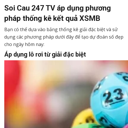
Soi Cau 247 TV áp dụng phương
pháp thống kê kết quả XSMB
Bạn có thể dựa vào bảng thống kê giải đặc biệt và sử
dụng các phương pháp dưới đây để tạo dự đoán số đẹp
cho ngày hôm nay:
Áp dụng lô rơi từ giải đặc biệt