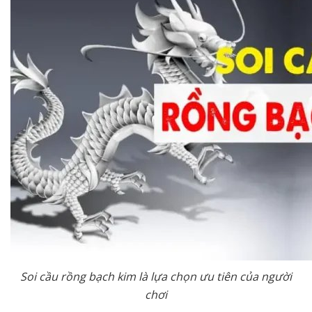
Soi cầu rồng bạch kim là lựa chọn ưu tiên của người
chơi