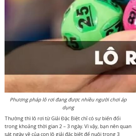
Phương pháp lô rơi đang được nhiều người chơi áp
dụng
Thường thì lô rơi từ Giải Đặc Biệt chỉ có sự biến đổi
trong khoảng thời gian 2 – 3 ngày. Vì vậy, bạn nên quan
sát ngày về của con lô giải đặc biệt để nuôi trong 3