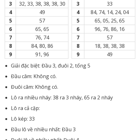
3
32, 33, 38, 38, 38, 30
3
33
4
49
4
84, 74, 14, 24, 04
5
57
5
65, 05, 25, 65
6
65, 65
6
96, 76, 86, 16
7
76, 74
7
57
8
84, 80, 86
8
18, 38, 38, 38
9
91, 96
9
49
Giải đặc biệt: Đầu 3, đuôi 2, tổng 5
Đầu câm: Không có.
Đuôi câm: Không có.
Lô ra nhiều nháy: 38 ra 3 nháy, 65 ra 2 nháy
Lô ra cả cặp:
Lô kép: 33
Đầu lô về nhiều nhất: Đầu 3