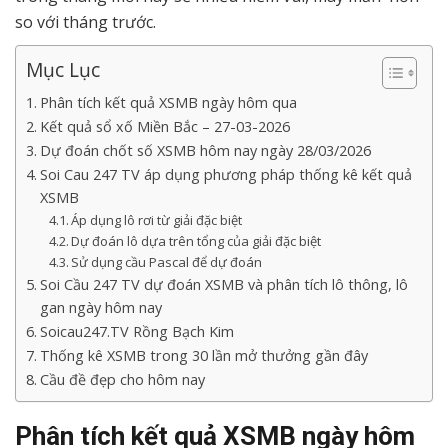
so với tháng trước.
Mục Lục
Phân tích kết quả XSMB ngày hôm qua
Kết quả sổ xố Miền Bắc – 27-03-2026
Dự đoán chốt số XSMB hôm nay ngày 28/03/2026
Soi Cau 247 TV áp dụng phương pháp thống kê kết quả
XSMB
Áp dụng lô rơi từ giải đặc biệt
Dự đoán lô dựa trên tổng của giải đặc biệt
Sử dụng cầu Pascal để dự đoán
Soi Cầu 247 TV dự đoán XSMB và phân tích lô thông, lô
gan ngày hôm nay
Soicau247.TV Rồng Bạch Kim
Thống kê XSMB trong 30 lần mở thưởng gần đây
Cầu đề đẹp cho hôm nay
Phân tích kết quả XSMB ngày hôm