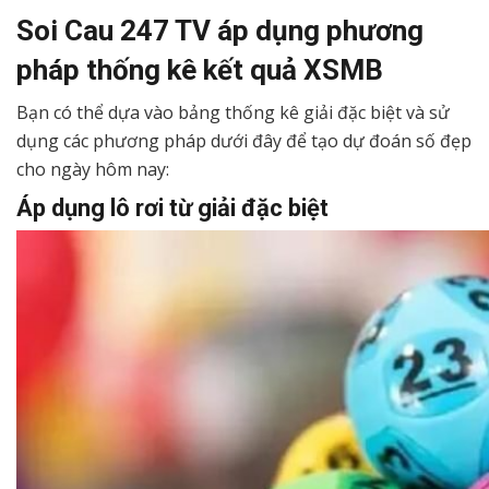
Soi Cau 247 TV áp dụng phương
pháp thống kê kết quả XSMB
Bạn có thể dựa vào bảng thống kê giải đặc biệt và sử
dụng các phương pháp dưới đây để tạo dự đoán số đẹp
cho ngày hôm nay:
Áp dụng lô rơi từ giải đặc biệt