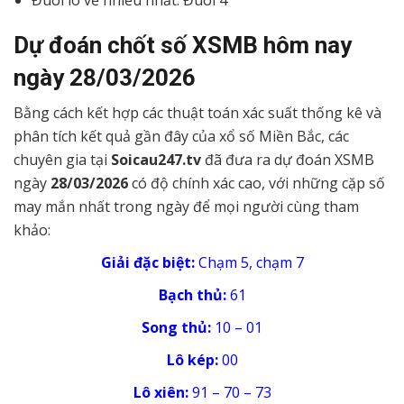
Đuôi lô về nhiều nhất: Đuôi 4
Dự đoán chốt số XSMB hôm nay
ngày
28/03/2026
Bằng cách kết hợp các thuật toán xác suất thống kê và
phân tích kết quả gần đây của xổ số Miền Bắc, các
chuyên gia tại
Soicau247.tv
đã đưa ra dự đoán XSMB
ngày
28/03/2026
có độ chính xác cao, với những cặp số
may mắn nhất trong ngày để mọi người cùng tham
khảo:
Giải đặc biệt:
Chạm 5, chạm 7
Bạch thủ:
61
Song thủ:
10 – 01
Lô kép:
00
Lô xiên:
91 – 70 – 73