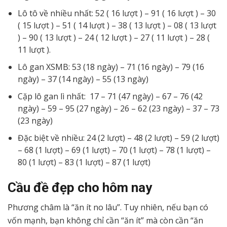
Lô tô về nhiều nhất: 52 ( 16 lượt ) – 91 ( 16 lượt ) – 30
( 15 lượt ) – 51 ( 14 lượt ) – 38 ( 13 lượt ) – 08 ( 13 lượt
) – 90 ( 13 lượt ) – 24 ( 12 lượt ) – 27 ( 11 lượt ) – 28 (
11 lượt ).
Lô gan XSMB: 53 (18 ngày) – 71 (16 ngày) – 79 (16
ngày) – 37 (14 ngày) – 55 (13 ngày)
Cặp lô gan lì nhất: 17 – 71 (47 ngày) – 67 – 76 (42
ngày) – 59 – 95 (27 ngày) – 26 – 62 (23 ngày) – 37 – 73
(23 ngày)
Đặc biệt về nhiều: 24 (2 lượt) – 48 (2 lượt) – 59 (2 lượt)
– 68 (1 lượt) – 69 (1 lượt) – 70 (1 lượt) – 78 (1 lượt) –
80 (1 lượt) – 83 (1 lượt) – 87 (1 lượt)
Cầu đề đẹp cho hôm nay
Phương châm là “ăn ít no lâu”. Tuy nhiên, nếu bạn có
vốn mạnh, bạn không chỉ cần “ăn ít” mà còn cần “ăn