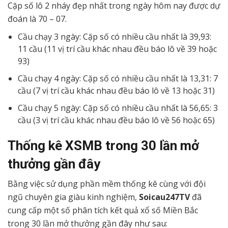
Cặp số lô 2 nháy đẹp nhất trong ngày hôm nay được dự
đoán là 70 – 07.
Cầu chạy 3 ngày: Cặp số có nhiều cầu nhất là 39,93:
11 cầu (11 vị trí cầu khác nhau đều báo lô về 39 hoặc
93)
Cầu chạy 4 ngày: Cặp số có nhiều cầu nhất là 13,31: 7
cầu (7 vị trí cầu khác nhau đều báo lô về 13 hoặc 31)
Cầu chạy 5 ngày: Cặp số có nhiều cầu nhất là 56,65: 3
cầu (3 vị trí cầu khác nhau đều báo lô về 56 hoặc 65)
Thống kê XSMB trong 30 lần mở
thưởng gần đây
Bằng việc sử dụng phần mềm thống kê cùng với đội
ngũ chuyên gia giàu kinh nghiệm,
Soicau247TV
đã
cung cấp một số phân tích kết quả xổ số Miền Bắc
trong 30 lần mở thưởng gần đây như sau: