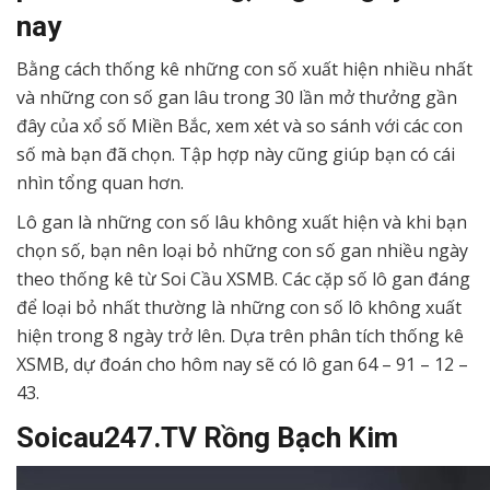
nay
Bằng cách thống kê những con số xuất hiện nhiều nhất
và những con số gan lâu trong 30 lần mở thưởng gần
đây của xổ số Miền Bắc, xem xét và so sánh với các con
số mà bạn đã chọn. Tập hợp này cũng giúp bạn có cái
nhìn tổng quan hơn.
Lô gan là những con số lâu không xuất hiện và khi bạn
chọn số, bạn nên loại bỏ những con số gan nhiều ngày
theo thống kê từ Soi Cầu XSMB. Các cặp số lô gan đáng
để loại bỏ nhất thường là những con số lô không xuất
hiện trong 8 ngày trở lên. Dựa trên phân tích thống kê
XSMB, dự đoán cho hôm nay sẽ có lô gan 64 – 91 – 12 –
43.
Soicau247.TV Rồng Bạch Kim