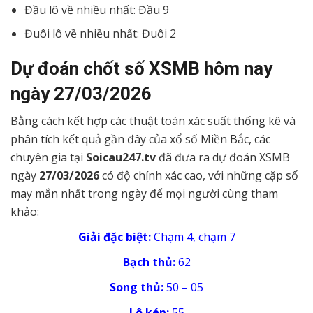
Đầu lô về nhiều nhất: Đầu 9
Đuôi lô về nhiều nhất: Đuôi 2
Dự đoán chốt số XSMB hôm nay
ngày
27/03/2026
Bằng cách kết hợp các thuật toán xác suất thống kê và
phân tích kết quả gần đây của xổ số Miền Bắc, các
chuyên gia tại
Soicau247.tv
đã đưa ra dự đoán XSMB
ngày
27/03/2026
có độ chính xác cao, với những cặp số
may mắn nhất trong ngày để mọi người cùng tham
khảo:
Giải đặc biệt:
Chạm 4, chạm 7
Bạch thủ:
62
Song thủ:
50 – 05
Lô kép:
55