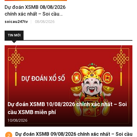
Dự đoán XSMB 08/08/2026
chính xác nhất – Soi cầu
XSMB miễn phí
soicau247tv
08/08/2026
TIN MỚI
Dự đoán XSMB 10/08/2026 chính xác nhất – Soi
cầu XSMB miễn phí
10/08/2026
Dự đoán XSMB 09/08/2026 chính xác nhất – Soi cầu
2