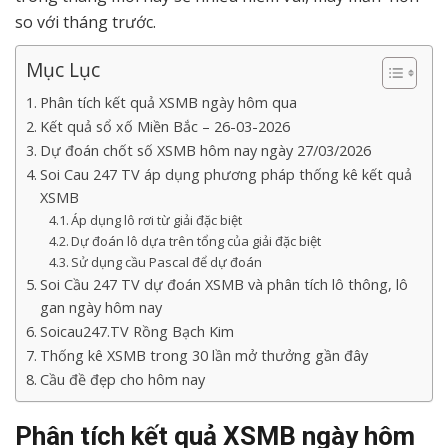
so với tháng trước.
Mục Lục
Phân tích kết quả XSMB ngày hôm qua
Kết quả sổ xố Miền Bắc – 26-03-2026
Dự đoán chốt số XSMB hôm nay ngày 27/03/2026
Soi Cau 247 TV áp dụng phương pháp thống kê kết quả
XSMB
Áp dụng lô rơi từ giải đặc biệt
Dự đoán lô dựa trên tổng của giải đặc biệt
Sử dụng cầu Pascal để dự đoán
Soi Cầu 247 TV dự đoán XSMB và phân tích lô thông, lô
gan ngày hôm nay
Soicau247.TV Rồng Bạch Kim
Thống kê XSMB trong 30 lần mở thưởng gần đây
Cầu đề đẹp cho hôm nay
Phân tích kết quả XSMB ngày hôm