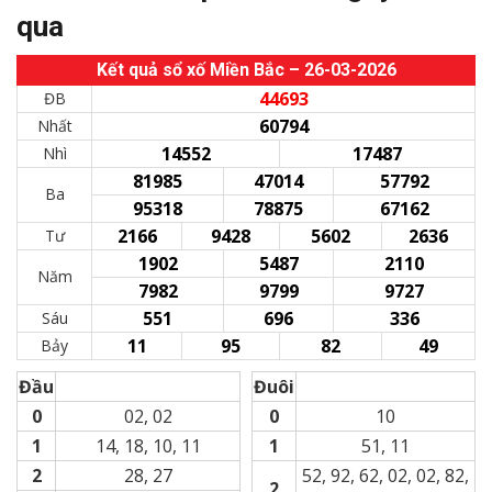
qua
Kết quả sổ xố Miền Bắc – 26-03-2026
44693
ĐB
60794
Nhất
14552
17487
Nhì
81985
47014
57792
Ba
95318
78875
67162
2166
9428
5602
2636
Tư
1902
5487
2110
Năm
7982
9799
9727
551
696
336
Sáu
11
95
82
49
Bảy
Đầu
Đuôi
0
02, 02
0
10
1
14, 18, 10, 11
1
51, 11
2
28, 27
52, 92, 62, 02, 02, 82,
2