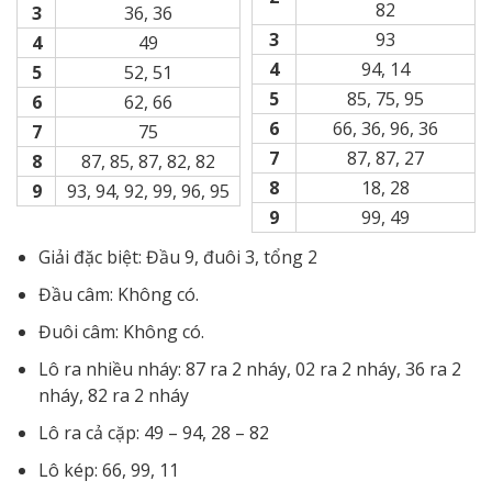
82
3
36, 36
3
93
4
49
4
94, 14
5
52, 51
5
85, 75, 95
6
62, 66
6
66, 36, 96, 36
7
75
7
87, 87, 27
8
87, 85, 87, 82, 82
8
18, 28
9
93, 94, 92, 99, 96, 95
9
99, 49
Giải đặc biệt: Đầu 9, đuôi 3, tổng 2
Đầu câm: Không có.
Đuôi câm: Không có.
Lô ra nhiều nháy: 87 ra 2 nháy, 02 ra 2 nháy, 36 ra 2
nháy, 82 ra 2 nháy
Lô ra cả cặp: 49 – 94, 28 – 82
Lô kép: 66, 99, 11