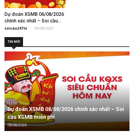
Dự đoán XSMB 06/08/2026
chính xác nhất – Soi cầu
XSMB miễn phí
soicau247tv
06/08/2026
TIN MỚI
Dự đoán XSMB 08/08/2026 chính xác nhất – Soi
cầu XSMB miễn phí
08/08/2026