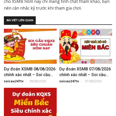
cho XSMB hôm nay chỉ mang tính chất tham khảo, bạn
nên cân nhắc kỹ trước khi tham gia chơi.
BÀI VIẾT LIÊN QUAN
Dự đoán XSMB 08/08/2026
Dự đoán XSMB 07/08/2026
chính xác nhất – Soi cầu
chính xác nhất – Soi cầu
XSMB miễn phí
XSMB miễn phí
soicau247tv
08/08/2026
soicau247tv
07/08/2026