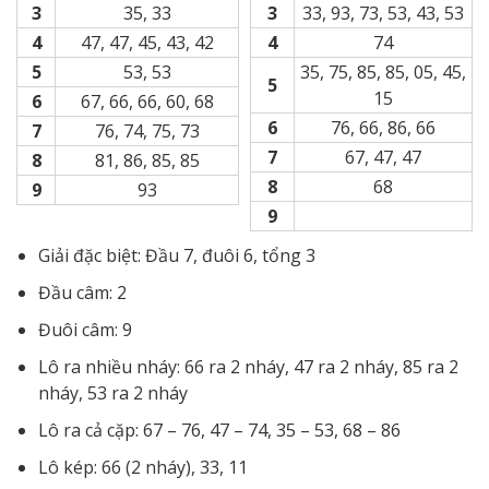
3
35, 33
3
33, 93, 73, 53, 43, 53
4
47, 47, 45, 43, 42
4
74
5
53, 53
35, 75, 85, 85, 05, 45,
5
15
6
67, 66, 66, 60, 68
6
76, 66, 86, 66
7
76, 74, 75, 73
7
67, 47, 47
8
81, 86, 85, 85
8
68
9
93
9
Giải đặc biệt: Đầu 7, đuôi 6, tổng 3
Đầu câm: 2
Đuôi câm: 9
Lô ra nhiều nháy: 66 ra 2 nháy, 47 ra 2 nháy, 85 ra 2
nháy, 53 ra 2 nháy
Lô ra cả cặp: 67 – 76, 47 – 74, 35 – 53, 68 – 86
Lô kép: 66 (2 nháy), 33, 11