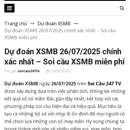
Trang chủ
Dự đoán XSMB
Dự đoán XSMB 26/07/2025 chính xác nhất – Soi cầu
XSMB miễn phí
Dự đoán XSMB 26/07/2025 chính
xác nhất – Soi cầu XSMB miễn phí
Tác giả:
soicau247tv
26/07/2025
Dự đoán XSMB
ngày
26/07/2025
trên
Soi Cầu 247 TV
được xây dựng dựa trên việc phân tích, thống kê những
kết quả xổ số miền Bắc gần đây nhất, kết hợp với các
phương pháp soi cầu hiện đại và hiệu quả. Mục tiêu là
tạo ra những bộ số với nhịp lô ổn định để mọi người có
thể chọn lựa những con số may mắn. Hy vọng chúng ta
trong tháng mới này sẽ nhiều niềm vui, may mắn hơn