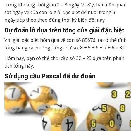
trong khoảng thời gian 2 – 3 ngày. Vì vậy, bạn nên quan
sát ngày về của con lô giải đặc biệt để nuôi trong 3
ngày tiếp theo theo đúng thời kỳ biến đổi này.
Dự đoán lô dựa trên tổng của giải đặc biệt
Với giải đặc biệt hôm qua về con số 85676, ta có thể tính
tổng bằng cách cộng từng chữ số: 8 + 5 + 6 + 7 + 6 = 32
Hôm nay, bạn có thể chơi cặp số 32 – 23 dựa trên phân
tích tổng này.
Sử dụng cầu Pascal để dự đoán