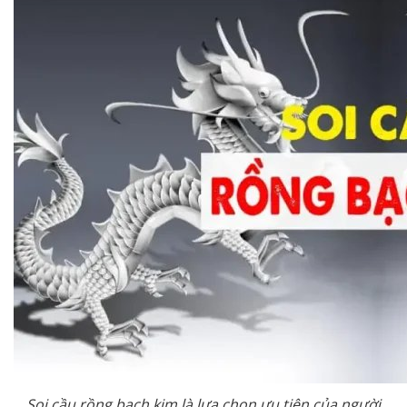
Soi cầu rồng bạch kim là lựa chọn ưu tiên của người