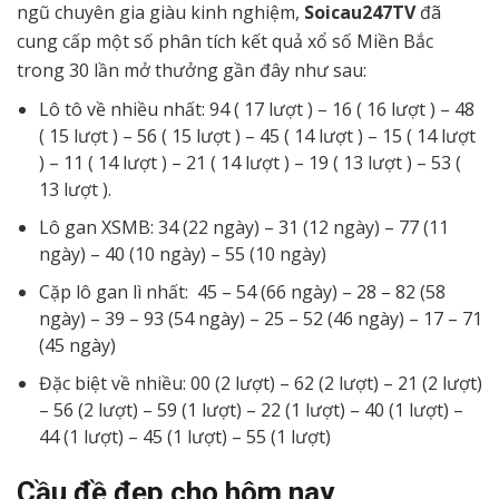
ngũ chuyên gia giàu kinh nghiệm,
Soicau247TV
đã
cung cấp một số phân tích kết quả xổ số Miền Bắc
trong 30 lần mở thưởng gần đây như sau:
Lô tô về nhiều nhất: 94 ( 17 lượt ) – 16 ( 16 lượt ) – 48
( 15 lượt ) – 56 ( 15 lượt ) – 45 ( 14 lượt ) – 15 ( 14 lượt
) – 11 ( 14 lượt ) – 21 ( 14 lượt ) – 19 ( 13 lượt ) – 53 (
13 lượt ).
Lô gan XSMB: 34 (22 ngày) – 31 (12 ngày) – 77 (11
ngày) – 40 (10 ngày) – 55 (10 ngày)
Cặp lô gan lì nhất: 45 – 54 (66 ngày) – 28 – 82 (58
ngày) – 39 – 93 (54 ngày) – 25 – 52 (46 ngày) – 17 – 71
(45 ngày)
Đặc biệt về nhiều: 00 (2 lượt) – 62 (2 lượt) – 21 (2 lượt)
– 56 (2 lượt) – 59 (1 lượt) – 22 (1 lượt) – 40 (1 lượt) –
44 (1 lượt) – 45 (1 lượt) – 55 (1 lượt)
Cầu đề đẹp cho hôm nay