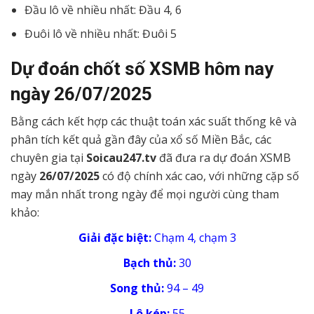
Đầu lô về nhiều nhất: Đầu 4, 6
Đuôi lô về nhiều nhất: Đuôi 5
Dự đoán chốt số XSMB hôm nay
ngày
26/07/2025
Bằng cách kết hợp các thuật toán xác suất thống kê và
phân tích kết quả gần đây của xổ số Miền Bắc, các
chuyên gia tại
Soicau247.tv
đã đưa ra dự đoán XSMB
ngày
26/07/2025
có độ chính xác cao, với những cặp số
may mắn nhất trong ngày để mọi người cùng tham
khảo:
Giải đặc biệt:
Chạm 4, chạm 3
Bạch thủ:
30
Song thủ:
94 – 49
Lô kép:
55