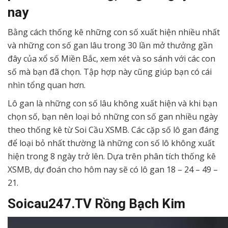
nay
Bằng cách thống kê những con số xuất hiện nhiều nhất
và những con số gan lâu trong 30 lần mở thưởng gần
đây của xổ số Miền Bắc, xem xét và so sánh với các con
số mà bạn đã chọn. Tập hợp này cũng giúp bạn có cái
nhìn tổng quan hơn.
Lô gan là những con số lâu không xuất hiện và khi bạn
chọn số, bạn nên loại bỏ những con số gan nhiều ngày
theo thống kê từ Soi Cầu XSMB. Các cặp số lô gan đáng
để loại bỏ nhất thường là những con số lô không xuất
hiện trong 8 ngày trở lên. Dựa trên phân tích thống kê
XSMB, dự đoán cho hôm nay sẽ có lô gan 18 – 24 – 49 –
21.
Soicau247.TV Rồng Bạch Kim