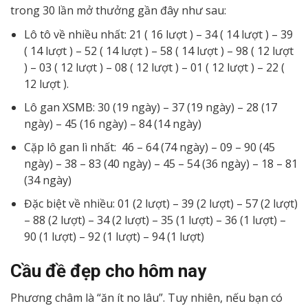
trong 30 lần mở thưởng gần đây như sau:
Lô tô về nhiều nhất: 21 ( 16 lượt ) – 34 ( 14 lượt ) – 39
( 14 lượt ) – 52 ( 14 lượt ) – 58 ( 14 lượt ) – 98 ( 12 lượt
) – 03 ( 12 lượt ) – 08 ( 12 lượt ) – 01 ( 12 lượt ) – 22 (
12 lượt ).
Lô gan XSMB: 30 (19 ngày) – 37 (19 ngày) – 28 (17
ngày) – 45 (16 ngày) – 84 (14 ngày)
Cặp lô gan lì nhất: 46 – 64 (74 ngày) – 09 – 90 (45
ngày) – 38 – 83 (40 ngày) – 45 – 54 (36 ngày) – 18 – 81
(34 ngày)
Đặc biệt về nhiều: 01 (2 lượt) – 39 (2 lượt) – 57 (2 lượt)
– 88 (2 lượt) – 34 (2 lượt) – 35 (1 lượt) – 36 (1 lượt) –
90 (1 lượt) – 92 (1 lượt) – 94 (1 lượt)
Cầu đề đẹp cho hôm nay
Phương châm là “ăn ít no lâu”. Tuy nhiên, nếu bạn có