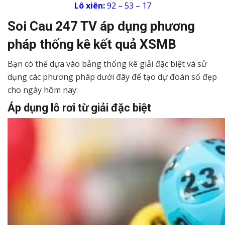
Lô xiên:
92 – 53 – 17
Soi Cau 247 TV áp dụng phương
pháp thống kê kết quả XSMB
Bạn có thể dựa vào bảng thống kê giải đặc biệt và sử
dụng các phương pháp dưới đây để tạo dự đoán số đẹp
cho ngày hôm nay:
Áp dụng lô rơi từ giải đặc biệt