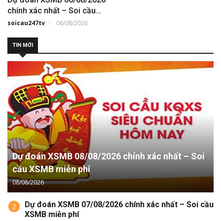
chính xác nhất – Soi cầu
XSMB miễn phí
soicau247tv
06/08/2026
TIN MỚI
Dự đoán XSMB 08/08/2026 chính xác nhất – Soi
cầu XSMB miễn phí
08/08/2026
Dự đoán XSMB 07/08/2026 chính xác nhất – Soi cầu
2
XSMB miễn phí