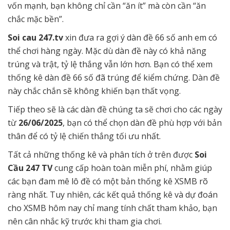
vốn mạnh, bạn không chỉ cần “ăn ít” mà còn cần “ăn
chắc mặc bền”.
Soi cau 247.tv
xin đưa ra gợi ý dàn đề 66 số anh em có
thể chơi hàng ngày. Mặc dù dàn đề này có khả năng
trúng và trật, tỷ lệ thắng vẫn lớn hơn. Bạn có thể xem
thống kê dàn đề 66 số đã trúng để kiểm chứng. Dàn đề
này chắc chắn sẽ không khiến bạn thất vọng.
Tiếp theo sẽ là các dàn đề chúng ta sẽ chơi cho các ngày
từ
26/06/2025
, bạn có thể chọn dàn đề phù hợp với bản
thân để có tỷ lệ chiến thắng tối ưu nhất.
Tất cả những thống kê và phân tích ở trên được
Soi
Cầu 247 TV
cung cấp hoàn toàn miễn phí, nhằm giúp
các bạn đam mê lô đề có một bản thống kê XSMB rõ
ràng nhất. Tuy nhiên, các kết quả thống kê và dự đoán
cho XSMB hôm nay chỉ mang tính chất tham khảo, bạn
nên cân nhắc kỹ trước khi tham gia chơi.