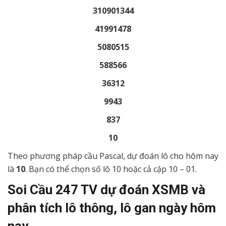
310901344
41991478
5080515
588566
36312
9943
837
10
Theo phương pháp cầu Pascal, dự đoán lô cho hôm nay
là
10
. Bạn có thể chọn số lô 10 hoặc cả cặp 10 – 01.
Soi Cầu 247 TV dự đoán XSMB và
phân tích lô thông, lô gan ngày hôm