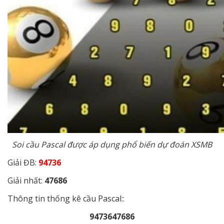
Soi cầu Pascal được áp dụng phổ biến dự đoán XSMB
Giải ĐB:
94736
Giải nhất:
47686
Thông tin thống kê cầu Pascal::
9473647686