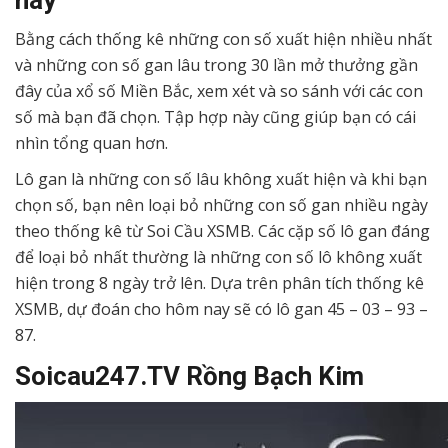
nay
Bằng cách thống kê những con số xuất hiện nhiều nhất
và những con số gan lâu trong 30 lần mở thưởng gần
đây của xổ số Miền Bắc, xem xét và so sánh với các con
số mà bạn đã chọn. Tập hợp này cũng giúp bạn có cái
nhìn tổng quan hơn.
Lô gan là những con số lâu không xuất hiện và khi bạn
chọn số, bạn nên loại bỏ những con số gan nhiều ngày
theo thống kê từ Soi Cầu XSMB. Các cặp số lô gan đáng
để loại bỏ nhất thường là những con số lô không xuất
hiện trong 8 ngày trở lên. Dựa trên phân tích thống kê
XSMB, dự đoán cho hôm nay sẽ có lô gan 45 – 03 – 93 –
87.
Soicau247.TV Rồng Bạch Kim