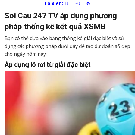
Lô xiên:
16 – 30 – 39
Soi Cau 247 TV áp dụng phương
pháp thống kê kết quả XSMB
Bạn có thể dựa vào bảng thống kê giải đặc biệt và sử
dụng các phương pháp dưới đây để tạo dự đoán số đẹp
cho ngày hôm nay:
Áp dụng lô rơi từ giải đặc biệt