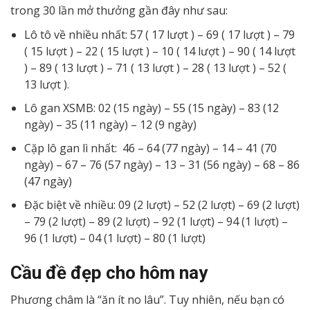
trong 30 lần mở thưởng gần đây như sau:
Lô tô về nhiều nhất: 57 ( 17 lượt ) – 69 ( 17 lượt ) – 79
( 15 lượt ) – 22 ( 15 lượt ) – 10 ( 14 lượt ) – 90 ( 14 lượt
) – 89 ( 13 lượt ) – 71 ( 13 lượt ) – 28 ( 13 lượt ) – 52 (
13 lượt ).
Lô gan XSMB: 02 (15 ngày) – 55 (15 ngày) – 83 (12
ngày) – 35 (11 ngày) – 12 (9 ngày)
Cặp lô gan lì nhất: 46 – 64 (77 ngày) – 14 – 41 (70
ngày) – 67 – 76 (57 ngày) – 13 – 31 (56 ngày) – 68 – 86
(47 ngày)
Đặc biệt về nhiều: 09 (2 lượt) – 52 (2 lượt) – 69 (2 lượt)
– 79 (2 lượt) – 89 (2 lượt) – 92 (1 lượt) – 94 (1 lượt) –
96 (1 lượt) – 04 (1 lượt) – 80 (1 lượt)
Cầu đề đẹp cho hôm nay
Phương châm là “ăn ít no lâu”. Tuy nhiên, nếu bạn có