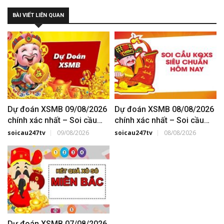
BÀI VIẾT LIÊN QUAN
Dự đoán XSMB 09/08/2026
Dự đoán XSMB 08/08/2026
chính xác nhất – Soi cầu
chính xác nhất – Soi cầu
XSMB miễn phí
XSMB miễn phí
soicau247tv
09/08/2026
soicau247tv
08/08/2026
Dự đoán XSMB 07/08/2026