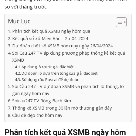
so với tháng trước.
Mục Lục
Phân tích kết quả XSMB ngày hôm qua
Kết quả sổ xố Miền Bắc – 25-04-2024
Dự đoán chốt số XSMB hôm nay ngày 26/04/2024
Soi Cau 247 TV áp dụng phương pháp thống kê kết quả
XSMB
Áp dụng lô rơi từ giải đặc biệt
Dự đoán lô dựa trên tổng của giải đặc biệt
Sử dụng cầu Pascal để dự đoán
Soi Cầu 247 TV dự đoán XSMB và phân tích lô thông, lô
gan ngày hôm nay
Soicau247.TV Rồng Bạch Kim
Thống kê XSMB trong 30 lần mở thưởng gần đây
Cầu đề đẹp cho hôm nay
Phân tích kết quả XSMB ngày hôm