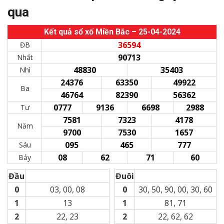
qua
Kết quả sổ xố Miền Bắc – 25-04-2024
36594
ĐB
90713
Nhất
48830
35403
Nhì
24376
63350
49922
Ba
46764
82390
56362
0777
9136
6698
2988
Tư
7581
7323
4178
Năm
9700
7530
1657
095
465
777
Sáu
08
62
71
60
Bảy
Đầu
Đuôi
0
03, 00, 08
0
30, 50, 90, 00, 30, 60
1
13
1
81, 71
2
22, 23
2
22, 62, 62