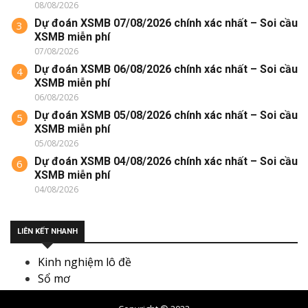
08/08/2026
Dự đoán XSMB 07/08/2026 chính xác nhất – Soi cầu
3
XSMB miễn phí
07/08/2026
Dự đoán XSMB 06/08/2026 chính xác nhất – Soi cầu
4
XSMB miễn phí
06/08/2026
Dự đoán XSMB 05/08/2026 chính xác nhất – Soi cầu
5
XSMB miễn phí
05/08/2026
Dự đoán XSMB 04/08/2026 chính xác nhất – Soi cầu
6
XSMB miễn phí
04/08/2026
LIÊN KẾT NHANH
Kinh nghiệm lô đề
Sổ mơ