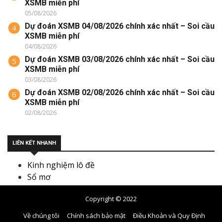
XSMB miễn phí
05/08/2026
Dự đoán XSMB 04/08/2026 chính xác nhất – Soi cầu
4
XSMB miễn phí
04/08/2026
Dự đoán XSMB 03/08/2026 chính xác nhất – Soi cầu
5
XSMB miễn phí
03/08/2026
Dự đoán XSMB 02/08/2026 chính xác nhất – Soi cầu
6
XSMB miễn phí
02/08/2026
LIÊN KẾT NHANH
Kinh nghiệm lô đề
Sổ mơ
Copyright © 2022
Về chúng tôi
Chính sách bảo mật
Điều Khoản và Quy Định