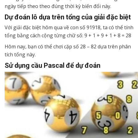
ngày tiếp theo theo đúng thời kỳ biến đổi này.
Dự đoán lô dựa trên tổng của giải đặc biệt
Với giải đặc biệt hôm qua về con số 91918, ta có thể tính
tổng bằng cách cộng từng chữ số: 9 + 1 + 9 + 1 + 8 = 28
Hôm nay, bạn có thể chơi cặp số 28 – 82 dựa trên phân
tích tổng này.
Sử dụng cầu Pascal để dự đoán