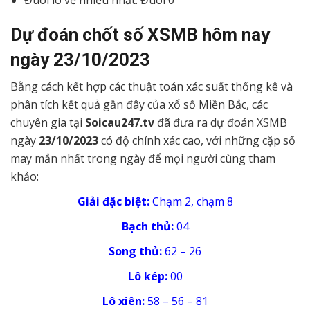
Đuôi lô về nhiều nhất: Đuôi 0
Dự đoán chốt số XSMB hôm nay
ngày
23/10/2023
Bằng cách kết hợp các thuật toán xác suất thống kê và
phân tích kết quả gần đây của xổ số Miền Bắc, các
chuyên gia tại
Soicau247.tv
đã đưa ra dự đoán XSMB
ngày
23/10/2023
có độ chính xác cao, với những cặp số
may mắn nhất trong ngày để mọi người cùng tham
khảo:
Giải đặc biệt:
Chạm 2, chạm 8
Bạch thủ:
04
Song thủ:
62 – 26
Lô kép:
00
Lô xiên:
58 – 56 – 81