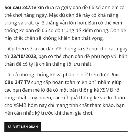
Soi cau 247.tv
xin đưa ra gợi ý dàn đề 66 số anh em có
thể chơi hàng ngày. Mặc dù dàn đề này có khả năng
trúng và trật, tỷ lệ thắng vẫn lớn hơn. Bạn có thể xem
thống kê dàn đề 66 số đã trúng để kiểm chứng. Dàn đề
này chắc chắn sẽ không khiến bạn thất vọng.
Tiếp theo sẽ là các dàn đề chúng ta sẽ chơi cho các ngày
từ
23/10/2023
, bạn có thể chọn dàn đề phù hợp với bản
thân để có tỷ lệ chiến thắng tối ưu nhất.
Tất cả những thống kê và phân tích ở trên được
Soi
Cầu 247 TV
cung cấp hoàn toàn miễn phí, nhằm giúp
các bạn đam mê lô đề có một bản thống kê XSMB rõ
ràng nhất. Tuy nhiên, các kết quả thống kê và dự đoán
cho XSMB hôm nay chỉ mang tính chất tham khảo, bạn
nên cân nhắc kỹ trước khi tham gia chơi.
BÀI VIẾT LIÊN QUAN