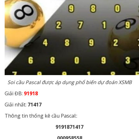
Soi cầu Pascal được áp dụng phổ biến dự đoán XSMB
Giải ĐB:
91918
Giải nhất:
71417
Thông tin thống kê cầu Pascal::
9191871417
000958558