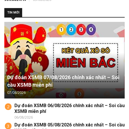
TIN MỚI
Dự đoán XSMB 07/08/2026 chính xác nhất – Soi
cầu XSMB miễn phí
07/08/2026
Dự đoán XSMB 06/08/2026 chính xác nhất – Soi cầu
2
XSMB miễn phí
06/08/2026
Dự đoán XSMB 05/08/2026 chính xác nhất – Soi cầu
3