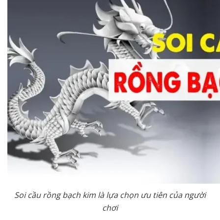
Soi cầu rồng bạch kim là lựa chọn ưu tiên của người
chơi