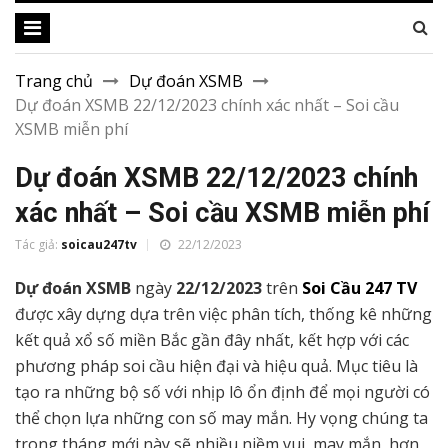
Trang chủ
Dự đoán XSMB
Dự đoán XSMB 22/12/2023 chính xác nhất – Soi cầu
XSMB miễn phí
Dự đoán XSMB 22/12/2023 chính
xác nhất – Soi cầu XSMB miễn phí
Tác giả:
soicau247tv
22/12/2023
Dự đoán XSMB
ngày
22/12/2023
trên
Soi Cầu 247 TV
được xây dựng dựa trên việc phân tích, thống kê những
kết quả xổ số miền Bắc gần đây nhất, kết hợp với các
phương pháp soi cầu hiện đại và hiệu quả. Mục tiêu là
tạo ra những bộ số với nhịp lô ổn định để mọi người có
thể chọn lựa những con số may mắn. Hy vọng chúng ta
trong tháng mới này sẽ nhiều niềm vui, may mắn hơn