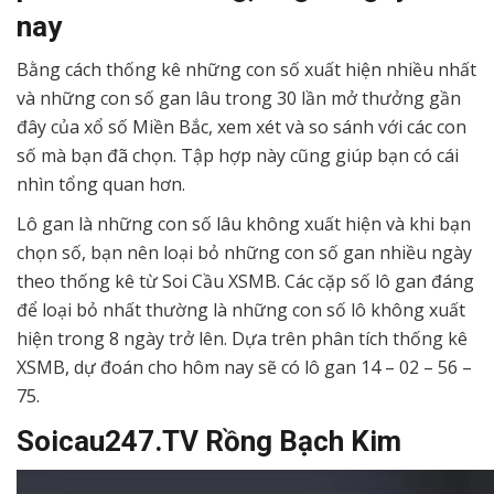
nay
Bằng cách thống kê những con số xuất hiện nhiều nhất
và những con số gan lâu trong 30 lần mở thưởng gần
đây của xổ số Miền Bắc, xem xét và so sánh với các con
số mà bạn đã chọn. Tập hợp này cũng giúp bạn có cái
nhìn tổng quan hơn.
Lô gan là những con số lâu không xuất hiện và khi bạn
chọn số, bạn nên loại bỏ những con số gan nhiều ngày
theo thống kê từ Soi Cầu XSMB. Các cặp số lô gan đáng
để loại bỏ nhất thường là những con số lô không xuất
hiện trong 8 ngày trở lên. Dựa trên phân tích thống kê
XSMB, dự đoán cho hôm nay sẽ có lô gan 14 – 02 – 56 –
75.
Soicau247.TV Rồng Bạch Kim