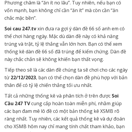
Phương châm là “ăn ít no lâu”. Tuy nhiên, nếu bạn có
vốn mạnh, bạn không chỉ cần “ăn ít” mà còn cần “ăn
chắc mặc bền”.
Soi cau 247.tv
xin đưa ra gợi ý dàn đề 66 số anh em có
thể chơi hàng ngày. Mặc dù dàn đề này có khả năng
trúng và trật, tỷ lệ thắng vẫn lớn hơn. Bạn có thể xem
thống kê dàn đề 66 số đã trúng để kiểm chứng. Dàn đề
này chắc chắn sẽ không khiến bạn thất vọng.
Tiếp theo sẽ là các dàn đề chúng ta sẽ chơi cho các ngày
từ
22/12/2023
, bạn có thể chọn dàn đề phù hợp với bản
thân để có tỷ lệ chiến thắng tối ưu nhất.
Tất cả những thống kê và phân tích ở trên được
Soi
Cầu 247 TV
cung cấp hoàn toàn miễn phí, nhằm giúp
các bạn đam mê lô đề có một bản thống kê XSMB rõ
ràng nhất. Tuy nhiên, các kết quả thống kê và dự đoán
cho XSMB hôm nay chỉ mang tính chất tham khảo, bạn