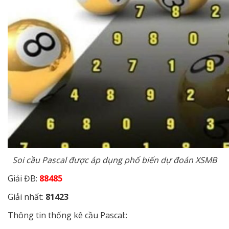
Soi cầu Pascal được áp dụng phổ biến dự đoán XSMB
Giải ĐB:
88485
Giải nhất:
81423
Thông tin thống kê cầu Pascal::