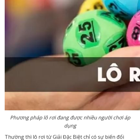
Phương pháp lô rơi đang được nhiều người chơi áp
dụng
Thường thì lô rơi từ Giải Đặc Biệt chỉ có sự biến đổi