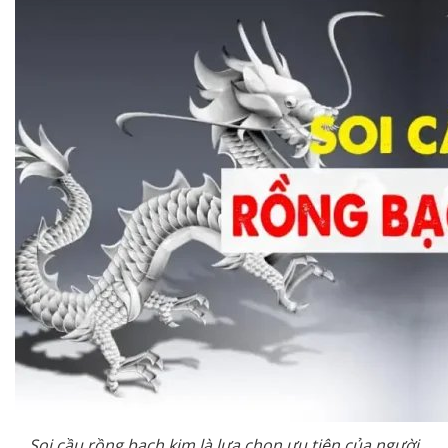
Soi cầu rồng bạch kim là lựa chọn ưu tiên của người