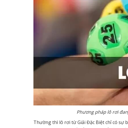
Phương pháp lô rơi đan
Thường thì lô rơi từ Giải Đặc Biệt chỉ có sự 