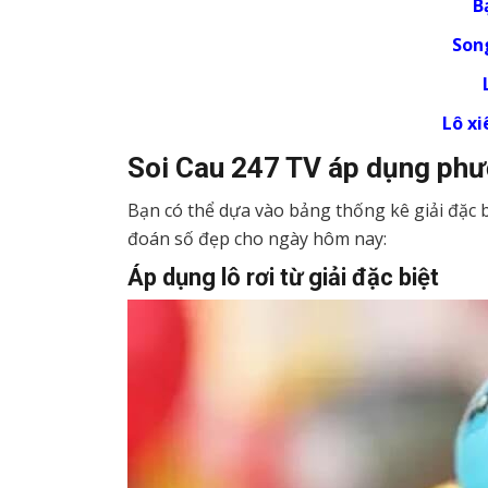
B
Son
Lô xi
Soi Cau 247 TV áp dụng ph
Bạn có thể dựa vào bảng thống kê giải đặc 
đoán số đẹp cho ngày hôm nay:
Áp dụng lô rơi từ giải đặc biệt