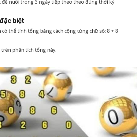
t để nuôi trong 3 ngày tiếp theo theo đúng thời kỳ
 đặc biệt
a có thể tính tổng bằng cách cộng từng chữ số: 8 + 8
 trên phân tích tổng này.