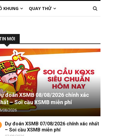
LÔ KHUNG
QUAY THỬ
TIN MỚI
Dự đoán XSMB 08/08/2026 chính xác
hất – Soi cầu XSMB miễn phí
8/08/2026
Dự đoán XSMB 07/08/2026 chính xác nhất
– Soi cầu XSMB miễn phí