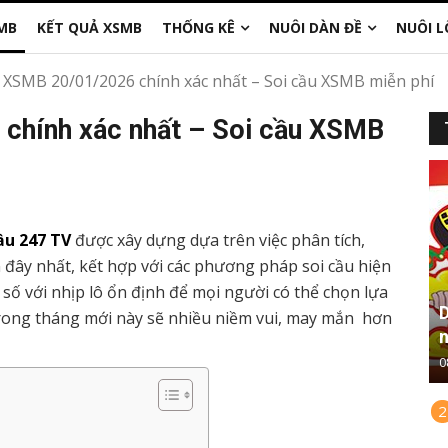
MB
KẾT QUẢ XSMB
THỐNG KÊ
NUÔI DÀN ĐỀ
NUÔI 
XSMB 20/01/2026 chính xác nhất – Soi cầu XSMB miễn phí
chính xác nhất – Soi cầu XSMB
ầu 247 TV
được xây dựng dựa trên việc phân tích,
đây nhất, kết hợp với các phương pháp soi cầu hiện
 số với nhịp lô ổn định để mọi người có thể chọn lựa
rong tháng mới này sẽ nhiều niềm vui, may mắn hơn
n
0
2