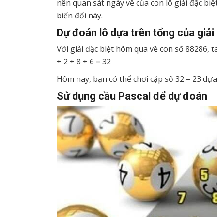
nên quan sát ngày về của con lô giải đặc biệ
biến đổi này.
Dự đoán lô dựa trên tổng của giải
Với giải đặc biệt hôm qua về con số 88286, t
+ 2 + 8 + 6 = 32
Hôm nay, bạn có thể chơi cặp số 32 – 23 dựa
Sử dụng cầu Pascal để dự đoán