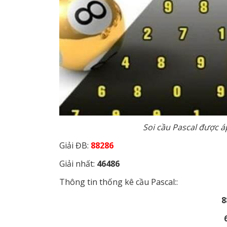
Soi cầu Pascal được 
Giải ĐB:
88286
Giải nhất:
46486
Thông tin thống kê cầu Pascal::
8