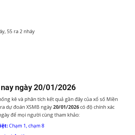
áy, 55 ra 2 nháy
 nay ngày
20/01/2026
hống kê và phân tích kết quả gần đây của xổ số Miền
 ra dự đoán XSMB ngày
20/01/2026
có độ chính xác
ngày để mọi người cùng tham khảo:
iệt:
Chạm 1, chạm 8